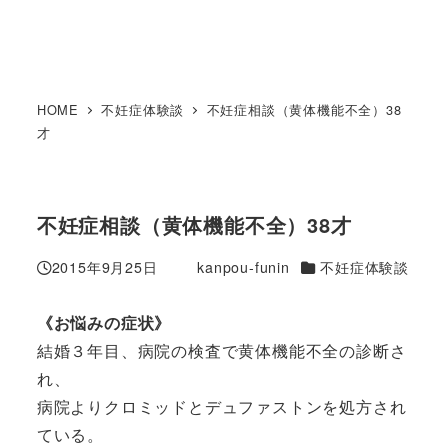
HOME
不妊症体験談
不妊症相談（黄体機能不全）38
才
不妊症相談（黄体機能不全）38才
カテゴリー
2015年9月25日
kanpou-funin
不妊症体験談
投稿日
著
者
《お悩みの症状》
結婚３年目、病院の検査で黄体機能不全の診断さ
れ、
病院よりクロミッドとデュファストンを処方され
ている。