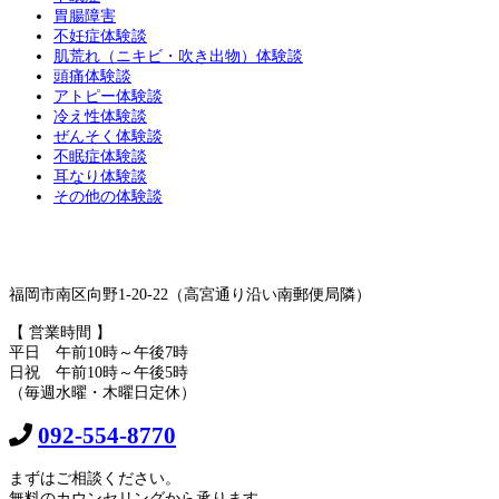
胃腸障害
不妊症体験談
肌荒れ（ニキビ・吹き出物）体験談
頭痛体験談
アトピー体験談
冷え性体験談
ぜんそく体験談
不眠症体験談
耳なり体験談
その他の体験談
福岡市南区向野1-20-22（高宮通り沿い南郵便局隣）
【 営業時間 】
平日 午前10時～午後7時
日祝 午前10時～午後5時
（毎週水曜・木曜日定休）
092-554-8770
まずはご相談ください。
無料のカウンセリングから承ります。