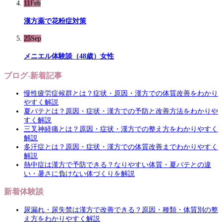
11
Feb
漢方薬で花粉症対策
25
Sep
メニエル体験談（48歳）女性
ブログ-新着記事
慢性疲労症候群とは？症状・原因・漢方での体質改善をわかり
やすく解説
夏バテとは？原因・症状・漢方での予防と改善方法をわかりや
すく解説
三叉神経痛とは？原因・症状・漢方での整え方をわかりやすく
解説
多汗症とは？原因・症状・漢方での体質改善までわかりやすく
解説
熱中症は漢方で予防できる？なりやすい体質・夏バテとの違
い・暑さに負けない体づくりを解説
新着体験談
尿漏れ・尿失禁は漢方で改善できる？原因・種類・体質別の整
え方をわかりやすく解説