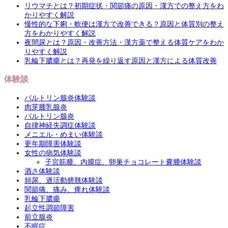
リウマチとは？初期症状・関節痛の原因・漢方での整え方をわ
かりやすく解説
慢性的な下痢・軟便は漢方で改善できる？原因と体質別の整え
方をわかりやすく解説
夜間尿とは？原因・改善方法・漢方薬で整える体質ケアをわか
りやすく解説
乳輪下膿瘍とは？再発を繰り返す原因と漢方による体質改善
体験談
バルトリン腺炎体験談
肉芽腫乳腺炎
バルトリン腺炎
自律神経失調症体験談
メニエル・めまい体験談
更年期障害体験談
女性の病気体験談
子宮筋腫、内膜症、卵巣チョコレート嚢腫体験談
酒さ体験談
頻尿、過活動膀胱体験談
関節痛、痛み、痺れ体験談
乳輪下膿瘍
起立性調節障害
前立腺炎
不眠症