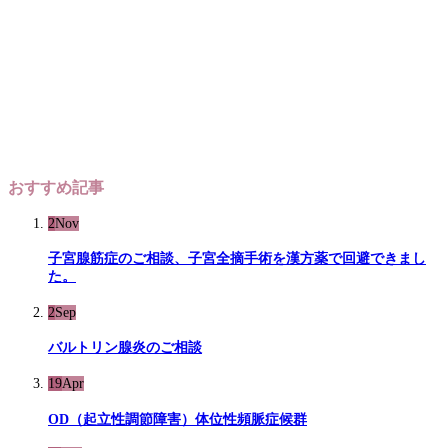
おすすめ記事
2
Nov
子宮腺筋症のご相談、子宮全摘手術を漢方薬で回避できまし
た。
2
Sep
バルトリン腺炎のご相談
19
Apr
OD（起立性調節障害）体位性頻脈症候群