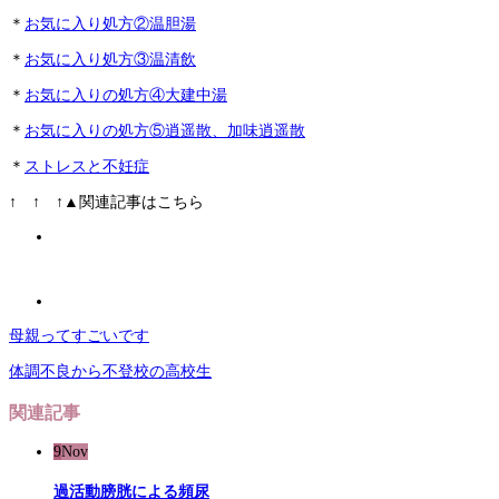
＊
お気に入り処方②温胆湯
＊
お気に入り処方③温清飲
＊
お気に入りの処方④大建中湯
＊
お気に入りの処方⑤逍遥散、加味逍遥散
＊
ストレスと不妊症
↑ ↑ ↑▲関連記事はこちら
母親ってすごいです
体調不良から不登校の高校生
関連記事
9
Nov
過活動膀胱による頻尿