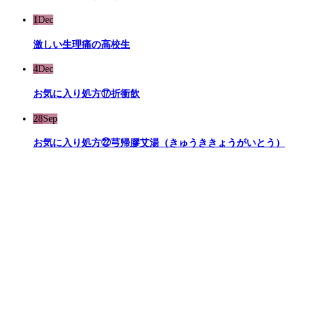
1
Dec
激しい生理痛の高校生
4
Dec
お気に入り処方⑰折衝飲
28
Sep
お気に入り処方㉒芎帰膠艾湯（きゅうききょうがいとう）