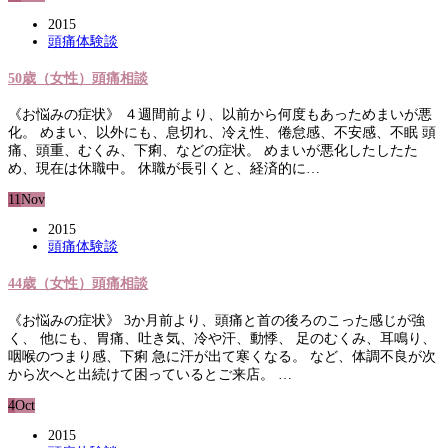
2015
頭痛体験談
50歳（女性）頭痛相談
《お悩みの症状》 ４週間前より、以前から何度もあっためまいが悪
化。 めまい、以外にも、息切れ、冷え性、倦怠感、不安感、不眠 頭
痛、頭重、むくみ、下痢、などの症状。 めまいが悪化したしたた
め、現在は休職中。 休職が長引くと、経済的に…
11
Nov
2015
頭痛体験談
44歳（女性）頭痛相談
《お悩みの症状》 3か月前より、頭痛と首の後ろのこった感じが強
く、 他にも、胃痛、吐き気、冷や汗、動悸、 足のむくみ、耳鳴り、
咽喉のつまり感、下痢 急に汗が出て寒くなる。 など、体調不良が次
から次へと出続けて困っているとご来店。 …
4
Oct
2015