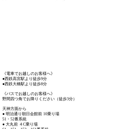
《電車でお越しのお客様へ》
●西鉄高宮駅より徒歩9分
●西鉄大橋駅より徒歩8分
《バスでお越しのお客様へ》
野間四つ角でお降りください（徒歩3分）
天神方面から
● 明治通り朝日会館前 10乗り場
51・52番系統
● 大丸前 ４C乗り場