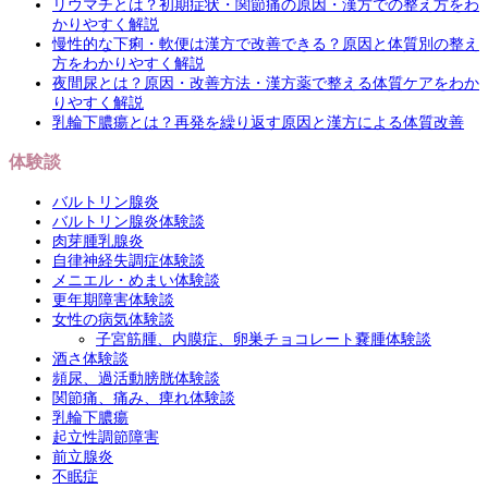
リウマチとは？初期症状・関節痛の原因・漢方での整え方をわ
かりやすく解説
慢性的な下痢・軟便は漢方で改善できる？原因と体質別の整え
方をわかりやすく解説
夜間尿とは？原因・改善方法・漢方薬で整える体質ケアをわか
りやすく解説
乳輪下膿瘍とは？再発を繰り返す原因と漢方による体質改善
体験談
バルトリン腺炎
バルトリン腺炎体験談
肉芽腫乳腺炎
自律神経失調症体験談
メニエル・めまい体験談
更年期障害体験談
女性の病気体験談
子宮筋腫、内膜症、卵巣チョコレート嚢腫体験談
酒さ体験談
頻尿、過活動膀胱体験談
関節痛、痛み、痺れ体験談
乳輪下膿瘍
起立性調節障害
前立腺炎
不眠症