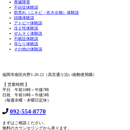
胃腸障害
不妊症体験談
肌荒れ（ニキビ・吹き出物）体験談
頭痛体験談
アトピー体験談
冷え性体験談
ぜんそく体験談
不眠症体験談
耳なり体験談
その他の体験談
福岡市南区向野1-20-22（高宮通り沿い南郵便局隣）
【 営業時間 】
平日 午前10時～午後7時
日祝 午前10時～午後5時
（毎週水曜・木曜日定休）
092-554-8770
まずはご相談ください。
無料のカウンセリングから承ります。