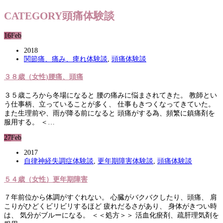
CATEGORY
頭痛体験談
16
Feb
2018
関節痛、痛み、痺れ体験談
,
頭痛体験談
３８歳（女性)腰痛、頭痛
３５歳ころから冬場になると 腰の痛みに悩まされてきた。 教師とい
う仕事柄、立っていることが多く、 仕事もきつくなってきていた。
また生理前や、雨が降る前になると 頭痛がする為、頻繁に鎮痛剤を
服用する。 ＜…
27
Feb
2017
自律神経失調症体験談
,
更年期障害体験談
,
頭痛体験談
５４歳（女性）更年期障害
７年前位から体調がすぐれない。 心臓がバクバクしたり、頭痛、 肩
こりがひどくビリビリするほど 疲れだるさがあり、 身体がきつい時
は、 気分がブルーになる。 ＜＜処方＞＞ 活血化瘀剤、疏肝理気剤を