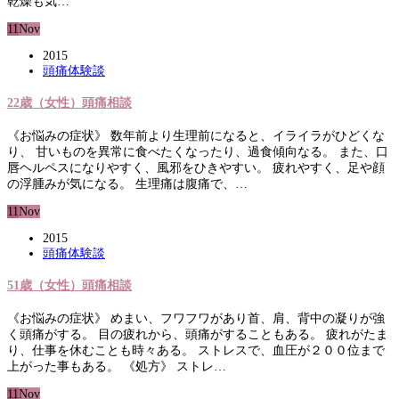
乾燥も気…
11
Nov
2015
頭痛体験談
22歳（女性）頭痛相談
《お悩みの症状》 数年前より生理前になると、イライラがひどくな
り、 甘いものを異常に食べたくなったり、過食傾向なる。 また、口
唇ヘルペスになりやすく、風邪をひきやすい。 疲れやすく、足や顔
の浮腫みが気になる。 生理痛は腹痛で、…
11
Nov
2015
頭痛体験談
51歳（女性）頭痛相談
《お悩みの症状》 めまい、フワフワがあり首、肩、背中の凝りが強
く頭痛がする。 目の疲れから、頭痛がすることもある。 疲れがたま
り、仕事を休むことも時々ある。 ストレスで、血圧が２００位まで
上がった事もある。 《処方》 ストレ…
11
Nov