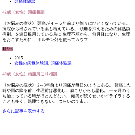
頭痛体験談
42歳（女性）頭痛相談
《お悩みの症状》 頭痛が４～５年前より徐々にひどくなっている。
病院から出されている薬も増えている。 頭痛を抑えるための解熱鎮
痛剤、を連日服用している為に 生理不順から、無月経になり、生理
をおこすために、 ホルモン剤を使ってカウフ…
11
Sep
2015
女性の病気体験談
,
頭痛体験談
40歳（女性）頭痛肩こり相談
《お悩みの症状》 2～3年前より頭痛が毎日のようにある。 緊張した
時や雨の降る前、生理前は悪化し、肩こりからも悪化。 一ヶ月のう
ち治まっている時がほとんどない。 頭痛が続くせいかイライラする
ことも多く、熟睡できない。 つらいので市…
さらに記事を表示する