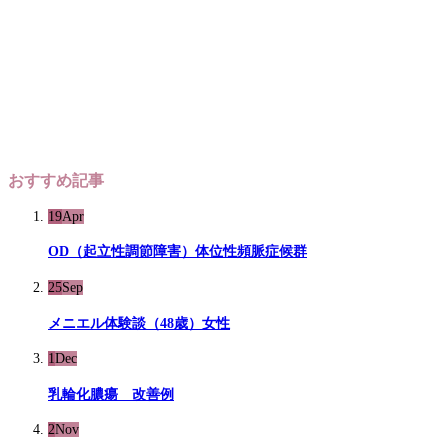
おすすめ記事
19
Apr
OD（起立性調節障害）体位性頻脈症候群
25
Sep
メニエル体験談（48歳）女性
1
Dec
乳輪化膿瘍 改善例
2
Nov