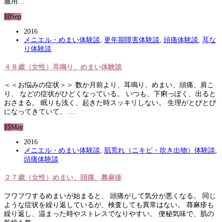
服用…
10
Sep
2016
メニエル・めまい体験談
,
更年期障害体験談
,
頭痛体験談
,
耳な
り体験談
４８歳（女性）耳鳴り、めまい体験談
＜＜お悩みの症状＞＞ 数か月前より、耳鳴り、めまい、頭痛、肩こ
り、 などの症状がひどくなっている。 いつも、下痢っぽく、出ると
おさまる。 眠りも浅く、起きた時スッキリしない。 生理がとびとび
になってきていて、 …
15
May
2016
メニエル・めまい体験談
,
肌荒れ（ニキビ・吹き出物）体験談
,
頭痛体験談
２７歳（女性）めまい、頭痛、蕁麻疹
フワフワするめまいが始まると、 頭痛がして気分が悪くなる。 同じ
ような症状を繰り返しているが、検査しても異常はない。 蕁麻疹も
繰り返し、温まった時やストレスでなりやすい。 便秘気味で、肌の