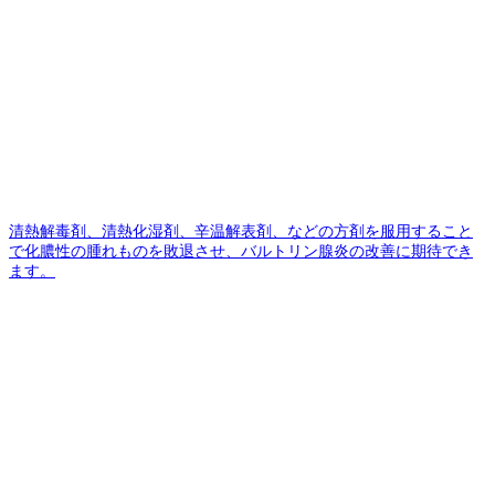
清熱解毒剤、清熱化湿剤、辛温解表剤、などの方剤を服用すること
で化膿性の腫れものを敗退させ、バルトリン腺炎の改善に期待でき
ます。