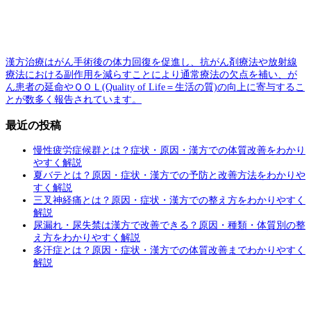
漢方治療はがん手術後の体力回復を促進し、抗がん剤療法や放射線
療法における副作用を減らすことにより通常療法の欠点を補い、が
ん患者の延命やＱＯＬ(Quality of Life＝生活の質)の向上に寄与するこ
とが数多く報告されています。
最近の投稿
慢性疲労症候群とは？症状・原因・漢方での体質改善をわかり
やすく解説
夏バテとは？原因・症状・漢方での予防と改善方法をわかりや
すく解説
三叉神経痛とは？原因・症状・漢方での整え方をわかりやすく
解説
尿漏れ・尿失禁は漢方で改善できる？原因・種類・体質別の整
え方をわかりやすく解説
多汗症とは？原因・症状・漢方での体質改善までわかりやすく
解説