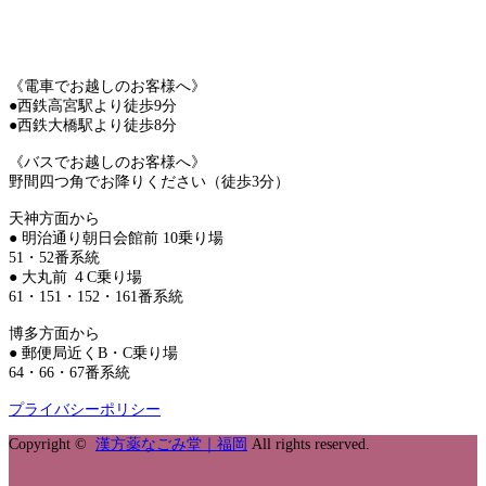
《電車でお越しのお客様へ》
●西鉄高宮駅より徒歩9分
●西鉄大橋駅より徒歩8分
《バスでお越しのお客様へ》
野間四つ角でお降りください（徒歩3分）
天神方面から
● 明治通り朝日会館前 10乗り場
51・52番系統
● 大丸前 ４C乗り場
61・151・152・161番系統
博多方面から
● 郵便局近くB・C乗り場
64・66・67番系統
プライバシーポリシー
Copyright ©
漢方薬なごみ堂｜福岡
All rights reserved.