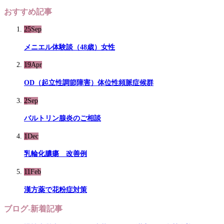
おすすめ記事
25
Sep
メニエル体験談（48歳）女性
19
Apr
OD（起立性調節障害）体位性頻脈症候群
2
Sep
バルトリン腺炎のご相談
1
Dec
乳輪化膿瘍 改善例
11
Feb
漢方薬で花粉症対策
ブログ-新着記事