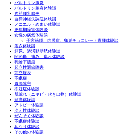
バルトリン腺炎
バルトリン腺炎体験談
肉芽腫乳腺炎
自律神経失調症体験談
メニエル・めまい体験談
更年期障害体験談
女性の病気体験談
子宮筋腫、内膜症、卵巣チョコレート嚢腫体験談
酒さ体験談
頻尿、過活動膀胱体験談
関節痛、痛み、痺れ体験談
乳輪下膿瘍
起立性調節障害
前立腺炎
不眠症
胃腸障害
不妊症体験談
肌荒れ（ニキビ・吹き出物）体験談
頭痛体験談
アトピー体験談
冷え性体験談
ぜんそく体験談
不眠症体験談
耳なり体験談
その他の体験談