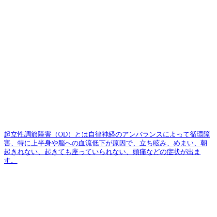
起立性調節障害（OD）とは自律神経のアンバランスによって循環障
害、特に上半身や脳への血流低下が原因で、立ち眩み、めまい、朝
起きれない、起きても座っていられない、頭痛などの症状が出ま
す。