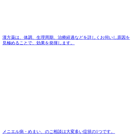
漢⽅薬は、体調、⽣理周期、治療経過などを詳しくお伺いし原因を
⾒極めることで、効果を発揮します。
メニエル病・めまい、のご相談は大変多い症状の1つです。