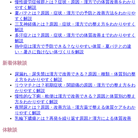
慢性疲労症候群とは？症状・原因・漢方での体質改善をわかり
やすく解説
夏バテとは？原因・症状・漢方での予防と改善方法をわかりや
すく解説
三叉神経痛とは？原因・症状・漢方での整え方をわかりやすく
解説
多汗症とは？原因・症状・漢方での体質改善までわかりやすく
解説
熱中症は漢方で予防できる？なりやすい体質・夏バテとの違
い・暑さに負けない体づくりを解説
新着体験談
尿漏れ・尿失禁は漢方で改善できる？原因・種類・体質別の整
え方をわかりやすく解説
リウマチとは？初期症状・関節痛の原因・漢方での整え方をわ
かりやすく解説
慢性的な下痢・軟便は漢方で改善できる？原因と体質別の整え
方をわかりやすく解説
夜間尿とは？原因・改善方法・漢方薬で整える体質ケアをわか
りやすく解説
乳輪下膿瘍とは？再発を繰り返す原因と漢方による体質改善
体験談