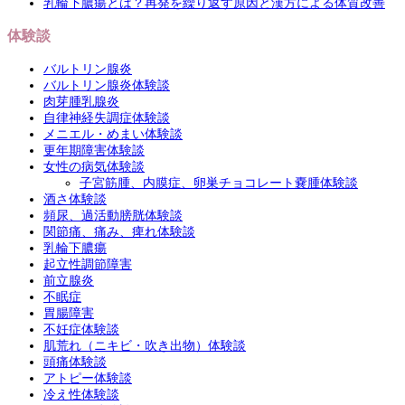
乳輪下膿瘍とは？再発を繰り返す原因と漢方による体質改善
体験談
バルトリン腺炎
バルトリン腺炎体験談
肉芽腫乳腺炎
自律神経失調症体験談
メニエル・めまい体験談
更年期障害体験談
女性の病気体験談
子宮筋腫、内膜症、卵巣チョコレート嚢腫体験談
酒さ体験談
頻尿、過活動膀胱体験談
関節痛、痛み、痺れ体験談
乳輪下膿瘍
起立性調節障害
前立腺炎
不眠症
胃腸障害
不妊症体験談
肌荒れ（ニキビ・吹き出物）体験談
頭痛体験談
アトピー体験談
冷え性体験談