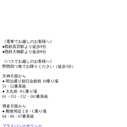
《電車でお越しのお客様へ》
●西鉄高宮駅より徒歩9分
●西鉄大橋駅より徒歩8分
《バスでお越しのお客様へ》
野間四つ角でお降りください（徒歩3分）
天神方面から
● 明治通り朝日会館前 10乗り場
51・52番系統
● 大丸前 ４C乗り場
61・151・152・161番系統
博多方面から
● 郵便局近くB・C乗り場
64・66・67番系統
プライバシーポリシー