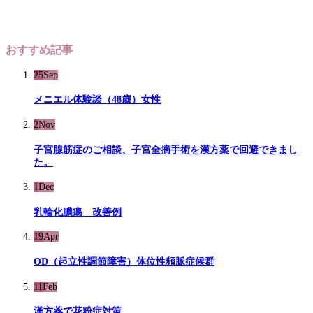
おすすめ記事
25
Sep
メニエル体験談（48歳）女性
2
Nov
子宮腺筋症のご相談、子宮全摘手術を漢方薬で回避できまし
た。
1
Dec
乳輪化膿瘍 改善例
19
Apr
OD（起立性調節障害）体位性頻脈症候群
11
Feb
漢方薬で花粉症対策