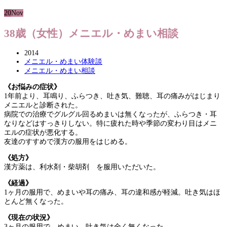
20
Nov
38歳（女性）メニエル・めまい相談
2014
メニエル・めまい体験談
メニエル・めまい相談
《お悩みの症状》
1年前より、耳鳴り、ふらつき、吐き気、難聴、耳の痛みがはじまり
メニエルと診断された。
病院での治療でグルグル回るめまいは無くなったが、ふらつき・耳
なりなどはすっきりしない。特に疲れた時や季節の変わり目はメニ
エルの症状が悪化する。
友達のすすめで漢方の服用をはじめる。
《処方》
漢方薬は、利水剤・柴胡剤 を服用いただいた。
《経過》
1ヶ月の服用で、めまいや耳の痛み、耳の違和感が軽減。吐き気はほ
とんど無くなった。
《現在の状況》
3ヶ月の服用で、めまい、吐き気は全く無くなった。