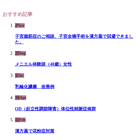
おすすめ記事
2
Nov
子宮腺筋症のご相談、子宮全摘手術を漢方薬で回避できまし
た。
25
Sep
メニエル体験談（48歳）女性
1
Dec
乳輪化膿瘍 改善例
19
Apr
OD（起立性調節障害）体位性頻脈症候群
11
Feb
漢方薬で花粉症対策