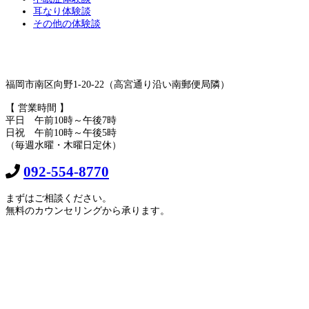
耳なり体験談
その他の体験談
福岡市南区向野1-20-22（高宮通り沿い南郵便局隣）
【 営業時間 】
平日 午前10時～午後7時
日祝 午前10時～午後5時
（毎週水曜・木曜日定休）
092-554-8770
まずはご相談ください。
無料のカウンセリングから承ります。