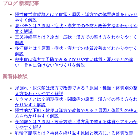
ブログ-新着記事
慢性疲労症候群とは？症状・原因・漢方での体質改善をわかり
やすく解説
夏バテとは？原因・症状・漢方での予防と改善方法をわかりや
すく解説
三叉神経痛とは？原因・症状・漢方での整え方をわかりやすく
解説
多汗症とは？原因・症状・漢方での体質改善までわかりやすく
解説
熱中症は漢方で予防できる？なりやすい体質・夏バテとの違
い・暑さに負けない体づくりを解説
新着体験談
尿漏れ・尿失禁は漢方で改善できる？原因・種類・体質別の整
え方をわかりやすく解説
リウマチとは？初期症状・関節痛の原因・漢方での整え方をわ
かりやすく解説
慢性的な下痢・軟便は漢方で改善できる？原因と体質別の整え
方をわかりやすく解説
夜間尿とは？原因・改善方法・漢方薬で整える体質ケアをわか
りやすく解説
乳輪下膿瘍とは？再発を繰り返す原因と漢方による体質改善