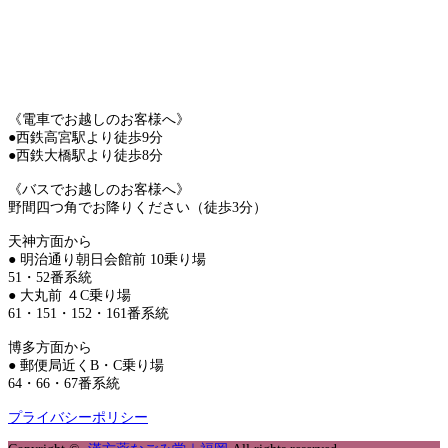
《電車でお越しのお客様へ》
●西鉄高宮駅より徒歩9分
●西鉄大橋駅より徒歩8分
《バスでお越しのお客様へ》
野間四つ角でお降りください（徒歩3分）
天神方面から
● 明治通り朝日会館前 10乗り場
51・52番系統
● 大丸前 ４C乗り場
61・151・152・161番系統
博多方面から
● 郵便局近くB・C乗り場
64・66・67番系統
プライバシーポリシー