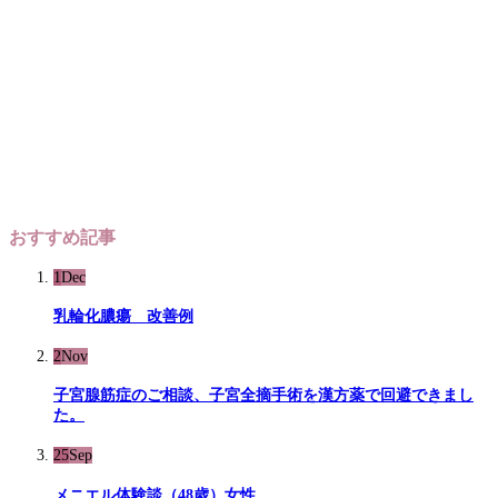
おすすめ記事
1
Dec
乳輪化膿瘍 改善例
2
Nov
子宮腺筋症のご相談、子宮全摘手術を漢方薬で回避できまし
た。
25
Sep
メニエル体験談（48歳）女性