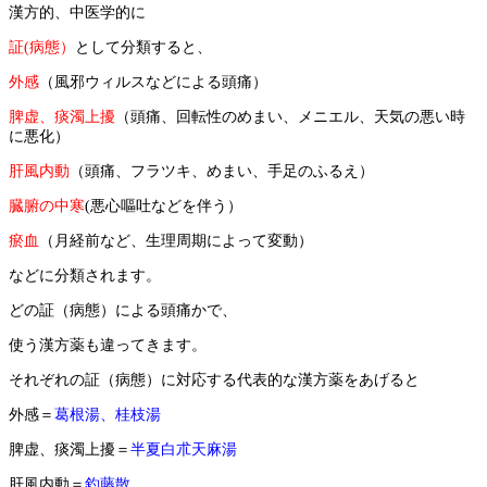
漢方的、中医学的に
証(病態）
として分類すると、
外感
（風邪ウィルスなどによる頭痛）
脾虚、痰濁上擾
（頭痛、回転性のめまい、メニエル、天気の悪い時
に悪化）
肝風内動
（頭痛、フラツキ、めまい、手足のふるえ）
臓腑の中寒
(悪心嘔吐などを伴う）
瘀血
（月経前など、生理周期によって変動）
などに分類されます。
どの証（病態）による頭痛かで、
使う漢方薬も違ってきます。
それぞれの証（病態）に対応する代表的な漢方薬をあげると
外感＝
葛根湯、桂枝湯
脾虚、痰濁上擾＝
半夏白朮天麻湯
肝風内動＝
釣藤散