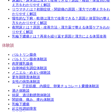
尿漏れ・尿失禁は漢方で改善できる？原因・種類・体質別の整
え方をわかりやすく解説
リウマチとは？初期症状・関節痛の原因・漢方での整え方をわ
かりやすく解説
慢性的な下痢・軟便は漢方で改善できる？原因と体質別の整え
方をわかりやすく解説
夜間尿とは？原因・改善方法・漢方薬で整える体質ケアをわか
りやすく解説
乳輪下膿瘍とは？再発を繰り返す原因と漢方による体質改善
体験談
バルトリン腺炎
バルトリン腺炎体験談
肉芽腫乳腺炎
自律神経失調症体験談
メニエル・めまい体験談
更年期障害体験談
女性の病気体験談
子宮筋腫、内膜症、卵巣チョコレート嚢腫体験談
酒さ体験談
頻尿、過活動膀胱体験談
関節痛、痛み、痺れ体験談
乳輪下膿瘍
起立性調節障害