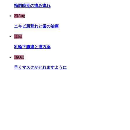
梅雨時期の痛み痺れ
23
Aug
ニキビ肌荒れと歯の治療
11
Jul
乳輪下膿瘍と漢方薬
16
Oct
早くマスクがとれますように