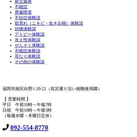
前立腺炎
不眠症
胃腸障害
不妊症体験談
肌荒れ（ニキビ・吹き出物）体験談
頭痛体験談
アトピー体験談
冷え性体験談
ぜんそく体験談
不眠症体験談
耳なり体験談
その他の体験談
福岡市南区向野1-20-22（高宮通り沿い南郵便局隣）
【 営業時間 】
平日 午前10時～午後7時
日祝 午前10時～午後5時
（毎週水曜・木曜日定休）
092-554-8770