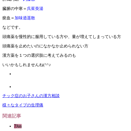
臓腑の中寒＝
呉茱萸湯
瘀血＝
加味逍遥散
などです。
頭痛薬を慢性的に服用している方や、量が増えてしまっている方
頭痛薬を止めたいのになかなか止められない方
漢方薬を１つの選択肢に考えてみるのも
いいかもしれませんね(^^♪
チック症のお子さんの漢方相談
様々なタイプの生理痛
関連記事
7
Jun