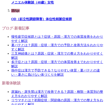
メニエル体験談（48歳）女性
19
Apr
OD（起立性調節障害）体位性頻脈症候群
ブログ-新着記事
慢性疲労症候群とは？症状・原因・漢方での体質改善をわかり
やすく解説
夏バテとは？原因・症状・漢方での予防と改善方法をわかりや
すく解説
三叉神経痛とは？原因・症状・漢方での整え方をわかりやすく
解説
多汗症とは？原因・症状・漢方での体質改善までわかりやすく
解説
熱中症は漢方で予防できる？なりやすい体質・夏バテとの違
い・暑さに負けない体づくりを解説
新着体験談
尿漏れ・尿失禁は漢方で改善できる？原因・種類・体質別の整
え方をわかりやすく解説
リウマチとは？初期症状・関節痛の原因・漢方での整え方をわ
かりやすく解説