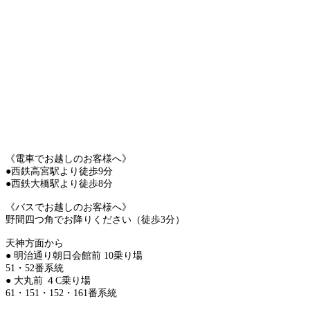
《電車でお越しのお客様へ》
●西鉄高宮駅より徒歩9分
●西鉄大橋駅より徒歩8分
《バスでお越しのお客様へ》
野間四つ角でお降りください（徒歩3分）
天神方面から
● 明治通り朝日会館前 10乗り場
51・52番系統
● 大丸前 ４C乗り場
61・151・152・161番系統