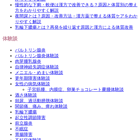
慢性的な下痢・軟便は漢方で改善できる？原因と体質別の整え
方をわかりやすく解説
夜間尿とは？原因・改善方法・漢方薬で整える体質ケアをわか
りやすく解説
乳輪下膿瘍とは？再発を繰り返す原因と漢方による体質改善
体験談
バルトリン腺炎
バルトリン腺炎体験談
肉芽腫乳腺炎
自律神経失調症体験談
メニエル・めまい体験談
更年期障害体験談
女性の病気体験談
子宮筋腫、内膜症、卵巣チョコレート嚢腫体験談
酒さ体験談
頻尿、過活動膀胱体験談
関節痛、痛み、痺れ体験談
乳輪下膿瘍
起立性調節障害
前立腺炎
不眠症
胃腸障害