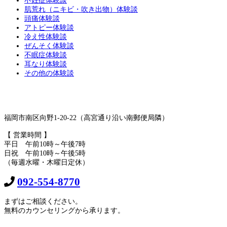
不妊症体験談
肌荒れ（ニキビ・吹き出物）体験談
頭痛体験談
アトピー体験談
冷え性体験談
ぜんそく体験談
不眠症体験談
耳なり体験談
その他の体験談
福岡市南区向野1-20-22（高宮通り沿い南郵便局隣）
【 営業時間 】
平日 午前10時～午後7時
日祝 午前10時～午後5時
（毎週水曜・木曜日定休）
092-554-8770
まずはご相談ください。
無料のカウンセリングから承ります。