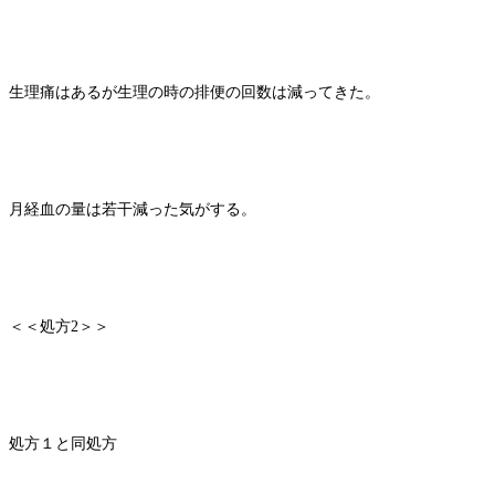
生理痛はあるが生理の時の排便の回数は減ってきた。
月経血の量は若干減った気がする。
＜＜処方2＞＞
処方１と同処方