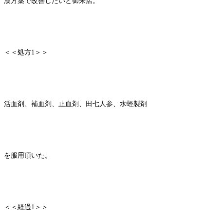
漢方薬で改善したいと御来店。
＜＜処方1＞＞
活血剤、補血剤、止血剤、田七人参、水蛭製剤
を服用頂いた。
＜＜経過1＞＞