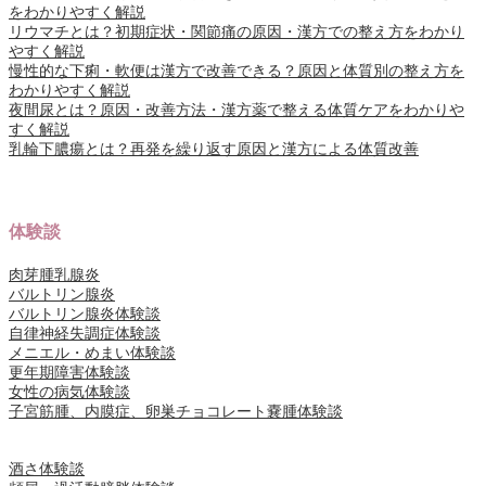
をわかりやすく解説
リウマチとは？初期症状・関節痛の原因・漢方での整え方をわかり
やすく解説
慢性的な下痢・軟便は漢方で改善できる？原因と体質別の整え方を
わかりやすく解説
夜間尿とは？原因・改善方法・漢方薬で整える体質ケアをわかりや
すく解説
乳輪下膿瘍とは？再発を繰り返す原因と漢方による体質改善
体験談
肉芽腫乳腺炎
バルトリン腺炎
バルトリン腺炎体験談
自律神経失調症体験談
メニエル・めまい体験談
更年期障害体験談
女性の病気体験談
子宮筋腫、内膜症、卵巣チョコレート嚢腫体験談
酒さ体験談