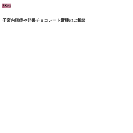
5
Sep
子宮内膜症や卵巣チョコレート嚢腫のご相談