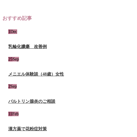
おすすめ記事
1
Dec
乳輪化膿瘍 改善例
25
Sep
メニエル体験談（48歳）女性
2
Sep
バルトリン腺炎のご相談
11
Feb
漢方薬で花粉症対策