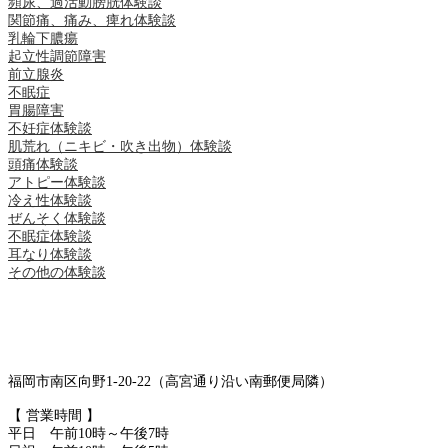
頻尿、過活動膀胱体験談
関節痛、痛み、痺れ体験談
乳輪下膿瘍
起立性調節障害
前立腺炎
不眠症
胃腸障害
不妊症体験談
肌荒れ（ニキビ・吹き出物）体験談
頭痛体験談
アトピー体験談
冷え性体験談
ぜんそく体験談
不眠症体験談
耳なり体験談
その他の体験談
福岡市南区向野1-20-22（高宮通り沿い南郵便局隣）
【 営業時間 】
平日 午前10時～午後7時