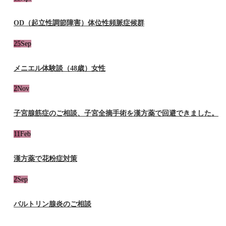
OD（起立性調節障害）体位性頻脈症候群
25
Sep
メニエル体験談（48歳）女性
2
Nov
子宮腺筋症のご相談、子宮全摘手術を漢方薬で回避できました。
11
Feb
漢方薬で花粉症対策
2
Sep
バルトリン腺炎のご相談