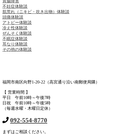
胃腸障害
不妊症体験談
肌荒れ（ニキビ・吹き出物）体験談
頭痛体験談
アトピー体験談
冷え性体験談
ぜんそく体験談
不眠症体験談
耳なり体験談
その他の体験談
福岡市南区向野1-20-22（高宮通り沿い南郵便局隣）
【 営業時間 】
平日 午前10時～午後7時
日祝 午前10時～午後5時
（毎週水曜・木曜日定休）
092-554-8770
まずはご相談ください。