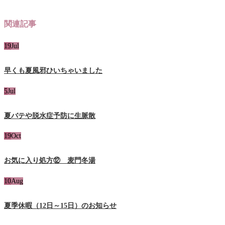
関連記事
19
Jul
早くも夏風邪ひいちゃいました
5
Jul
夏バテや脱水症予防に生脈散
19
Oct
お気に入り処方⑫ 麦門冬湯
10
Aug
夏季休暇（12日～15日）のお知らせ