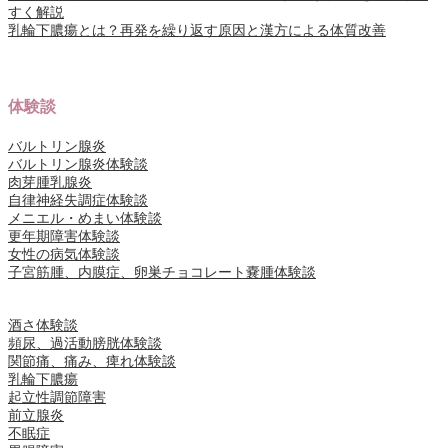
すく解説
乳輪下膿瘍とは？再発を繰り返す原因と漢方による体質改善
体験談
バルトリン腺炎
バルトリン腺炎体験談
肉芽腫乳腺炎
自律神経失調症体験談
メニエル・めまい体験談
更年期障害体験談
女性の病気体験談
子宮筋腫、内膜症、卵巣チョコレート嚢腫体験談
酒さ体験談
頻尿、過活動膀胱体験談
関節痛、痛み、痺れ体験談
乳輪下膿瘍
起立性調節障害
前立腺炎
不眠症