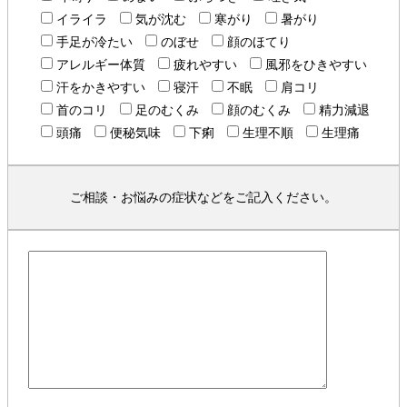
イライラ
気が沈む
寒がり
暑がり
手足が冷たい
のぼせ
顔のほてり
アレルギー体質
疲れやすい
風邪をひきやすい
汗をかきやすい
寝汗
不眠
肩コリ
首のコリ
足のむくみ
顔のむくみ
精力減退
頭痛
便秘気味
下痢
生理不順
生理痛
ご相談・お悩みの症状などをご記入ください。