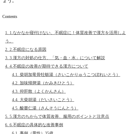
ょう。
Contents
1.
1.なかなか寝付けない、不眠症に！体質改善で漢方を活用しよ
う。
2.
2.不眠症になる原因
3.
3.漢方の対処の仕方、「気・血・水」について解説
4.
4.不眠症の改善が期待できる漢方について
4.1.
柴胡加竜骨牡蛎湯（さいこかりゅうこつぼれいとう）
4.2.
加味帰脾湯（かみきひとう）
4.3.
抑肝散（よくかんさん）
4.4.
大柴胡湯（だいさいことう）
4.5.
酸棗仁湯（さんそうにんとう）
5.
5.漢方のちからで体質改善、服用のポイントと注意点
6.
6.不眠症の具体的な改善事例
6.1.
事例（男性）35歳