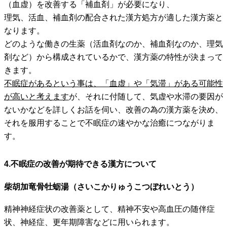
（血虚）を改善する「補血剤」が必要になり、
理気、活血、補血剤の配合された漢方処方が適した漢方薬と
なります。
どのような働きの生薬（活血剤なのか、補血剤なのか、理気
剤など）から構成されているかで、漢方薬の特性が決まって
きます。
不眠症があるという事は、「血虚」や「気滞」がある可能性
が高いと考えます
が、それに付随して、気虚や水滞の要因が
ないかなどを詳しくお話を伺い、改善の為の漢方薬を決め、
それを服用することで
不眠症の速やかな治癒につながりま
す。
4.不眠症の改善が期待できる漢方について
柴胡加竜骨牡蛎湯（さいこかりゅうこつぼれいとう）
精神神経症状の改善薬として、精神不安や高血圧の随伴症
状、神経症、更年期障害などに用いられます。