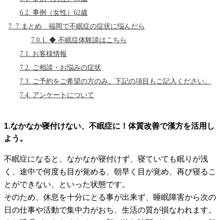
6.2.
事例（女性）62歳
7.
7.まとめ 福岡で不眠症の症状に悩んだら
7.0.1.
◆ 不眠症体験談はこちら
7.1.
お客様情報
7.2.
ご相談・お悩みの症状
7.3.
ご予約をご希望の方のみ、下記の項目もご記入ください。
7.4.
アンケートについて
1.なかなか寝付けない、不眠症に！体質改善で漢方を活用し
よう。
不眠症になると、なかなか寝付けず、寝ていても眠りが浅
く、途中で何度も目が覚める、朝早く目が覚め、再び寝るこ
とができない、といった状態です。
そのため、休息を十分にとる事が出来ず、睡眠障害から次の
日の仕事や活動で集中力がおち、生活の質が損なわれます。