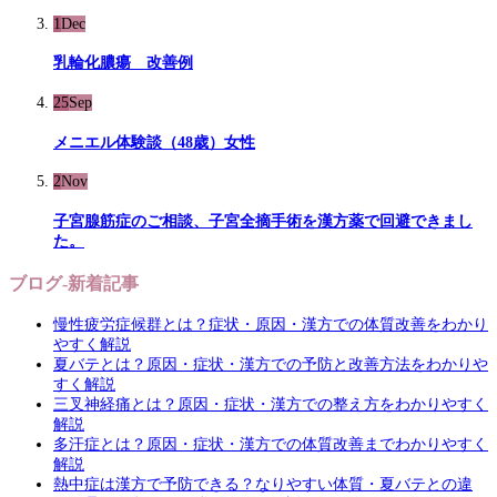
1
Dec
乳輪化膿瘍 改善例
25
Sep
メニエル体験談（48歳）女性
2
Nov
子宮腺筋症のご相談、子宮全摘手術を漢方薬で回避できまし
た。
ブログ-新着記事
慢性疲労症候群とは？症状・原因・漢方での体質改善をわかり
やすく解説
夏バテとは？原因・症状・漢方での予防と改善方法をわかりや
すく解説
三叉神経痛とは？原因・症状・漢方での整え方をわかりやすく
解説
多汗症とは？原因・症状・漢方での体質改善までわかりやすく
解説
熱中症は漢方で予防できる？なりやすい体質・夏バテとの違