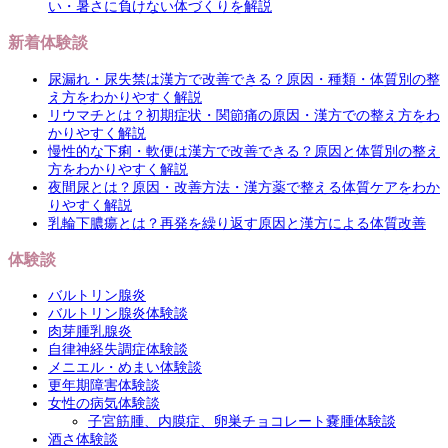
い・暑さに負けない体づくりを解説
新着体験談
尿漏れ・尿失禁は漢方で改善できる？原因・種類・体質別の整
え方をわかりやすく解説
リウマチとは？初期症状・関節痛の原因・漢方での整え方をわ
かりやすく解説
慢性的な下痢・軟便は漢方で改善できる？原因と体質別の整え
方をわかりやすく解説
夜間尿とは？原因・改善方法・漢方薬で整える体質ケアをわか
りやすく解説
乳輪下膿瘍とは？再発を繰り返す原因と漢方による体質改善
体験談
バルトリン腺炎
バルトリン腺炎体験談
肉芽腫乳腺炎
自律神経失調症体験談
メニエル・めまい体験談
更年期障害体験談
女性の病気体験談
子宮筋腫、内膜症、卵巣チョコレート嚢腫体験談
酒さ体験談