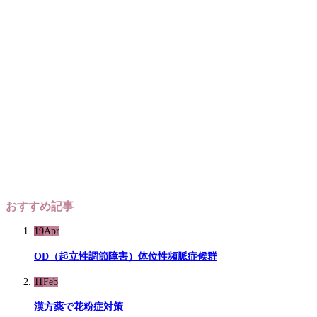
おすすめ記事
19
Apr
OD（起立性調節障害）体位性頻脈症候群
11
Feb
漢方薬で花粉症対策