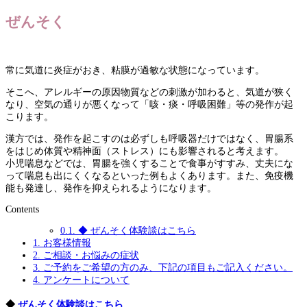
ぜんそく
常に気道に炎症がおき、粘膜が過敏な状態になっています。
そこへ、アレルギーの原因物質などの刺激が加わると、気道が狭く
なり、空気の通りが悪くなって「咳・痰・呼吸困難」等の発作が起
こります。
漢方では、発作を起こすのは必ずしも呼吸器だけではなく、胃腸系
をはじめ体質や精神面（ストレス）にも影響されると考えます。
小児喘息などでは、胃腸を強くすることで食事がすすみ、丈夫にな
って喘息も出にくくなるといった例もよくあります。また、免疫機
能も発達し、発作を抑えられるようになります。
Contents
0.1.
◆ ぜんそく体験談はこちら
1.
お客様情報
2.
ご相談・お悩みの症状
3.
ご予約をご希望の方のみ、下記の項目もご記入ください。
4.
アンケートについて
◆
ぜんそく体験談はこちら