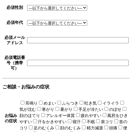
必須
性別
必須
年代
必須
メール
アドレス
必須
電話番
号（携帯
可）
ご相談・お悩みの症状
耳鳴り
めまい
ふらつき
吐き気
イライラ
気が沈む
寒がり
暑がり
手足が冷たい
のぼせ
お悩み
顔のほてり
アレルギー体質
疲れやすい
風邪をひき
の症状
やすい
汗をかきやすい
寝汗
不眠
肩コリ
首の
コリ
足のむくみ
顔のむくみ
精力減退
頭痛
便