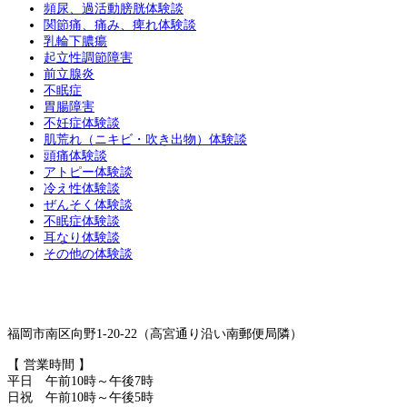
頻尿、過活動膀胱体験談
関節痛、痛み、痺れ体験談
乳輪下膿瘍
起立性調節障害
前立腺炎
不眠症
胃腸障害
不妊症体験談
肌荒れ（ニキビ・吹き出物）体験談
頭痛体験談
アトピー体験談
冷え性体験談
ぜんそく体験談
不眠症体験談
耳なり体験談
その他の体験談
福岡市南区向野1-20-22（高宮通り沿い南郵便局隣）
【 営業時間 】
平日 午前10時～午後7時
日祝 午前10時～午後5時