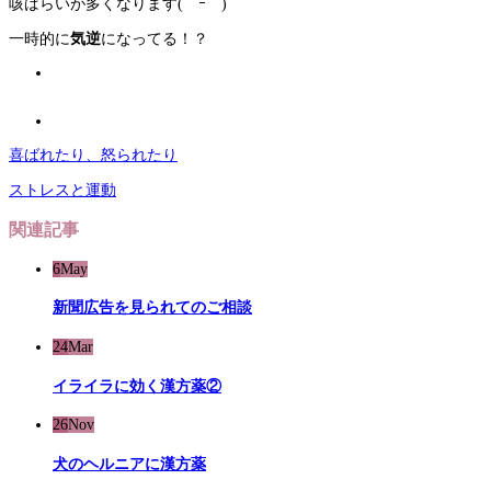
咳ばらいが多くなります(￣ｰ￣)
一時的に
気逆
になってる！？
喜ばれたり、怒られたり
ストレスと運動
関連記事
6
May
新聞広告を見られてのご相談
24
Mar
イライラに効く漢方薬②
26
Nov
犬のヘルニアに漢方薬