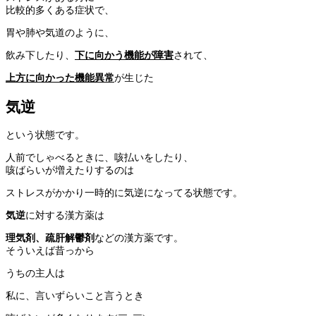
比較的多くある症状で、
胃や肺や気道のように、
飲み下したり、
下に向かう機能が障害
されて、
上方に向かった機能異常
が生じた
気逆
という状態です。
人前でしゃべるときに、咳払いをしたり、
咳ばらいが増えたりするのは
ストレスがかかり一時的に気逆になってる状態です。
気逆
に対する漢方薬は
理気剤、疏肝解鬱剤
などの漢方薬です。
そういえば昔っから
うちの主人は
私に、言いずらいこと言うとき