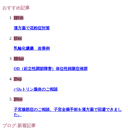
おすすめ記事
11
Feb
漢方薬で花粉症対策
1
Dec
乳輪化膿瘍 改善例
19
Apr
OD（起立性調節障害）体位性頻脈症候群
2
Sep
バルトリン腺炎のご相談
2
Nov
子宮腺筋症のご相談、子宮全摘手術を漢方薬で回避できまし
た。
ブログ-新着記事