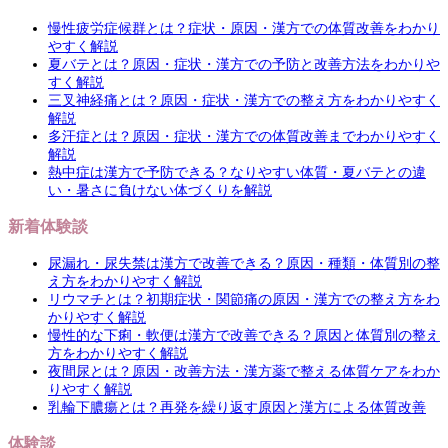
慢性疲労症候群とは？症状・原因・漢方での体質改善をわかり
やすく解説
夏バテとは？原因・症状・漢方での予防と改善方法をわかりや
すく解説
三叉神経痛とは？原因・症状・漢方での整え方をわかりやすく
解説
多汗症とは？原因・症状・漢方での体質改善までわかりやすく
解説
熱中症は漢方で予防できる？なりやすい体質・夏バテとの違
い・暑さに負けない体づくりを解説
新着体験談
尿漏れ・尿失禁は漢方で改善できる？原因・種類・体質別の整
え方をわかりやすく解説
リウマチとは？初期症状・関節痛の原因・漢方での整え方をわ
かりやすく解説
慢性的な下痢・軟便は漢方で改善できる？原因と体質別の整え
方をわかりやすく解説
夜間尿とは？原因・改善方法・漢方薬で整える体質ケアをわか
りやすく解説
乳輪下膿瘍とは？再発を繰り返す原因と漢方による体質改善
体験談