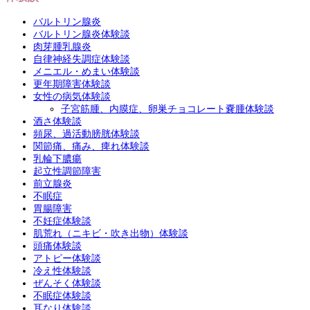
バルトリン腺炎
バルトリン腺炎体験談
肉芽腫乳腺炎
自律神経失調症体験談
メニエル・めまい体験談
更年期障害体験談
女性の病気体験談
子宮筋腫、内膜症、卵巣チョコレート嚢腫体験談
酒さ体験談
頻尿、過活動膀胱体験談
関節痛、痛み、痺れ体験談
乳輪下膿瘍
起立性調節障害
前立腺炎
不眠症
胃腸障害
不妊症体験談
肌荒れ（ニキビ・吹き出物）体験談
頭痛体験談
アトピー体験談
冷え性体験談
ぜんそく体験談
不眠症体験談
耳なり体験談