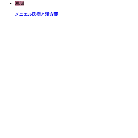
30
Jul
メニエル氏病と漢方薬