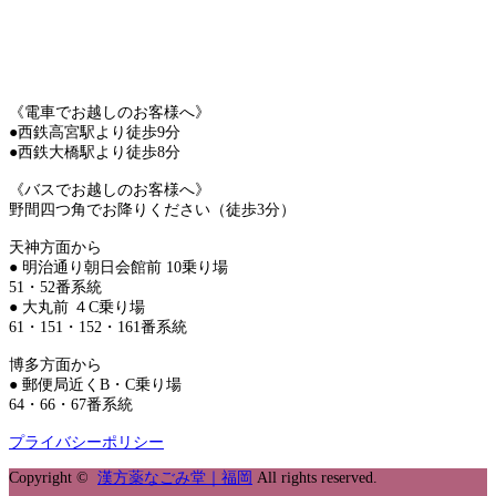
《電車でお越しのお客様へ》
●西鉄高宮駅より徒歩9分
●西鉄大橋駅より徒歩8分
《バスでお越しのお客様へ》
野間四つ角でお降りください（徒歩3分）
天神方面から
● 明治通り朝日会館前 10乗り場
51・52番系統
● 大丸前 ４C乗り場
61・151・152・161番系統
博多方面から
● 郵便局近くB・C乗り場
64・66・67番系統
プライバシーポリシー
Copyright ©
漢方薬なごみ堂｜福岡
All rights reserved.