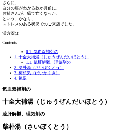
さらに、
自分の癌がわかる数か月前に、
お姉さんが、癌で亡くなった、
という、かなり、
ストレスのある状況でのご来店でした。
漢方薬は
Contents
0.1.
気血双補剤の
1.
十全大補湯（じゅうぜんだいほとう）
1.1.
疏肝解鬱、理気剤の
2.
柴朴湯（さいぼくとう）
3.
梅核気（ばいかくき）
4.
気逆
気血双補剤の
十全大補湯（じゅうぜんだいほとう）
疏肝解鬱、理気剤の
柴朴湯（さいぼくとう）