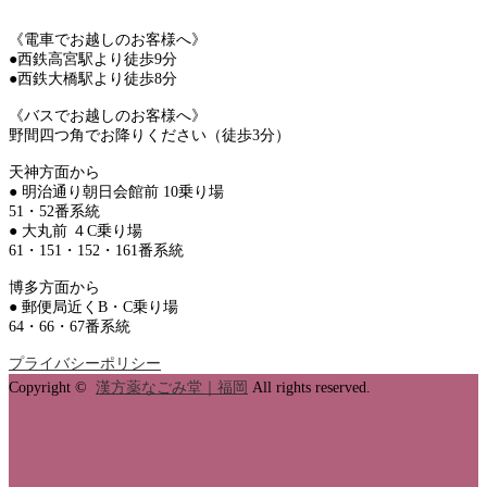
《電車でお越しのお客様へ》
●西鉄高宮駅より徒歩9分
●西鉄大橋駅より徒歩8分
《バスでお越しのお客様へ》
野間四つ角でお降りください（徒歩3分）
天神方面から
● 明治通り朝日会館前 10乗り場
51・52番系統
● 大丸前 ４C乗り場
61・151・152・161番系統
博多方面から
● 郵便局近くB・C乗り場
64・66・67番系統
プライバシーポリシー
Copyright ©
漢方薬なごみ堂｜福岡
All rights reserved.