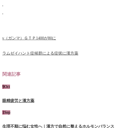
γ（ガンマ）ＧＴＰ1400が80に
ラムゼイハント症候群による症状に漢方薬
関連記事
9
Oct
眼精疲労と漢方薬
1
Sep
生理不順に悩む女性へ｜漢方で自然に整えるホルモンバランス