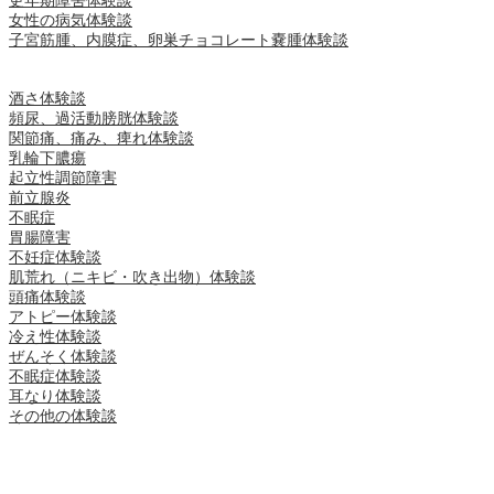
更年期障害体験談
女性の病気体験談
子宮筋腫、内膜症、卵巣チョコレート嚢腫体験談
酒さ体験談
頻尿、過活動膀胱体験談
関節痛、痛み、痺れ体験談
乳輪下膿瘍
起立性調節障害
前立腺炎
不眠症
胃腸障害
不妊症体験談
肌荒れ（ニキビ・吹き出物）体験談
頭痛体験談
アトピー体験談
冷え性体験談
ぜんそく体験談
不眠症体験談
耳なり体験談
その他の体験談