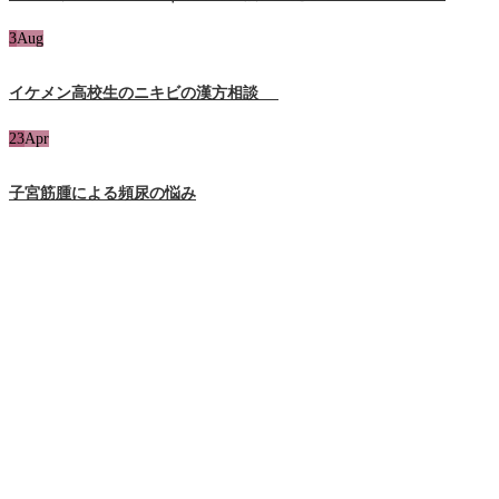
3
Aug
イケメン高校生のニキビの漢方相談
23
Apr
子宮筋腫による頻尿の悩み