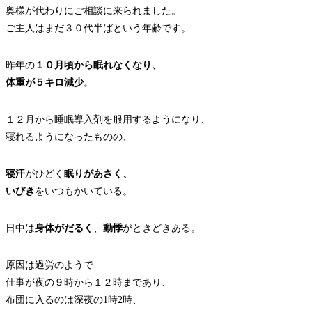
奥様が代わりにご相談に来られました。
ご主人はまだ３０代半ばという年齢です。
昨年の
１０月頃から眠れなくなり、
体重が５キロ減少
。
１２月から睡眠導入剤を服用するようになり、
寝れるようになったものの、
寝汗
がひどく
眠りがあさく、
いびき
をいつもかいている。
日中は
身体がだるく
、
動悸
がときどきある。
原因は過労のようで
仕事が夜の９時から１２時まであり、
布団に入るのは深夜の1時2時、