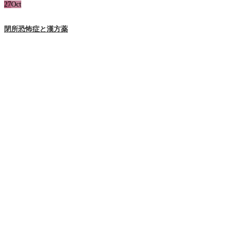
27
Oct
閉所恐怖症と漢方薬