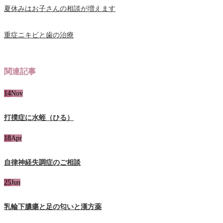
夏休みはお子さんの相談が増えます
重症ニキビと歯の治療
関連記事
14
Nov
打撲症に水蛭（ひる）
18
Apr
自律神経失調症のご相談
25
Jun
乳輪下膿瘍と足の匂いと漢方薬