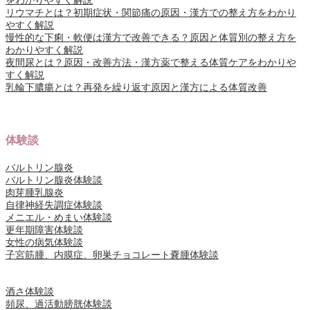
をわかりやすく解説
リウマチとは？初期症状・関節痛の原因・漢方での整え方をわかり
やすく解説
慢性的な下痢・軟便は漢方で改善できる？原因と体質別の整え方を
わかりやすく解説
夜間尿とは？原因・改善方法・漢方薬で整える体質ケアをわかりや
すく解説
乳輪下膿瘍とは？再発を繰り返す原因と漢方による体質改善
体験談
バルトリン腺炎
バルトリン腺炎体験談
肉芽腫乳腺炎
自律神経失調症体験談
メニエル・めまい体験談
更年期障害体験談
女性の病気体験談
子宮筋腫、内膜症、卵巣チョコレート嚢腫体験談
酒さ体験談
頻尿、過活動膀胱体験談