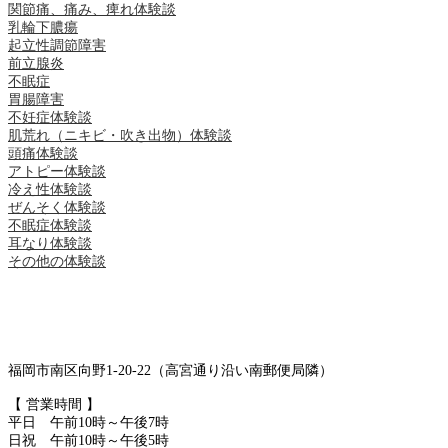
関節痛、痛み、痺れ体験談
乳輪下膿瘍
起立性調節障害
前立腺炎
不眠症
胃腸障害
不妊症体験談
肌荒れ（ニキビ・吹き出物）体験談
頭痛体験談
アトピー体験談
冷え性体験談
ぜんそく体験談
不眠症体験談
耳なり体験談
その他の体験談
福岡市南区向野1-20-22（高宮通り沿い南郵便局隣）
【 営業時間 】
平日 午前10時～午後7時
日祝 午前10時～午後5時