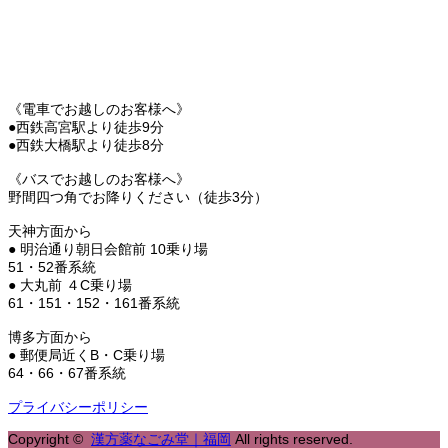
《電車でお越しのお客様へ》
●西鉄高宮駅より徒歩9分
●西鉄大橋駅より徒歩8分
《バスでお越しのお客様へ》
野間四つ角でお降りください（徒歩3分）
天神方面から
● 明治通り朝日会館前 10乗り場
51・52番系統
● 大丸前 ４C乗り場
61・151・152・161番系統
博多方面から
● 郵便局近くB・C乗り場
64・66・67番系統
プライバシーポリシー
Copyright ©
漢方薬なごみ堂｜福岡
All rights reserved.