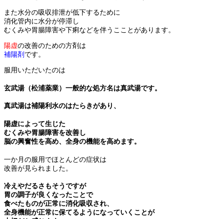
また水分の吸収排泄が低下するために
消化管内に水分が停滞し
むくみや胃腸障害や下痢などを伴うこことがあります。
陽虚
の改善のための方剤は
補陽剤
です。
服用いただいたのは
玄武湯（松浦薬業）一般的な処方名は真武湯です。
真武湯は補陽利水のはたらきがあり、
陽虚によって生じた
むくみや胃腸障害を改善し
脳の興奮性を高め、全身の機能を高めます。
一か月の服用でほとんどの症状は
改善が見られました。
冷えやだるさもそうですが
胃の調子が良くなったことで
食べたものが正常に消化吸収され、
全身機能が正常に保てるようになっていくことが