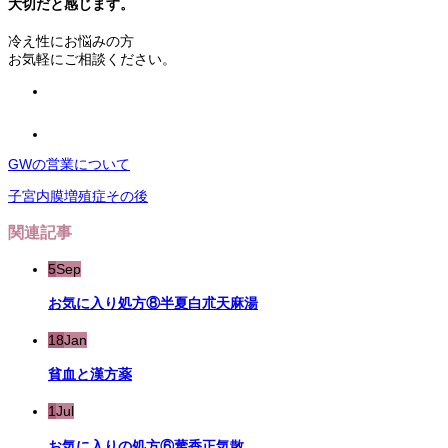
大切だと感じます。
冷え性にお悩みの方
お気軽にご相談ください。
GWの営業について
子宮内膜増殖症その後
関連記事
5
Sep
お気に入り処方⑧半夏白朮天麻湯
18
Jan
貧血と漢方薬
1
Jul
お気に入りの処方⑥藿香正気散