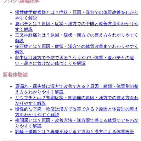
ブログ-新着記事
慢性疲労症候群とは？症状・原因・漢方での体質改善をわかり
やすく解説
夏バテとは？原因・症状・漢方での予防と改善方法をわかりや
すく解説
三叉神経痛とは？原因・症状・漢方での整え方をわかりやすく
解説
多汗症とは？原因・症状・漢方での体質改善までわかりやすく
解説
熱中症は漢方で予防できる？なりやすい体質・夏バテとの違
い・暑さに負けない体づくりを解説
新着体験談
尿漏れ・尿失禁は漢方で改善できる？原因・種類・体質別の整
え方をわかりやすく解説
リウマチとは？初期症状・関節痛の原因・漢方での整え方をわ
かりやすく解説
慢性的な下痢・軟便は漢方で改善できる？原因と体質別の整え
方をわかりやすく解説
夜間尿とは？原因・改善方法・漢方薬で整える体質ケアをわか
りやすく解説
乳輪下膿瘍とは？再発を繰り返す原因と漢方による体質改善