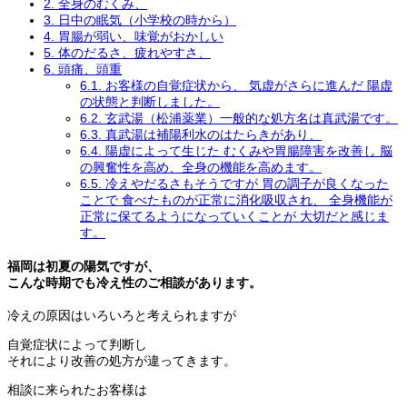
2.
全身のむくみ、
3.
日中の眠気（小学校の時から）
4.
胃腸が弱い、味覚がおかしい
5.
体のだるさ、疲れやすさ、
6.
頭痛、頭重
6.1.
お客様の自覚症状から、 気虚がさらに進んだ 陽虚
の状態と判断しました。
6.2.
玄武湯（松浦薬業）一般的な処方名は真武湯です。
6.3.
真武湯は補陽利水のはたらきがあり、
6.4.
陽虚によって生じた むくみや胃腸障害を改善し 脳
の興奮性を高め、全身の機能を高めます。
6.5.
冷えやだるさもそうですが 胃の調子が良くなった
ことで 食べたものが正常に消化吸収され、 全身機能が
正常に保てるようになっていくことが 大切だと感じま
す。
福岡は初夏の陽気ですが、
こんな時期でも冷え性のご相談があります。
冷えの原因はいろいろと考えられますが
自覚症状によって判断し
それにより改善の処方が違ってきます。
相談に来られたお客様は