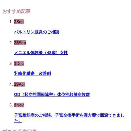
おすすめ記事
2
Sep
バルトリン腺炎のご相談
25
Sep
メニエル体験談（48歳）女性
1
Dec
乳輪化膿瘍 改善例
19
Apr
OD（起立性調節障害）体位性頻脈症候群
2
Nov
子宮腺筋症のご相談、子宮全摘手術を漢方薬で回避できまし
た。