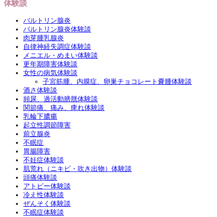
体験談
バルトリン腺炎
バルトリン腺炎体験談
肉芽腫乳腺炎
自律神経失調症体験談
メニエル・めまい体験談
更年期障害体験談
女性の病気体験談
子宮筋腫、内膜症、卵巣チョコレート嚢腫体験談
酒さ体験談
頻尿、過活動膀胱体験談
関節痛、痛み、痺れ体験談
乳輪下膿瘍
起立性調節障害
前立腺炎
不眠症
胃腸障害
不妊症体験談
肌荒れ（ニキビ・吹き出物）体験談
頭痛体験談
アトピー体験談
冷え性体験談
ぜんそく体験談
不眠症体験談