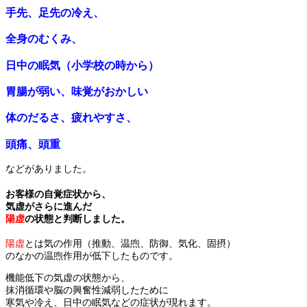
手先、足先の冷え、
全身のむくみ、
日中の眠気（小学校の時から）
胃腸が弱い、味覚がおかしい
体のだるさ、疲れやすさ、
頭痛、頭重
などがありました。
お客様の自覚症状から、
気虚がさらに進んだ
陽虚
の状態と判断しました。
陽虚
とは気の作用（推動、温喣、防御、気化、固摂）
のなかの温喣作用が低下したものです。
機能低下の気虚の状態から、
抹消循環や脳の興奮性減弱したために
寒気や冷え、日中の眠気などの症状が現れます。