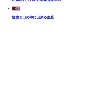
9
Dec
陰虚と口の中に出来る血豆