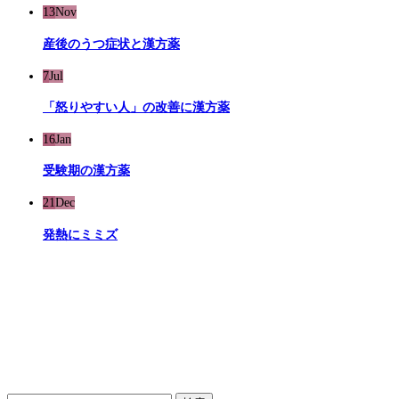
13
Nov
産後のうつ症状と漢方薬
7
Jul
「怒りやすい人」の改善に漢方薬
16
Jan
受験期の漢方薬
21
Dec
発熱にミミズ