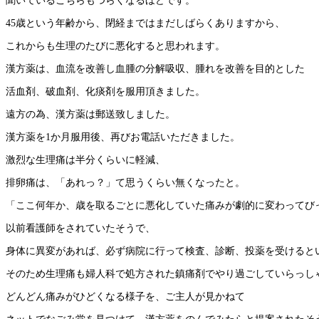
聞いているこちらもつらくなるほどです。
45歳という年齢から、閉経まではまだしばらくありますから、
これからも生理のたびに悪化すると思われます。
漢方薬は、血流を改善し血腫の分解吸収、腫れを改善を目的とした
活血剤、破血剤、化痰剤を服用頂きました。
遠方の為、漢方薬は郵送致しました。
漢方薬を1か月服用後、再びお電話いただきました。
激烈な生理痛は半分くらいに軽減、
排卵痛は、「あれっ？」て思うくらい無くなったと。
「ここ何年か、歳を取るごとに悪化していた痛みが劇的に変わってび
以前看護師をされていたそうで、
身体に異変があれば、必ず病院に行って検査、診断、投薬を受けると
そのため生理痛も婦人科で処方された鎮痛剤でやり過ごしていらっし
どんどん痛みがひどくなる様子を、ご主人が見かねて