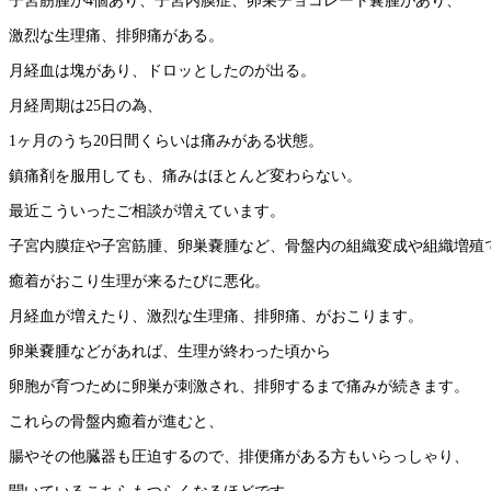
子宮筋腫が4個あり、子宮内膜症、卵巣チョコレート嚢腫があり、
激烈な生理痛、排卵痛がある。
月経血は塊があり、ドロッとしたのが出る。
月経周期は25日の為、
1ヶ月のうち20日間くらいは痛みがある状態。
鎮痛剤を服用しても、痛みはほとんど変わらない。
最近こういったご相談が増えています。
子宮内膜症や子宮筋腫、卵巣嚢腫など、骨盤内の組織変成や組織増殖
癒着がおこり生理が来るたびに悪化。
月経血が増えたり、激烈な生理痛、排卵痛、がおこります。
卵巣嚢腫などがあれば、生理が終わった頃から
卵胞が育つために卵巣が刺激され、排卵するまで痛みが続きます。
これらの骨盤内癒着が進むと、
腸やその他臓器も圧迫するので、排便痛がある方もいらっしゃり、