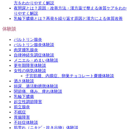
方をわかりやすく解説
夜間尿とは？原因・改善方法・漢方薬で整える体質ケアをわか
りやすく解説
乳輪下膿瘍とは？再発を繰り返す原因と漢方による体質改善
体験談
バルトリン腺炎
バルトリン腺炎体験談
肉芽腫乳腺炎
自律神経失調症体験談
メニエル・めまい体験談
更年期障害体験談
女性の病気体験談
子宮筋腫、内膜症、卵巣チョコレート嚢腫体験談
酒さ体験談
頻尿、過活動膀胱体験談
関節痛、痛み、痺れ体験談
乳輪下膿瘍
起立性調節障害
前立腺炎
不眠症
胃腸障害
不妊症体験談
肌荒れ（ニキビ・吹き出物）体験談