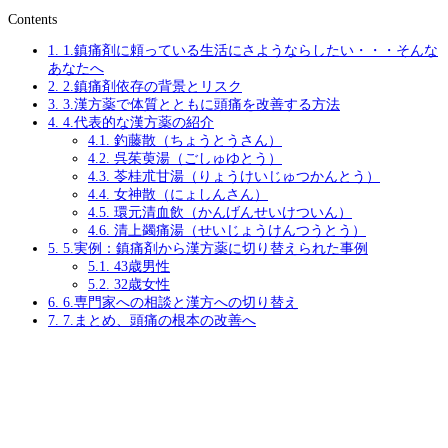
Contents
1.
1.鎮痛剤に頼っている生活にさようならしたい・・・そんな
あなたへ
2.
2.鎮痛剤依存の背景とリスク
3.
3.漢方薬で体質とともに頭痛を改善する方法
4.
4.代表的な漢方薬の紹介
4.1.
釣藤散（ちょうとうさん）
4.2.
呉茱萸湯（ごしゅゆとう）
4.3.
苓桂朮甘湯（りょうけいじゅつかんとう）
4.4.
女神散（にょしんさん）
4.5.
環元清血飲（かんげんせいけついん）
4.6.
清上蠲痛湯（せいじょうけんつうとう）
5.
5.実例：鎮痛剤から漢方薬に切り替えられた事例
5.1.
43歳男性
5.2.
32歳女性
6.
6.専門家への相談と漢方への切り替え
7.
7.まとめ、頭痛の根本の改善へ