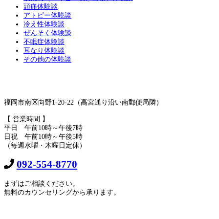
頭痛体験談
アトピー体験談
冷え性体験談
ぜんそく体験談
不眠症体験談
耳なり体験談
その他の体験談
福岡市南区向野1-20-22（高宮通り沿い南郵便局隣）
【 営業時間 】
平日 午前10時～午後7時
日祝 午前10時～午後5時
（毎週水曜・木曜日定休）
092-554-8770
まずはご相談ください。
無料のカウンセリングから承ります。