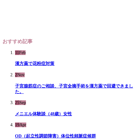
おすすめ記事
11
Feb
漢方薬で花粉症対策
2
Nov
子宮腺筋症のご相談、子宮全摘手術を漢方薬で回避できまし
た。
25
Sep
メニエル体験談（48歳）女性
19
Apr
OD（起立性調節障害）体位性頻脈症候群