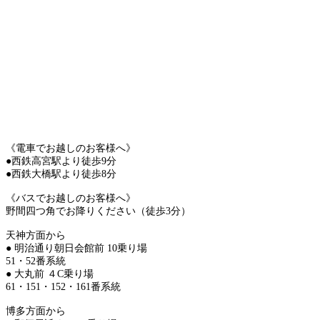
《電車でお越しのお客様へ》
●西鉄高宮駅より徒歩9分
●西鉄大橋駅より徒歩8分
《バスでお越しのお客様へ》
野間四つ角でお降りください（徒歩3分）
天神方面から
● 明治通り朝日会館前 10乗り場
51・52番系統
● 大丸前 ４C乗り場
61・151・152・161番系統
博多方面から