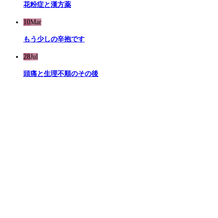
花粉症と漢方薬
10
Mar
もう少しの辛抱です
28
Jul
頭痛と生理不順のその後