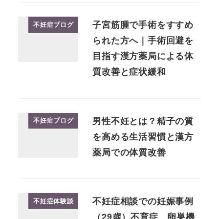
子宮筋腫で手術をすすめ
不妊症ブログ
られた方へ｜手術回避を
目指す漢方薬局による体
質改善と症状緩和
男性不妊とは？精子の質
不妊症ブログ
を高める生活習慣と漢方
薬局での体質改善
不妊症相談での妊娠事例
不妊症体験談
（29歳）不育症 卵巣機