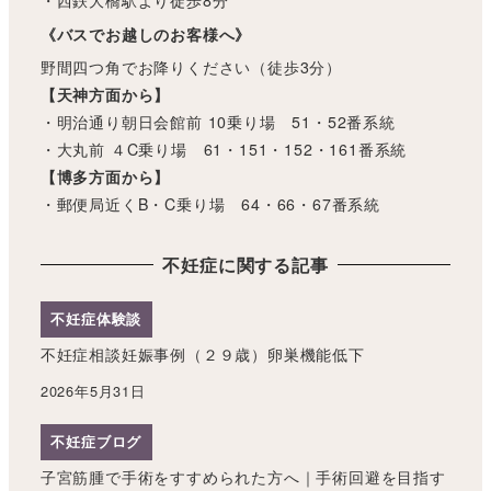
・西鉄大橋駅より徒歩8分
《バスでお越しのお客様へ》
野間四つ角でお降りください（徒歩3分）
【天神方面から】
・明治通り朝日会館前 10乗り場 51・52番系統
・大丸前 ４C乗り場 61・151・152・161番系統
【博多方面から】
・郵便局近くB・C乗り場 64・66・67番系統
不妊症に関する記事
不妊症体験談
不妊症相談妊娠事例（２９歳）卵巣機能低下
2026年5月31日
不妊症ブログ
子宮筋腫で手術をすすめられた方へ｜手術回避を目指す