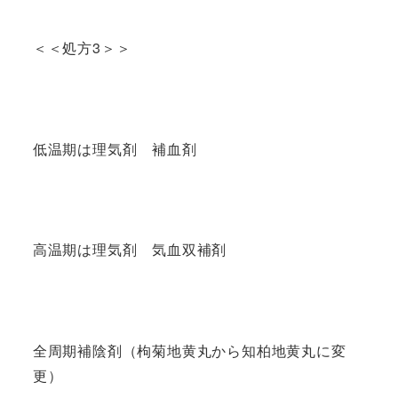
＜＜処方3＞＞
低温期は理気剤 補血剤
高温期は理気剤 気血双補剤
全周期補陰剤（枸菊地黄丸から知柏地黄丸に変
更）