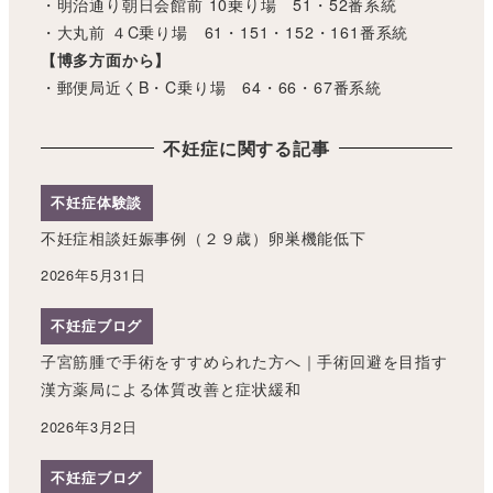
・明治通り朝日会館前 10乗り場 51・52番系統
・大丸前 ４C乗り場 61・151・152・161番系統
【博多方面から】
・郵便局近くB・C乗り場 64・66・67番系統
不妊症に関する記事
不妊症体験談
不妊症相談妊娠事例（２９歳）卵巣機能低下
2026年5月31日
不妊症ブログ
子宮筋腫で手術をすすめられた方へ｜手術回避を目指す
漢方薬局による体質改善と症状緩和
2026年3月2日
不妊症ブログ