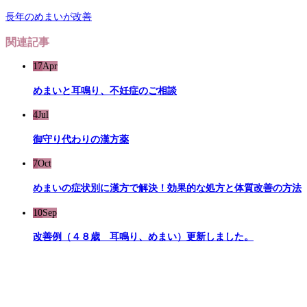
長年のめまいが改善
関連記事
17
Apr
めまいと耳鳴り、不妊症のご相談
4
Jul
御守り代わりの漢方薬
7
Oct
めまいの症状別に漢方で解決！効果的な処方と体質改善の方法
10
Sep
改善例（４８歳 耳鳴り、めまい）更新しました。