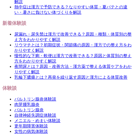
解説
熱中症は漢方で予防できる？なりやすい体質・夏バテとの違
い・暑さに負けない体づくりを解説
新着体験談
尿漏れ・尿失禁は漢方で改善できる？原因・種類・体質別の整
え方をわかりやすく解説
リウマチとは？初期症状・関節痛の原因・漢方での整え方をわ
かりやすく解説
慢性的な下痢・軟便は漢方で改善できる？原因と体質別の整え
方をわかりやすく解説
夜間尿とは？原因・改善方法・漢方薬で整える体質ケアをわか
りやすく解説
乳輪下膿瘍とは？再発を繰り返す原因と漢方による体質改善
体験談
バルトリン腺炎体験談
肉芽腫乳腺炎
バルトリン腺炎
自律神経失調症体験談
メニエル・めまい体験談
更年期障害体験談
女性の病気体験談