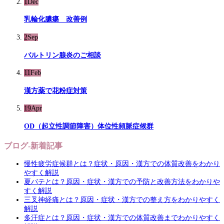
1
Dec
乳輪化膿瘍 改善例
2
Sep
バルトリン腺炎のご相談
11
Feb
漢方薬で花粉症対策
19
Apr
OD（起立性調節障害）体位性頻脈症候群
ブログ-新着記事
慢性疲労症候群とは？症状・原因・漢方での体質改善をわかり
やすく解説
夏バテとは？原因・症状・漢方での予防と改善方法をわかりや
すく解説
三叉神経痛とは？原因・症状・漢方での整え方をわかりやすく
解説
多汗症とは？原因・症状・漢方での体質改善までわかりやすく