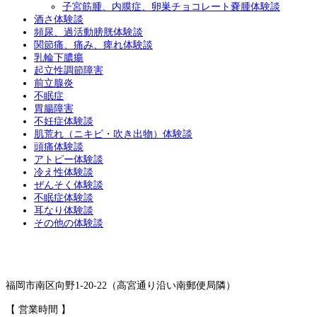
子宮筋腫、内膜症、卵巣チョコレート嚢腫体験談
酒さ体験談
頻尿、過活動膀胱体験談
関節痛、痛み、痺れ体験談
乳輪下膿瘍
起立性調節障害
前立腺炎
不眠症
胃腸障害
不妊症体験談
肌荒れ（ニキビ・吹き出物）体験談
頭痛体験談
アトピー体験談
冷え性体験談
ぜんそく体験談
不眠症体験談
耳なり体験談
その他の体験談
福岡市南区向野1-20-22（高宮通り沿い南郵便局隣）
【 営業時間 】