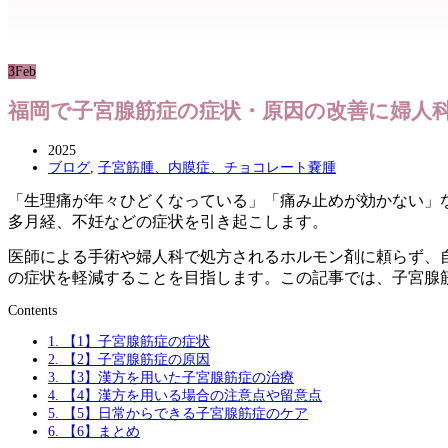
3
Feb
福岡で子宮腺筋症の症状・原因の改善に婦人
2025
ブログ
,
子宮筋腫、内膜症、チョコレート嚢腫
「生理痛が年々ひどくなっている」「痛み止めが効かない」
多月経、不妊などの症状を引き起こします。
医師による手術や婦人科で処方されるホルモン剤に頼らず、
の症状を軽減することを目指します。この記事では、子宮腺
Contents
1.
【1】子宮腺筋症の症状
2.
【2】子宮腺筋症の原因
3.
【3】漢方を用いた子宮腺筋症の治療
4.
【4】漢方を用いる場合の注意点や留意点
5.
【5】日常からできる子宮腺筋症のケア
6.
【6】まとめ