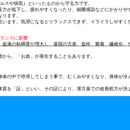
イルスや病気）といったものから守る力です。
疫力が低下し、疲れやすくなったり、細菌感染などにかかりや
なります。
言います。気滞になるとリラックスできず、イライラしやすく
バランスに影響
、血液の粘稠度が増大し、凝固の亢進、血栓、癒着、繊維化、
虚から、「お血」が発生することもあります。
身体の中で停滞してしまう事で、むくみやすくなり、身体が冷
体質を「証」といい、その証により、漢方薬での改善処方が決