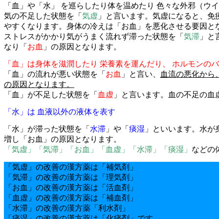
「血」や「水」 を巡らしたり体を温めたり 色々な外邪（ウ
気の不足した状態を「
気虚
」と言います。気虚になると、免
やすくなります。身体の冷えは「お血」を悪化させる要因と
ストレスがかかり気がうまく流れず滞った状態を「
気滞
」と
なり「
お血
」の原因となります。
「血」は身体を滋潤したり 栄養素を運んだり、 ホルモンの
「血」の流れが悪い状態を「
お血
」と言い、
血流の悪化から
の原因となります。
「血」が不足した状態を「
血虚
」と言います。血の不足の血
「水」は 血液以外の液体を表す
「水」が滞った状態を「
水滞
」や「
痰湿
」といいます。水が
増し「お血」の原因となります。
「気虚」「気滞」「お血」「血虚」「水滞」「痰湿」
などの
「気虚」の改善の漢方薬は「補気剤」
「気滞」の改善の漢方薬は「理気剤」
「お血」の改善の漢方薬は「活血剤」
「血虚」の改善の漢方薬は「補血剤」
「水滞」の改善の漢方薬「利水剤」
「痰湿」の改善の漢方薬は「化痰剤」です。