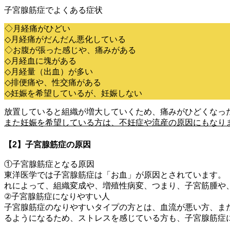
子宮腺筋症でよくある症状
◇月経痛がひどい
◇月経痛がだんだん悪化している
◇お腹が張った感じや、痛みがある
◇月経血に塊がある
◇月経量（出血）が多い
◇排便痛や、性交痛がある
◇妊娠を希望しているが、妊娠しない
放置していると組織が増大していくため、痛みがひどくなっ
また妊娠を希望している方は、不妊症や流産の原因にもなり
【2】子宮腺筋症の原因
①子宮腺筋症となる原因
東洋医学では子宮腺筋症は「お血」が原因とされています。
れによって、組織変成や、増殖性病変、つまり、子宮筋腫や
②子宮腺筋症になりやすい人
子宮腺筋症のなりやすいタイプの方とは、血流が悪い方、ま
るようになるため、ストレスを感じている方も、子宮腺筋症