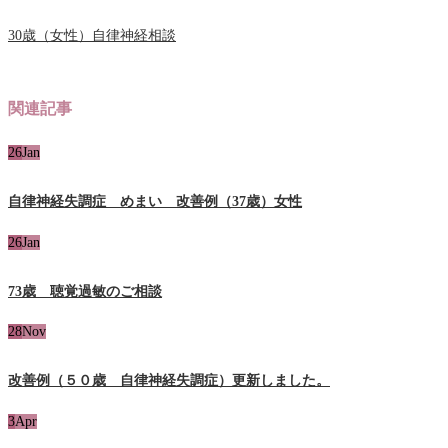
30歳（女性）自律神経相談
関連記事
26
Jan
自律神経失調症 めまい 改善例（37歳）女性
26
Jan
73歳 聴覚過敏のご相談
28
Nov
改善例（５０歳 自律神経失調症）更新しました。
3
Apr