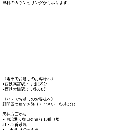
無料のカウンセリングから承ります。
《電車でお越しのお客様へ》
●西鉄高宮駅より徒歩9分
●西鉄大橋駅より徒歩8分
《バスでお越しのお客様へ》
野間四つ角でお降りください（徒歩3分）
天神方面から
● 明治通り朝日会館前 10乗り場
51・52番系統
● 大丸前 ４C乗り場