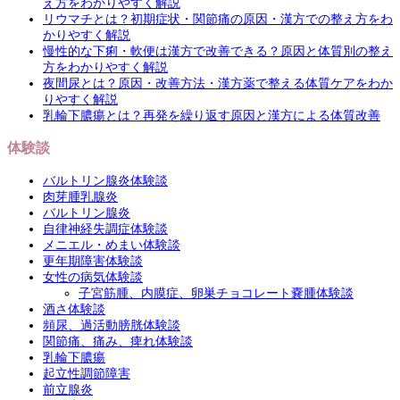
え方をわかりやすく解説
リウマチとは？初期症状・関節痛の原因・漢方での整え方をわ
かりやすく解説
慢性的な下痢・軟便は漢方で改善できる？原因と体質別の整え
方をわかりやすく解説
夜間尿とは？原因・改善方法・漢方薬で整える体質ケアをわか
りやすく解説
乳輪下膿瘍とは？再発を繰り返す原因と漢方による体質改善
体験談
バルトリン腺炎体験談
肉芽腫乳腺炎
バルトリン腺炎
自律神経失調症体験談
メニエル・めまい体験談
更年期障害体験談
女性の病気体験談
子宮筋腫、内膜症、卵巣チョコレート嚢腫体験談
酒さ体験談
頻尿、過活動膀胱体験談
関節痛、痛み、痺れ体験談
乳輪下膿瘍
起立性調節障害
前立腺炎