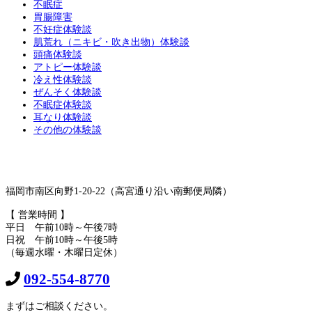
不眠症
胃腸障害
不妊症体験談
肌荒れ（ニキビ・吹き出物）体験談
頭痛体験談
アトピー体験談
冷え性体験談
ぜんそく体験談
不眠症体験談
耳なり体験談
その他の体験談
福岡市南区向野1-20-22（高宮通り沿い南郵便局隣）
【 営業時間 】
平日 午前10時～午後7時
日祝 午前10時～午後5時
（毎週水曜・木曜日定休）
092-554-8770
まずはご相談ください。