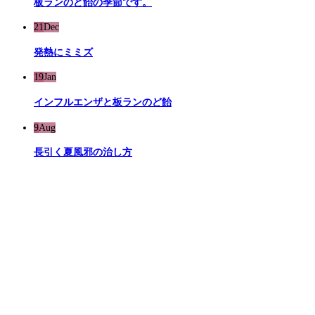
板ランのど飴の季節です。
21
Dec
発熱にミミズ
19
Jan
インフルエンザと板ランのど飴
9
Aug
長引く夏風邪の治し方