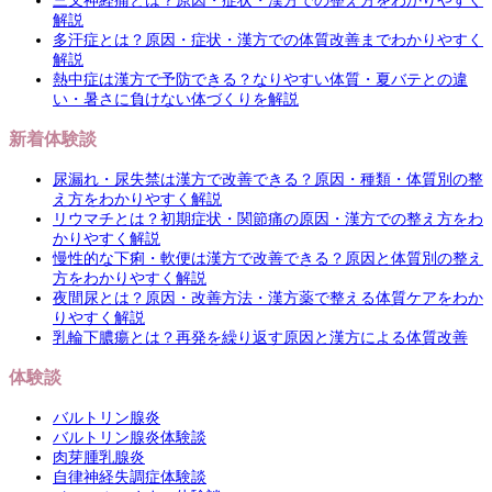
三叉神経痛とは？原因・症状・漢方での整え方をわかりやすく
解説
多汗症とは？原因・症状・漢方での体質改善までわかりやすく
解説
熱中症は漢方で予防できる？なりやすい体質・夏バテとの違
い・暑さに負けない体づくりを解説
新着体験談
尿漏れ・尿失禁は漢方で改善できる？原因・種類・体質別の整
え方をわかりやすく解説
リウマチとは？初期症状・関節痛の原因・漢方での整え方をわ
かりやすく解説
慢性的な下痢・軟便は漢方で改善できる？原因と体質別の整え
方をわかりやすく解説
夜間尿とは？原因・改善方法・漢方薬で整える体質ケアをわか
りやすく解説
乳輪下膿瘍とは？再発を繰り返す原因と漢方による体質改善
体験談
バルトリン腺炎
バルトリン腺炎体験談
肉芽腫乳腺炎
自律神経失調症体験談