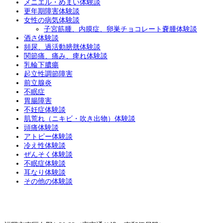
メニエル・めまい体験談
更年期障害体験談
女性の病気体験談
子宮筋腫、内膜症、卵巣チョコレート嚢腫体験談
酒さ体験談
頻尿、過活動膀胱体験談
関節痛、痛み、痺れ体験談
乳輪下膿瘍
起立性調節障害
前立腺炎
不眠症
胃腸障害
不妊症体験談
肌荒れ（ニキビ・吹き出物）体験談
頭痛体験談
アトピー体験談
冷え性体験談
ぜんそく体験談
不眠症体験談
耳なり体験談
その他の体験談