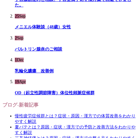
た。
25
Sep
メニエル体験談（48歳）女性
2
Sep
バルトリン腺炎のご相談
1
Dec
乳輪化膿瘍 改善例
19
Apr
OD（起立性調節障害）体位性頻脈症候群
ブログ-新着記事
慢性疲労症候群とは？症状・原因・漢方での体質改善をわかり
やすく解説
夏バテとは？原因・症状・漢方での予防と改善方法をわかりや
すく解説