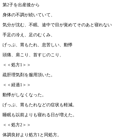
第2子を出産後から
身体の不調が続いていて、
気分が沈む、不眠、途中で目が覚めてそのあと寝れない
手足の冷え、足のむくみ、
げっぷ、胃もたれ、息苦しい、動悸
頭痛、肩こり、首すじのこり、
＜＜処方1＞＞
疏肝理気剤を服用頂いた。
＜＜経過1＞＞
動悸がしなくなった。
げっぷ、胃もたれなどの症状も軽減。
睡眠も以前よりも寝れる日が増えた。
＜＜処方2＞＞
体調良好より処方1と同処方。