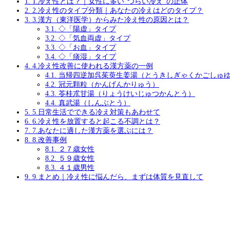
1.
1.冷え性とは？｜女性に多い“つらい冷え”の正体
2.
2.冷え性のタイプ分類｜あなたの冷えはどのタイプ？
3.
3.漢方（東洋医学）からみた冷え性の原因とは？
3.1.
◇「陽虚」タイプ
3.2.
◇「気血両虚」タイプ
3.3.
◇「お血」タイプ
3.4.
◇「痰湿」タイプ
4.
4.冷え性改善に使われる漢方薬の一例
4.1.
当帰四逆加呉茱萸生姜湯（とうきしぎゃくかごしゅ
4.2.
冠元顆粒（かんげんかりゅう）
4.3.
苓桂朮甘湯（りょうけいじゅつかんとう）
4.4.
真武湯（しんぶとう）
5.
5.日常生活でできる冷え対策もあわせて
6.
6.冷え性を放置すると起こる不調とは？
7.
7.あなたに適した漢方薬を選ぶには？
8.
8.改善事例
8.1.
２７歳女性
8.2.
５９歳女性
8.3.
４１歳男性
9.
9.まとめ｜冷え性に悩んだら、まずは体質を見直して