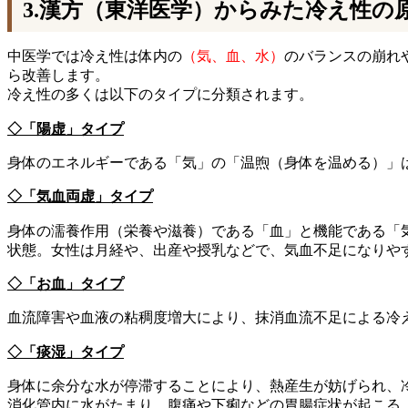
3.漢方（東洋医学）からみた冷え性の
中医学では冷え性は体内の
（気、血、水）
のバランスの崩れ
ら改善します。
冷え性の多くは以下のタイプに分類されます。
◇「陽虚」タイプ
身体のエネルギーである「気」の「温煦（身体を温める）」
◇「気血両虚」タイプ
身体の濡養作用（栄養や滋養）である「血」と機能である「
状態。女性は月経や、出産や授乳などで、気血不足になりや
◇「お血」タイプ
血流障害や血液の粘稠度増大により、抹消血流不足による冷
◇「痰湿」タイプ
身体に余分な水が停滞することにより、熱産生が妨げられ、
消化管内に水がたまり、腹痛や下痢などの胃腸症状が起こる