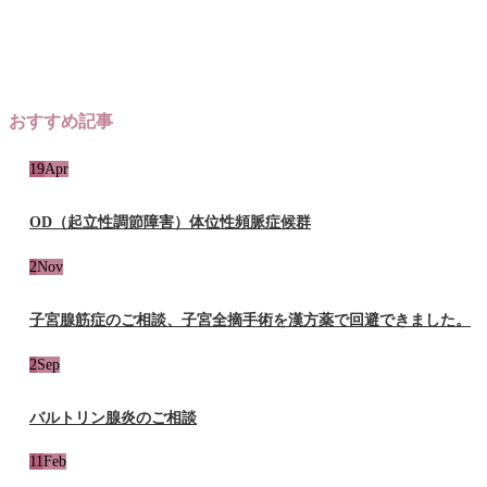
おすすめ記事
19
Apr
OD（起立性調節障害）体位性頻脈症候群
2
Nov
子宮腺筋症のご相談、子宮全摘手術を漢方薬で回避できました。
2
Sep
バルトリン腺炎のご相談
11
Feb