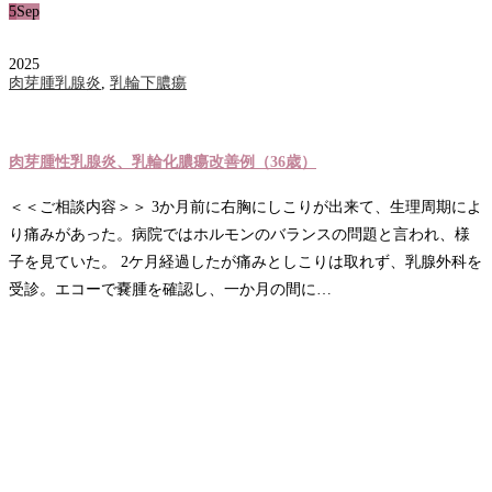
5
Sep
2025
肉芽腫乳腺炎
,
乳輪下膿瘍
肉芽腫性乳腺炎、乳輪化膿瘍改善例（36歳）
＜＜ご相談内容＞＞ 3か月前に右胸にしこりが出来て、生理周期によ
り痛みがあった。病院ではホルモンのバランスの問題と言われ、様
子を見ていた。 2ケ月経過したが痛みとしこりは取れず、乳腺外科を
受診。エコーで嚢腫を確認し、一か月の間に…