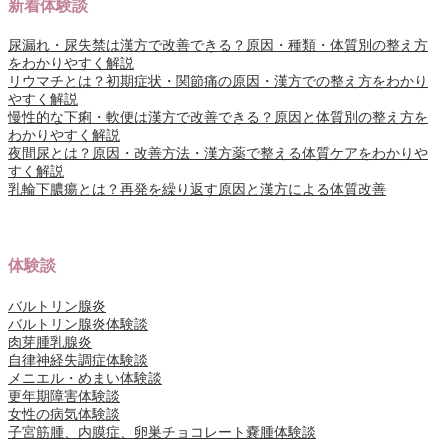
新着体験談
尿漏れ・尿失禁は漢方で改善できる？原因・種類・体質別の整え方
をわかりやすく解説
リウマチとは？初期症状・関節痛の原因・漢方での整え方をわかり
やすく解説
慢性的な下痢・軟便は漢方で改善できる？原因と体質別の整え方を
わかりやすく解説
夜間尿とは？原因・改善方法・漢方薬で整える体質ケアをわかりや
すく解説
乳輪下膿瘍とは？再発を繰り返す原因と漢方による体質改善
体験談
バルトリン腺炎
バルトリン腺炎体験談
肉芽腫乳腺炎
自律神経失調症体験談
メニエル・めまい体験談
更年期障害体験談
女性の病気体験談
子宮筋腫、内膜症、卵巣チョコレート嚢腫体験談