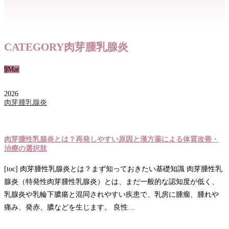
CATEGORY
肉芽腫乳腺炎
9
Mar
2026
肉芽腫乳腺炎
肉芽腫性乳腺炎とは？再発しやすい原因と漢方薬による体質改善・
治療の選択肢
[toc] 肉芽腫性乳腺炎とは？まず知っておきたい基礎知識 肉芽腫性乳
腺炎（特発性肉芽腫性乳腺炎）とは、まだ一般的な認知度が低く、
乳腺炎や乳輪下膿瘍と混同されやすい疾患で、乳房に腫瘤、腫れや
痛み、発赤、膿などを生じます。 良性…