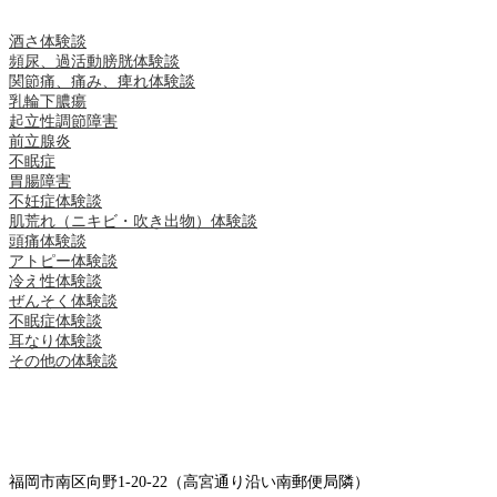
酒さ体験談
頻尿、過活動膀胱体験談
関節痛、痛み、痺れ体験談
乳輪下膿瘍
起立性調節障害
前立腺炎
不眠症
胃腸障害
不妊症体験談
肌荒れ（ニキビ・吹き出物）体験談
頭痛体験談
アトピー体験談
冷え性体験談
ぜんそく体験談
不眠症体験談
耳なり体験談
その他の体験談
福岡市南区向野1-20-22（高宮通り沿い南郵便局隣）