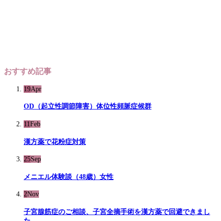
おすすめ記事
19
Apr
OD（起立性調節障害）体位性頻脈症候群
11
Feb
漢方薬で花粉症対策
25
Sep
メニエル体験談（48歳）女性
2
Nov
子宮腺筋症のご相談、子宮全摘手術を漢方薬で回避できまし
た。