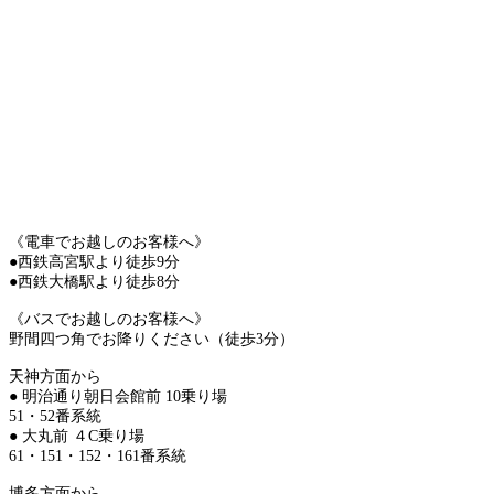
《電車でお越しのお客様へ》
●西鉄高宮駅より徒歩9分
●西鉄大橋駅より徒歩8分
《バスでお越しのお客様へ》
野間四つ角でお降りください（徒歩3分）
天神方面から
● 明治通り朝日会館前 10乗り場
51・52番系統
● 大丸前 ４C乗り場
61・151・152・161番系統
博多方面から