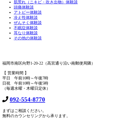
肌荒れ（ニキビ・吹き出物）体験談
頭痛体験談
アトピー体験談
冷え性体験談
ぜんそく体験談
不眠症体験談
耳なり体験談
その他の体験談
福岡市南区向野1-20-22（高宮通り沿い南郵便局隣）
【 営業時間 】
平日 午前10時～午後7時
日祝 午前10時～午後5時
（毎週水曜・木曜日定休）
092-554-8770
まずはご相談ください。
無料のカウンセリングから承ります。