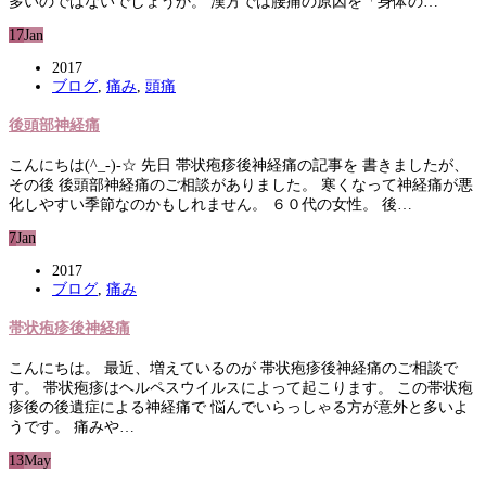
多いのではないでしょうか。 漢方では腰痛の原因を「身体の…
17
Jan
2017
ブログ
,
痛み
,
頭痛
後頭部神経痛
こんにちは(^_-)-☆ 先日 帯状疱疹後神経痛の記事を 書きましたが、
その後 後頭部神経痛のご相談がありました。 寒くなって神経痛が悪
化しやすい季節なのかもしれません。 ６０代の女性。 後…
7
Jan
2017
ブログ
,
痛み
帯状疱疹後神経痛
こんにちは。 最近、増えているのが 帯状疱疹後神経痛のご相談で
す。 帯状疱疹はヘルペスウイルスによって起こります。 この帯状疱
疹後の後遺症による神経痛で 悩んでいらっしゃる方が意外と多いよ
うです。 痛みや…
13
May