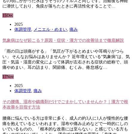
もの頃にかかった水ぼうそうのウィルスと同じです。治癒後も神経
に潜伏しており、免疫が落ちたときに再活性化することで…
15
Dec
2025
体調管理
,
メニエル・めまい
,
痛み
気象病はなぜ起こる？原因・症状・漢方での改善法まで徹底解説
「雨の日は頭痛がする」「気圧が下がるとめまいや耳鳴りがつら
い」 そんなお悩みはありませんか？ 近年増えている“気象病”は、気
圧・気温・湿度の変化によって体調が左右される症状の総称で、頭
痛やめまい、耳の詰まり、関節痛、むくみ、倦怠感な…
17
Nov
2025
体調管理
,
痛み
その腰痛、湿布や鎮痛剤だけでごまかしていませんか？｜漢方で根
本改善を目指す方法
腰痛に悩んでいる方は非常に多く、成人の約3人に1人が慢性的な腰
痛を抱えているといわれます。湿布や痛み止めなどで一時的にしの
いでいるものの、「根本的な改善には至らない」と感じている方も