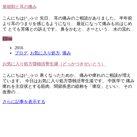
柴胡剤と耳の痛み
こんにちは(^_-)-☆ 先日、 耳の痛みのご相談がありました。 半年前
より耳のつまりを感じるようになり、 最近になって痛みも出はじめ
て とても苦痛との訴えです。 鼻をかむと、さーという、 水の流れ…
13
Jan
2016
ブログ
,
お気に入り処方
,
痛み
お気に入り処方㉓独活寄生湯（どっかつきせいとう）
こんにちは(^_-)-☆ 寒くなったためか、 痛みや痺れのご相談が増え
ています。 今日はお気に入り処方㉓独活寄生湯です。 中医学で 痛み
痺れを主症状とする筋肉、関節疾患の総称を「痺症」といい、 その
改善の…
さらに記事を表示する