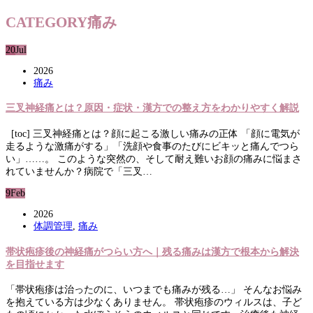
CATEGORY
痛み
20
Jul
2026
痛み
三叉神経痛とは？原因・症状・漢方での整え方をわかりやすく解説
[toc] 三叉神経痛とは？顔に起こる激しい痛みの正体 「顔に電気が
走るような激痛がする」「洗顔や食事のたびにビキッと痛んでつら
い」……。 このような突然の、そして耐え難いお顔の痛みに悩まさ
れていませんか？病院で「三叉…
9
Feb
2026
体調管理
,
痛み
帯状疱疹後の神経痛がつらい方へ｜残る痛みは漢方で根本から解決
を目指せます
「帯状疱疹は治ったのに、いつまでも痛みが残る…」 そんなお悩み
を抱えている方は少なくありません。 帯状疱疹のウィルスは、子ど