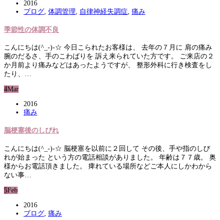
2016
ブログ
,
体調管理
,
自律神経失調症
,
痛み
季節性の体調不良
こんにちは(^_-)-☆ 今日こられたお客様は、 去年の７月に 肩の痛み
腕のだるさ、手のこわばりを 訴え来られていた方です。 ご来店の２
か月前より痛みなどはあったようですが、 整形外科に行き検査をし
たり、…
4
Mar
2016
痛み
脳梗塞後のしびれ
こんにちは(^_-)-☆ 脳梗塞を以前に２回して その後、手や指のしび
れが始まった という方の電話相談がありました。 年齢は７７歳。 奥
様からお電話頂きました。 痺れている場所などご本人にしかわから
ない事…
5
Feb
2016
ブログ
,
痛み