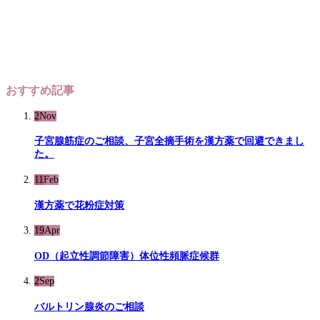
おすすめ記事
2
Nov
子宮腺筋症のご相談、子宮全摘手術を漢方薬で回避できまし
た。
11
Feb
漢方薬で花粉症対策
19
Apr
OD（起立性調節障害）体位性頻脈症候群
2
Sep
バルトリン腺炎のご相談