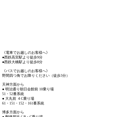
《電車でお越しのお客様へ》
●西鉄高宮駅より徒歩9分
●西鉄大橋駅より徒歩8分
《バスでお越しのお客様へ》
野間四つ角でお降りください（徒歩3分）
天神方面から
● 明治通り朝日会館前 10乗り場
51・52番系統
● 大丸前 ４C乗り場
61・151・152・161番系統
博多方面から
● 郵便局近くB・C乗り場