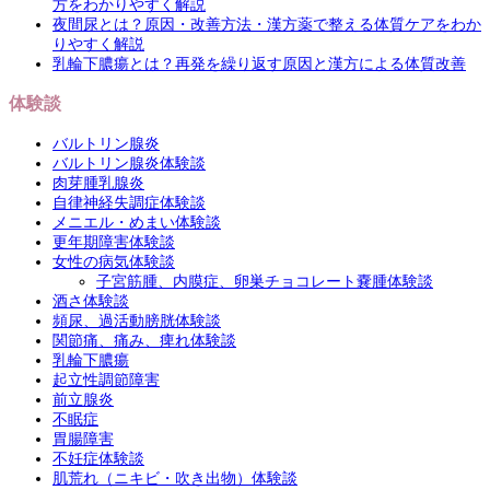
方をわかりやすく解説
夜間尿とは？原因・改善方法・漢方薬で整える体質ケアをわか
りやすく解説
乳輪下膿瘍とは？再発を繰り返す原因と漢方による体質改善
体験談
バルトリン腺炎
バルトリン腺炎体験談
肉芽腫乳腺炎
自律神経失調症体験談
メニエル・めまい体験談
更年期障害体験談
女性の病気体験談
子宮筋腫、内膜症、卵巣チョコレート嚢腫体験談
酒さ体験談
頻尿、過活動膀胱体験談
関節痛、痛み、痺れ体験談
乳輪下膿瘍
起立性調節障害
前立腺炎
不眠症
胃腸障害
不妊症体験談
肌荒れ（ニキビ・吹き出物）体験談