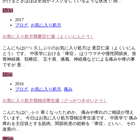
かけるときはほぼ全員がマスクをしているような状況で 熱…
17
Oct
2017
ブログ
,
お気に入り処方
お気に入り処方㉔薏苡仁湯（よくいにんとう）
こんにちは(^^♪ 久しぶりのお気に入り処方は 薏苡仁湯（よくいにん
とう）です。 中医学における「痺症」 はリウマチや慢性関節炎、坐
骨神経痛、頚椎症、 五十肩、痛風、神経痛などによる痛みや痺の事
ですが 薏…
13
Jan
2016
ブログ
,
お気に入り処方
,
痛み
お気に入り処方㉓独活寄生湯（どっかつきせいとう）
こんにちは(^_-)-☆ 寒くなったためか、 痛みや痺れのご相談が増え
ています。 今日はお気に入り処方㉓独活寄生湯です。 中医学で 痛み
痺れを主症状とする筋肉、関節疾患の総称を「痺症」といい、 その
改善の…
28
Sep