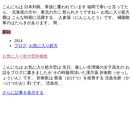
こんにちは 日本列島、寒波に覆われています 福岡で寒いと言ってた
ら、 北海道の方や、東北の方に 怒られそうですね～ お気に入り処方
⑱は こんな時期に活躍する、 人参湯（にんじんとう）です。 補陽散
寒のはたらきがあります。 簡…
4
Dec
2014
ブログ
,
お気に入り処方
お気に入り処方⑰折衝飲
こんにちは お気に入り処方⑰は 先日、激しい生理痛の女子高生の お
話をブログに書きましたが その時服用頂いた漢方薬 折衝飲（せっし
ょういん）です。 折衝飲は 瘀血（おけつ）を改善する 活血化瘀（か
っけつかお）剤 です。 活血化…
さらに記事を表示する