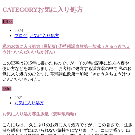
CATEGORY
お気に入り処方
10
Dec
2024
ブログ
,
お気に入り処方
私のお気に入り処方 [最新版] ①芎帰調血飲第一加減（きゅうきちょ
うけついんだいいちかげん）
この記事は2015年に書いたものですが、その時の記事に処方内容や
使い方などを加筆しました。 お客様に処方する漢方薬の中で 私のお
気に入り処方のひとつに 芎帰調血飲第一加減（きゅうきちょうけつ
いんだいいちかげ…
23
Jul
2021
お気に入り処方
お気に入り処方㉕生脈散（麦味散顆粒）
こんにちは。 久しぶりのお気に入り処方ですが、 この暑さで、 生脈
散を紹介せずにはいられない気持ちになりました。 コロナ禍で、出