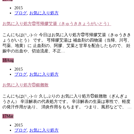
2015
ブログ
,
お気に入り処方
お気に入り処方㉒芎帰膠艾湯（きゅうききょうがいとう）
こんにちは(^_-)-☆ 今日はお気に入り処方㉒芎帰膠艾湯（きゅうきき
ょうがいとう） です。 芎帰膠艾湯は 補血剤の四物湯（当帰、川芎、
芍薬、地黄）に 止血剤の、阿膠、艾葉と甘草を配合したもので、 妊
娠中の出血や、切迫流産、不正…
18
Aug
2015
ブログ
,
お気に入り処方
お気に入り処方㉑銀翹散
こんにちは(^_-)-☆ 久しぶりの お気に入り処方㉑銀翹散（ぎんぎょ
うさん） 辛涼解表の代表処方です。 辛涼解表の生薬は寒性で、軽度
の発汗作用があり、 消炎作用をもちます。 つまり、風邪などで、 …
17
Mar
2015
ブログ
,
お気に入り処方