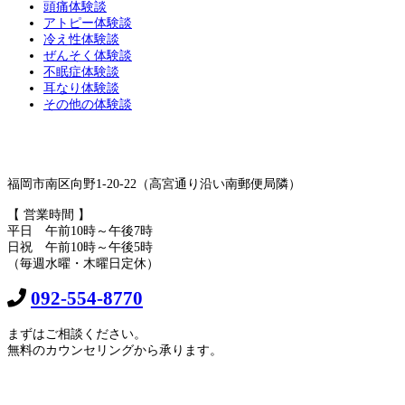
頭痛体験談
アトピー体験談
冷え性体験談
ぜんそく体験談
不眠症体験談
耳なり体験談
その他の体験談
福岡市南区向野1-20-22（高宮通り沿い南郵便局隣）
【 営業時間 】
平日 午前10時～午後7時
日祝 午前10時～午後5時
（毎週水曜・木曜日定休）
092-554-8770
まずはご相談ください。
無料のカウンセリングから承ります。