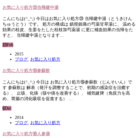
お気に入り処方⑳当帰建中湯
こんにちは(^_^;) 今日はお気に入り処方⑳ 当帰建中湯（とうきけん
ちゅうとう）です。 処方の構成は 鎮痙鎮痛の芍薬甘草湯に、 温める
効果の桂皮、生姜をたした桂枝加芍薬湯 に更に補血効果の当帰をた
すと、 当帰建中湯となります…
23
Feb
2015
ブログ
,
お気に入り処方
お気に入り処方⑲参蘇飲
こんにちは(^_^;) 今日は お気に入り処方⑲参蘇飲（じんそいん）で
す 参蘇飲は 解表（発汗を調整することで、初期の感染症を治癒す
る）、 止咳、化痰（咳や痰を改善する）、 補気健脾（免疫力を高
め、胃腸の消化吸収を促進する） …
6
Dec
2014
ブログ
,
お気に入り処方
お気に入り処方⑱人参湯