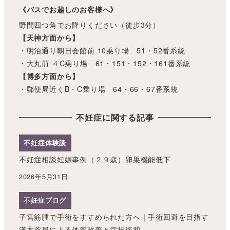
《バスでお越しのお客様へ》
野間四つ角でお降りください（徒歩3分）
【天神方面から】
・明治通り朝日会館前 10乗り場 51・52番系統
・大丸前 ４C乗り場 61・151・152・161番系統
【博多方面から】
・郵便局近くB・C乗り場 64・66・67番系統
不妊症に関する記事
不妊症体験談
不妊症相談妊娠事例（２９歳）卵巣機能低下
2026年5月31日
不妊症ブログ
子宮筋腫で手術をすすめられた方へ｜手術回避を目指す
漢方薬局による体質改善と症状緩和