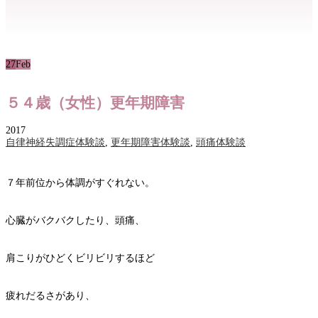
27
Feb
５４歳（女性）更年期障害
2017
自律神経失調症体験談
,
更年期障害体験談
,
頭痛体験談
７年前位から体調がすぐれない。
心臓がバクバクしたり、頭痛、
肩こりがひどくビリビリするほど
疲れだるさがあり、