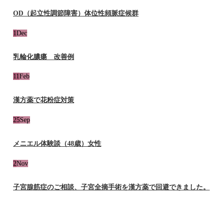
OD（起立性調節障害）体位性頻脈症候群
1
Dec
乳輪化膿瘍 改善例
11
Feb
漢方薬で花粉症対策
25
Sep
メニエル体験談（48歳）女性
2
Nov
子宮腺筋症のご相談、子宮全摘手術を漢方薬で回避できました。