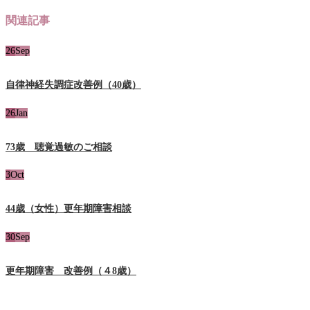
関連記事
26
Sep
自律神経失調症改善例（40歳）
26
Jan
73歳 聴覚過敏のご相談
3
Oct
44歳（女性）更年期障害相談
30
Sep
更年期障害 改善例（４8歳）