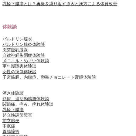
乳輪下膿瘍とは？再発を繰り返す原因と漢方による体質改善
体験談
バルトリン腺炎
バルトリン腺炎体験談
肉芽腫乳腺炎
自律神経失調症体験談
メニエル・めまい体験談
更年期障害体験談
女性の病気体験談
子宮筋腫、内膜症、卵巣チョコレート嚢腫体験談
酒さ体験談
頻尿、過活動膀胱体験談
関節痛、痛み、痺れ体験談
乳輪下膿瘍
起立性調節障害
前立腺炎
不眠症
胃腸障害