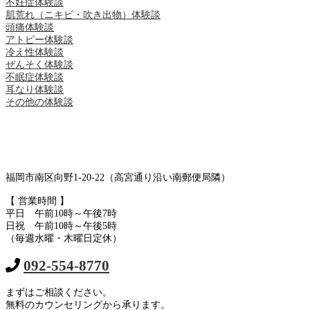
不妊症体験談
肌荒れ（ニキビ・吹き出物）体験談
頭痛体験談
アトピー体験談
冷え性体験談
ぜんそく体験談
不眠症体験談
耳なり体験談
その他の体験談
福岡市南区向野1-20-22（高宮通り沿い南郵便局隣）
【 営業時間 】
平日 午前10時～午後7時
日祝 午前10時～午後5時
（毎週水曜・木曜日定休）
092-554-8770
まずはご相談ください。
無料のカウンセリングから承ります。