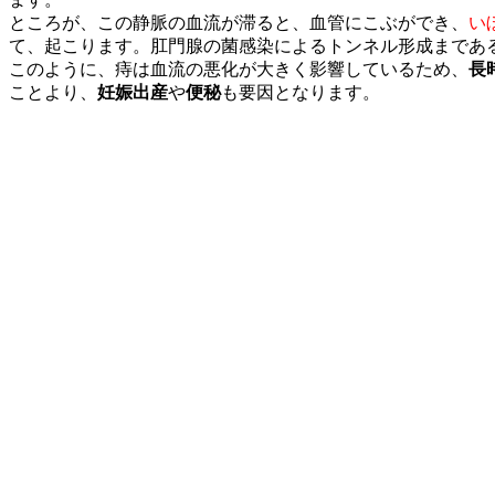
ところが、この静脈の血流が滞ると、血管にこぶができ、
い
て、起こります。肛門腺の菌感染によるトンネル形成まであ
このように、痔は血流の悪化が大きく影響しているため、
長
ことより、
妊娠出産
や
便秘
も要因となります。