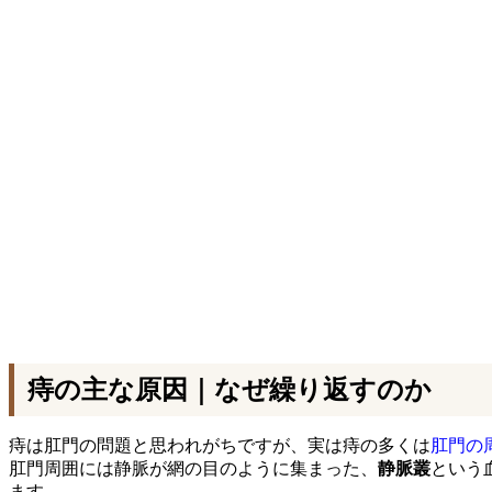
痔の主な原因｜なぜ繰り返すのか
痔は肛門の問題と思われがちですが、実は痔の多くは
肛門の
肛門周囲には静脈が網の目のように集まった、
静脈叢
という
ます。