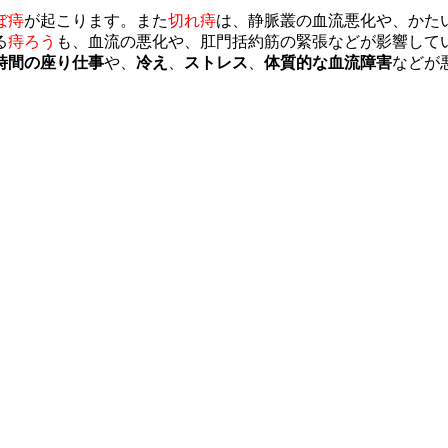
ぼ痔
が起こります。また
切れ痔
は、静脈叢の血流悪化や、かた
る
痔ろう
も、血流の悪化や、肛門括約筋の緊張などが影響して
時間の座り仕事
や、
冷え
、
ストレス
、
体質的な血流障害
などが