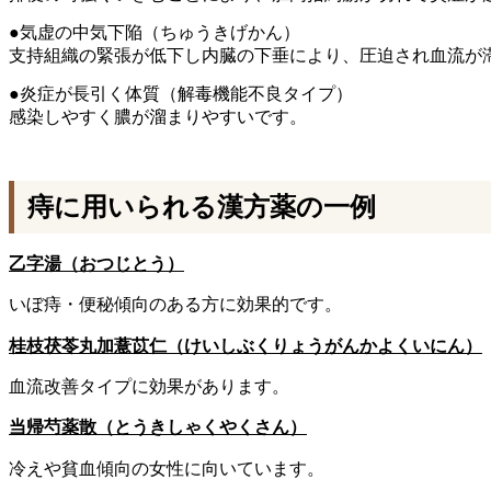
●気虚の中気下陥（ちゅうきげかん）
支持組織の緊張が低下し
内臓の下垂により、圧迫され血流が
●炎症が長引く体質（解毒機能不良タイプ）
感染しやすく膿が溜まりやすいです。
痔に用いられる漢方薬の一例
乙字湯（おつじとう）
いぼ痔・便秘傾向のある方に効果的です。
桂枝茯苓丸加薏苡仁（けいしぶくりょうがんかよくいにん）
血流改善タイプに効果があります。
当帰芍薬散（とうきしゃくやくさん）
冷えや貧血傾向の女性に向いています。