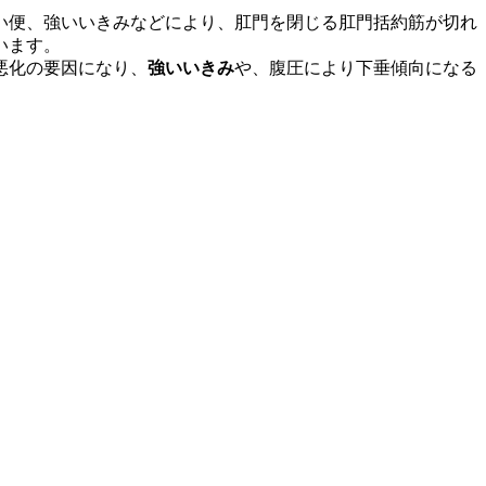
い便、強いいきみなどにより、肛門を閉じる肛門括約筋が切れ
います。
悪化の要因になり、
強いいきみ
や、腹圧により下垂傾向になる