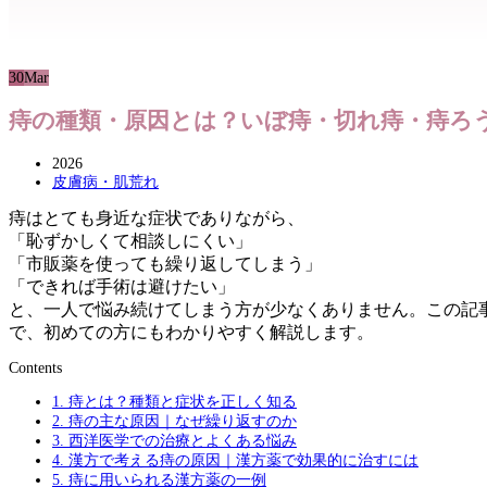
30
Mar
痔の種類・原因とは？いぼ痔・切れ痔・痔ろ
2026
皮膚病・肌荒れ
痔はとても身近な症状でありながら、
「恥ずかしくて相談しにくい」
「市販薬を使っても繰り返してしまう」
「できれば手術は避けたい」
と、一人で悩み続けてしまう方が少なくありません。この記
で、初めての方にもわかりやすく解説します。
Contents
1.
痔とは？種類と症状を正しく知る
2.
痔の主な原因｜なぜ繰り返すのか
3.
西洋医学での治療とよくある悩み
4.
漢方で考える痔の原因｜漢方薬で効果的に治すには
5.
痔に用いられる漢方薬の一例