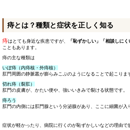
痔とは？種類と症状を正しく知る
痔
はとても身近な疾患ですが、
「恥ずかしい」「相談しにく
こともあります。
痔の主な種類は
いぼ痔（内痔核・外痔核）
肛門周囲の静脈叢が膨らみこぶのようになることで起こりま
切れ痔（裂肛）
肛門の皮膚が、かたい便や、
強いいきみで裂ける状態です。
痔ろう
肛門の内側には肛門腺という分泌腺があり、ここに細菌が入
症状が軽かったり、病院に行くのが恥ずかしいなどの理由で