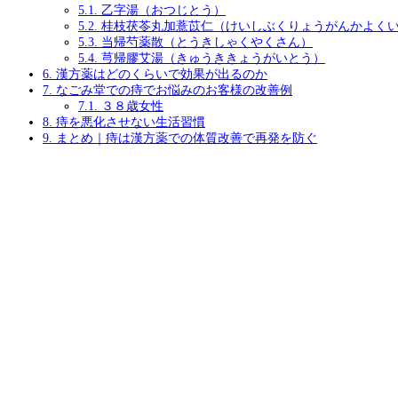
5.1.
乙字湯（おつじとう）
5.2.
桂枝茯苓丸加薏苡仁（けいしぶくりょうがんかよく
5.3.
当帰芍薬散（とうきしゃくやくさん）
5.4.
芎帰膠艾湯（きゅうききょうがいとう）
6.
漢方薬はどのくらいで効果が出るのか
7.
なごみ堂での痔でお悩みのお客様の改善例
7.1.
３８歳女性
8.
痔を悪化させない生活習慣
9.
まとめ｜痔は漢方薬での体質改善で再発を防ぐ