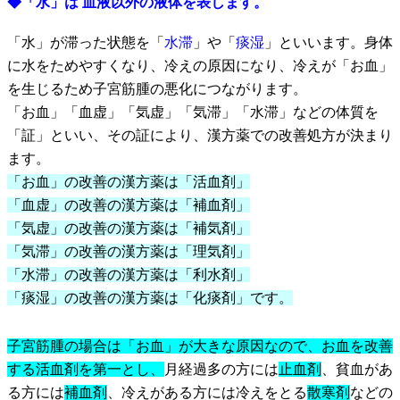
◆「水」は 血液以外の液体を表します。
「水」が滞った状態を「
水滞
」や「
痰湿
」といいます。身体
に水をためやすくなり、冷えの原因になり、冷えが「お血」
を生じるため子宮筋腫の悪化につながります。
「お血」「血虚」「気虚」「気滞」「水滞」などの体質を
「証」といい、その証により、漢方薬での改善処方が決まり
ます。
「お血」の改善の漢方薬は「活血剤」
「血虚」の改善の漢方薬は「補血剤」
「気虚」の改善の漢方薬は「補気剤」
「気滞」の改善の漢方薬は「理気剤」
「水滞」の改善の漢方薬は「利水剤」
「痰湿」の改善の漢方薬は「化痰剤」です。
子宮筋腫の場合は「お血」が大きな原因なので、お血を改善
する活血剤を第一とし、
月経過多の方には
止血剤
、貧血があ
る方には
補血剤
、冷えがある方には冷えをとる
散寒剤
などの