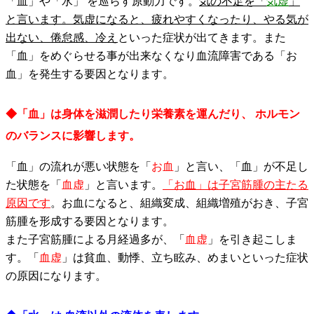
「血」や「水」 を巡らす原動力です。
気の不足を「
気虚
」
と言います。気虚になると、疲れやすくなったり、やる気が
出ない、倦怠感、冷え
といった症状が出てきます。また
「血」をめぐらせる事が出来なくなり血流障害である「お
血」を発生する要因となります。
◆「血」は身体を滋潤したり栄養素を運んだり、 ホルモン
のバランスに影響します。
「血」の流れが悪い状態を「
お血
」と言い、「血」が不足し
た状態を「
血虚
」と言います。
「お血」は子宮筋腫の主たる
原因です
。お血になると、組織変成、組織増殖がおき、子宮
筋腫を形成する要因となります。
また子宮筋腫による月経過多が、「
血虚
」を引き起こしま
す。「
血虚
」は貧血、動悸、立ち眩み、めまいといった症状
の原因になります。