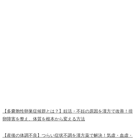
【多嚢胞性卵巣症候群とは？】妊活・不妊の原因を漢方で改善！排
卵障害を整え、体質を根本から変える方法
【産後の体調不良】つらい症状不調を漢方薬で解決！気虚・血虚・