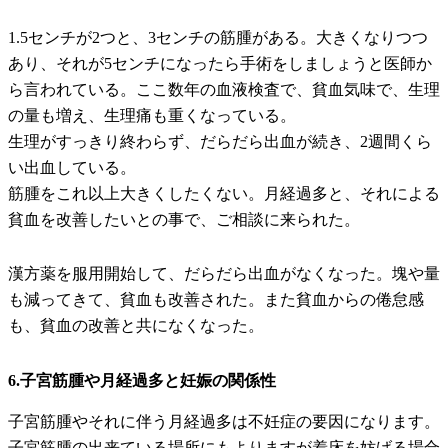
1.5センチが2つと、3センチの筋腫がある。大きくなりつつ
あり、それが5センチになったら手術をしましょうと医師か
ら言われている。ここ数年の血液検査で、貧血気味で、生理
の量も増え、生理痛も重くなっている。
生理がすっきり終わらず、だらだら出血が続き、2週間くら
い出血している。
筋腫をこれ以上大きくしたくない。月経過多と、それによる
貧血を改善したいとの事で、ご相談に来られた。
漢方薬を服用開始して、だらだら出血がなくなった。塊や量
も減ってきて、貧血も改善された。
また貧血からの倦怠感
も、貧血の改善と共になくなった。
6.子宮筋腫や月経過多と妊娠の関係性
子宮筋腫やそれに伴う月経過多は不妊症の要因になります。
子宮筋腫の出来ている場所にもよりますが着床を妨げる場合