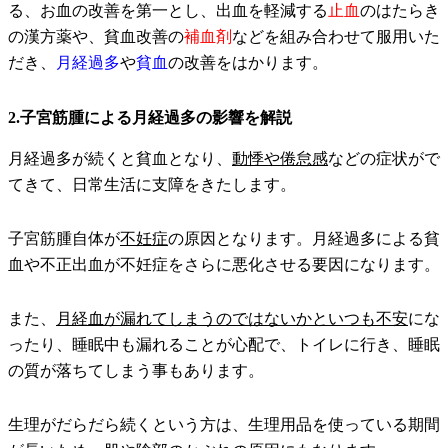
る、お血の改善を第一とし、出血を軽減する
止血
のはたらき
の漢方薬や、貧血改善の
補血剤
などを組み合わせて服用いた
だき、
月経過多
や
貧血
の改善をはかります。
2.子宮筋腫による月経過多の影響を解説
月経過多が続くと貧血となり、
動悸や倦怠感
などの症状がで
てきて、日常生活に支障をきたします。
子宮筋腫自体が
不妊症
の原因となります。月経過多による貧
血や不正出血が不妊症をさらに悪化させる要因になります。
また、
月経血が漏れてしまうのではないかといつも不安
にな
ったり、睡眠中も漏れることが心配で、トイレに行き、睡眠
の質が落ちてしまう事もあります。
生理がだらだら続くという方は、生理用品を使っている期間