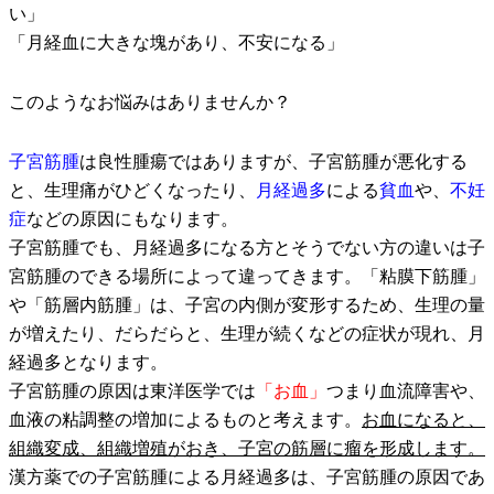
い」
「月経血に大きな塊があり、不安になる」
このようなお悩みはありませんか？
子宮筋腫
は良性腫瘍ではありますが、子宮筋腫が悪化する
と、生理痛がひどくなったり、
月経過多
による
貧血
や、
不妊
症
などの原因にもなります。
子宮筋腫でも、月経過多になる方とそうでない方の違いは子
宮筋腫のできる場所によって違ってきます。「粘膜下筋腫」
や「筋層内筋腫」は、子宮の内側が変形するため、生理の量
が増えたり、だらだらと、生理が続くなどの症状が現れ、月
経過多となります。
子宮筋腫の原因は東洋医学では
「お血」
つまり血流障害や、
血液の粘調整の増加によるものと考えます。
お血になると、
組織変成、組織増殖がおき、子宮の筋層に瘤を形成します。
漢方薬での子宮筋腫による月経過多は、子宮筋腫の原因であ