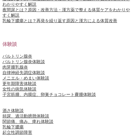
わかりやすく解説
夜間尿とは？原因・改善方法・漢方薬で整える体質ケアをわかりや
すく解説
乳輪下膿瘍とは？再発を繰り返す原因と漢方による体質改善
体験談
バルトリン腺炎
バルトリン腺炎体験談
肉芽腫乳腺炎
自律神経失調症体験談
メニエル・めまい体験談
更年期障害体験談
女性の病気体験談
子宮筋腫、内膜症、卵巣チョコレート嚢腫体験談
酒さ体験談
頻尿、過活動膀胱体験談
関節痛、痛み、痺れ体験談
乳輪下膿瘍
起立性調節障害