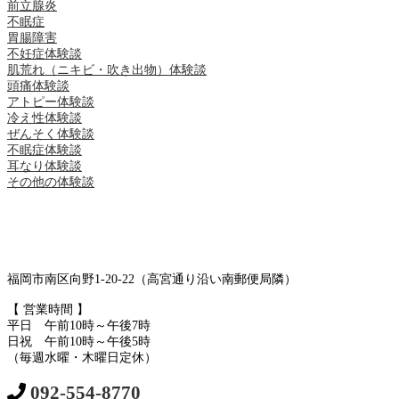
前立腺炎
不眠症
胃腸障害
不妊症体験談
肌荒れ（ニキビ・吹き出物）体験談
頭痛体験談
アトピー体験談
冷え性体験談
ぜんそく体験談
不眠症体験談
耳なり体験談
その他の体験談
福岡市南区向野1-20-22（高宮通り沿い南郵便局隣）
【 営業時間 】
平日 午前10時～午後7時
日祝 午前10時～午後5時
（毎週水曜・木曜日定休）
092-554-8770