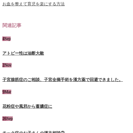
お血を整えて育児を楽にする方法
関連記事
4
Sep
アトピー性は油断大敵
2
Nov
子宮腺筋症のご相談、子宮全摘手術を漢方薬で回避できました。
9
Mar
花粉症や風邪から蓄膿症に
26
Sep