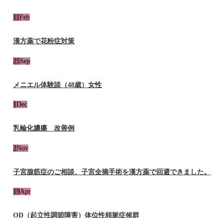
11
Feb
漢方薬で花粉症対策
25
Sep
メニエル体験談（48歳）女性
1
Dec
乳輪化膿瘍 改善例
2
Nov
子宮腺筋症のご相談、子宮全摘手術を漢方薬で回避できました。
19
Apr
OD（起立性調節障害）体位性頻脈症候群