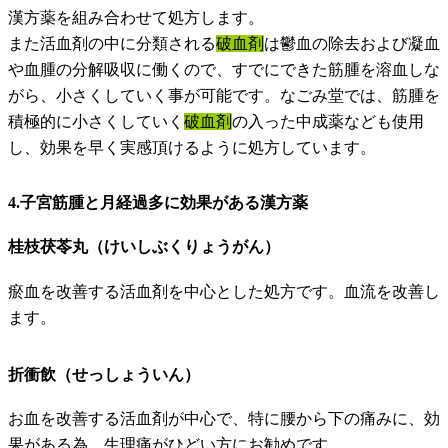
漢方薬を組み合わせて処方します。
また活血剤の中に分類される
破血剤
は鬱血の除去および凝血
や血腫の分解吸収に働くので、すでにできた筋腫を溶血しな
がら、小さくしていく事が可能です。なごみ堂では、筋腫を
積極的に小さくしていく
破血剤
の入った中成薬なども使用
し、効果を早く実感頂けるように処方しています。
4.子宮筋腫と月経過多に効果がある漢方薬
桂枝茯苓丸（けいしぶくりょうがん）
瘀血を改善する活血剤を中心とした処方です。血流を改善し
ます。
折衝飲（せっしょういん）
お血を改善する活血剤が中心で、特に腰から下の痛みに、効
果がある為、生理痛がひどい方にお勧めです。