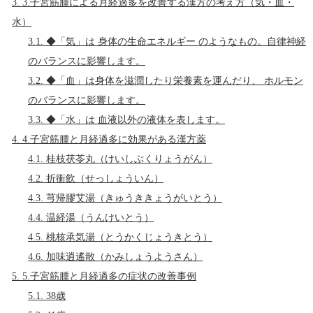
3.
3.子宮筋腫による月経過多を改善する漢方の考え方（気・血・
水）
3.1.
◆「気」は 身体の生命エネルギー のようなもの。自律神経
のバランスに影響します。
3.2.
◆「血」は身体を滋潤したり栄養素を運んだり、 ホルモン
のバランスに影響します。
3.3.
◆「水」は 血液以外の液体を表します。
4.
4.子宮筋腫と月経過多に効果がある漢方薬
4.1.
桂枝茯苓丸（けいしぶくりょうがん）
4.2.
折衝飲（せっしょういん）
4.3.
芎帰膠艾湯（きゅうききょうがいとう）
4.4.
温経湯（うんけいとう）
4.5.
桃核承気湯（とうかくじょうきとう）
4.6.
加味逍遙散（かみしょうようさん）
5.
5.子宮筋腫と月経過多の症状の改善事例
5.1.
38歳