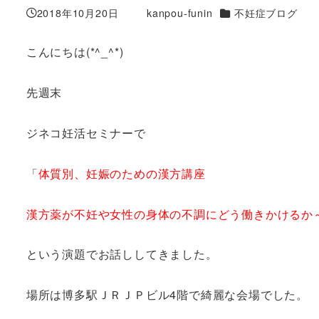
カテゴリー
2018年10月20日
kanpou-funin
不妊症ブログ
投稿日
著
者
こんにちは(*^_^*)
先週末
ジネコ妊活セミナーで
「
体質別、妊娠のための漢方講座
漢方薬が不妊や女性の身体の不調にどう働きかけるか
という演題でお話ししてきました。
場所は博多駅ＪＲＪＰビル4階で綺麗な会場でした。