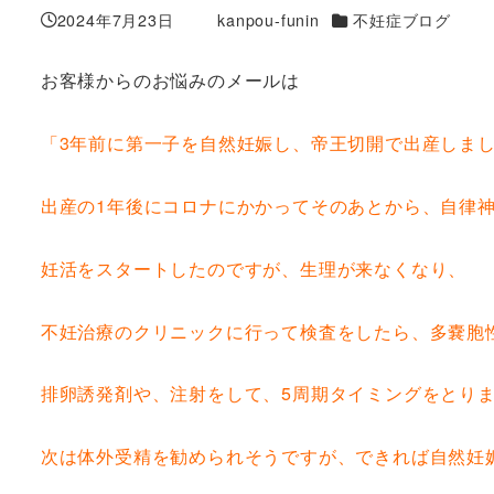
カテゴリー
2024年7月23日
kanpou-funin
不妊症ブログ
投稿日
著
者
お客様からのお悩みのメールは
「3年前に第一子を自然妊娠し、帝王切開で出産しま
出産の1年後にコロナにかかってそのあとから、自律
妊活をスタートしたのですが、生理が来なくなり、
不妊治療のクリニックに行って検査をしたら、多嚢胞
排卵誘発剤や、注射をして、5周期タイミングをとり
次は体外受精を勧められそうですが、できれば自然妊