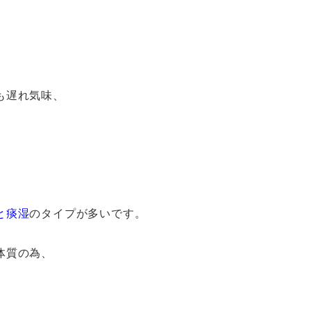
も遅れ気味、
と痰湿
のタイプが多いです。
体質の為、