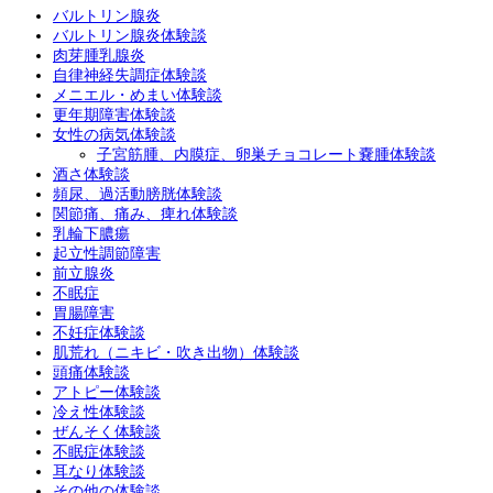
バルトリン腺炎
バルトリン腺炎体験談
肉芽腫乳腺炎
自律神経失調症体験談
メニエル・めまい体験談
更年期障害体験談
女性の病気体験談
子宮筋腫、内膜症、卵巣チョコレート嚢腫体験談
酒さ体験談
頻尿、過活動膀胱体験談
関節痛、痛み、痺れ体験談
乳輪下膿瘍
起立性調節障害
前立腺炎
不眠症
胃腸障害
不妊症体験談
肌荒れ（ニキビ・吹き出物）体験談
頭痛体験談
アトピー体験談
冷え性体験談
ぜんそく体験談
不眠症体験談
耳なり体験談
その他の体験談