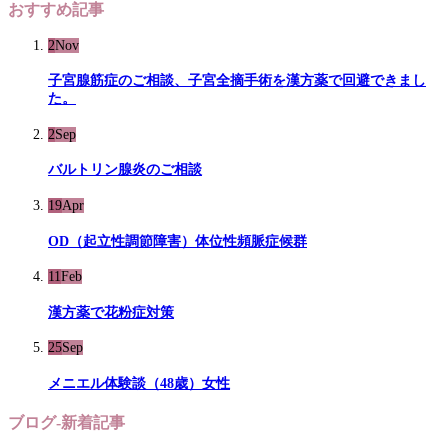
おすすめ記事
2
Nov
子宮腺筋症のご相談、子宮全摘手術を漢方薬で回避できまし
た。
2
Sep
バルトリン腺炎のご相談
19
Apr
OD（起立性調節障害）体位性頻脈症候群
11
Feb
漢方薬で花粉症対策
25
Sep
メニエル体験談（48歳）女性
ブログ-新着記事