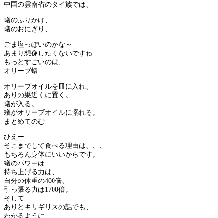
中国の雲南省のタイ族では、
蟻のふりかけ、
蟻のおにぎり、
ごま塩っぽいのかな～
あまり想像したくないですね
もっとすごいのは、
オリーブ蟻
オリーブオイルを皿に入れ、
ありの巣近くに置く。
蟻が入る。
蟻がオリーブオイルに溺れる。
まとめてのむ
ひえー
そこまでして食べる理由は、、、
もちろん身体にいいからです。
蟻のパワーは
持ち上げる力は、
自分の体重の400倍、
引っ張る力は1700倍。
そして
ありとキリギリスの話でも、
わかるように、