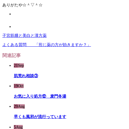
ありがたや☆＾▽＾☆
子宮筋腫と美白と漢方薬
よくある質問 「煎じ薬の方が効きますか？」
関連記事
21
Sep
肌荒れ相談③
19
Oct
お気に入り処方⑫ 麦門冬湯
29
Aug
早くも風邪が流行っています
5
Aug