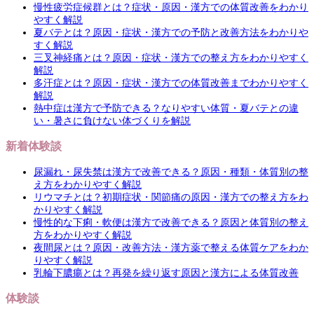
慢性疲労症候群とは？症状・原因・漢方での体質改善をわかり
やすく解説
夏バテとは？原因・症状・漢方での予防と改善方法をわかりや
すく解説
三叉神経痛とは？原因・症状・漢方での整え方をわかりやすく
解説
多汗症とは？原因・症状・漢方での体質改善までわかりやすく
解説
熱中症は漢方で予防できる？なりやすい体質・夏バテとの違
い・暑さに負けない体づくりを解説
新着体験談
尿漏れ・尿失禁は漢方で改善できる？原因・種類・体質別の整
え方をわかりやすく解説
リウマチとは？初期症状・関節痛の原因・漢方での整え方をわ
かりやすく解説
慢性的な下痢・軟便は漢方で改善できる？原因と体質別の整え
方をわかりやすく解説
夜間尿とは？原因・改善方法・漢方薬で整える体質ケアをわか
りやすく解説
乳輪下膿瘍とは？再発を繰り返す原因と漢方による体質改善
体験談