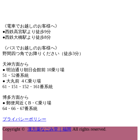
《電車でお越しのお客様へ》
●西鉄高宮駅より徒歩9分
●西鉄大橋駅より徒歩8分
《バスでお越しのお客様へ》
野間四つ角でお降りください（徒歩3分）
天神方面から
● 明治通り朝日会館前 10乗り場
51・52番系統
● 大丸前 ４C乗り場
61・151・152・161番系統
博多方面から
● 郵便局近くB・C乗り場
64・66・67番系統
プライバシーポリシー
Copyright ©
漢方薬なごみ堂｜福岡
All rights reserved.