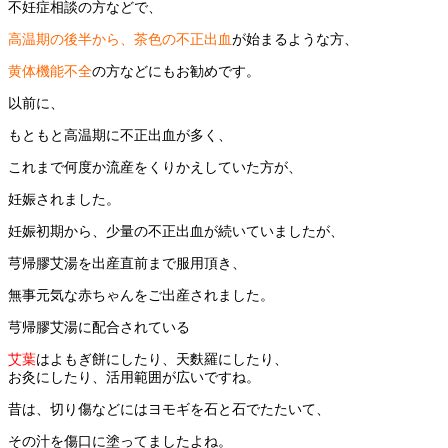
不妊症相談の方などで、
高温期の後半から、茶色の不正出血
が始まるような方、
黄体機能不全
の方などにもお勧めです。
以前に、
もともと高温期に不正出血が多く、
これまで何度か流産をくりかえしていた方が、
妊娠されました。
妊娠初期から、少量の不正出血が続いていましたが、
芎帰膠艾湯を出産直前まで服用頂き、
無事元気な赤ちゃんをご出産されました。
芎帰膠艾湯に配合されている
艾葉
はよもぎ餅にしたり、天麩羅にしたり、
お灸にしたり、活用範囲が広いですね。
昔は、切り傷などにはヨモギを石と石でたたいて、
その汁を傷口に塗ってましたよね。