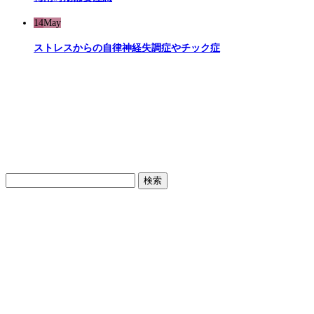
14
May
ストレスからの自律神経失調症やチック症
検
索: