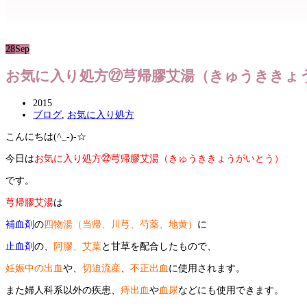
28
Sep
お気に入り処方㉒芎帰膠艾湯（きゅうききょ
2015
ブログ
,
お気に入り処方
こんにちは(^_-)-☆
今日は
お気に入り処方㉒芎帰膠艾湯（きゅうききょうがいとう）
です。
芎帰膠艾湯
は
補血剤
の
四物湯（当帰、川芎、芍薬、地黄）
に
止血剤
の、
阿膠、艾葉
と甘草を配合したもので、
妊娠中の出血
や、
切迫流産
、
不正出血
に使用されます。
また婦人科系以外の疾患、
痔出血
や
血尿
などにも使用できます。