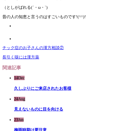
（としがばれる(´・ω・`)
昔の人の知恵と言うのはすごいものです!(^^)!
チック症のお子さんの漢方相談②
長引く咳には漢方薬
関連記事
14
Dec
久しぶりにご来店されたお客様
24
Aug
見えないものに目を向ける
23
Jun
梅雨時期は要注意