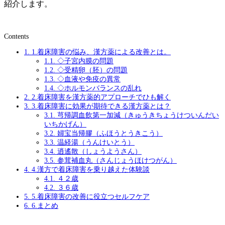
紹介します。
Contents
1.
1.着床障害の悩み、漢方薬による改善とは。
1.1.
◇子宮内膜の問題
1.2.
◇受精卵（胚）の問題
1.3.
◇血液や免疫の異常
1.4.
◇ホルモンバランスの乱れ
2.
2.着床障害を漢方薬的アプローチでひも解く
3.
3.着床障害に効果が期待できる漢方薬とは？
3.1.
芎帰調血飲第一加減（きゅうきちょうけついんだい
いちかげん）
3.2.
婦宝当帰膠（ふほうとうきこう）
3.3.
温経湯（うんけいとう）
3.4.
逍遙散（しょうようさん）
3.5.
参茸補血丸（さんじょうほけつがん）
4.
4.漢方で着床障害を乗り越えた体験談
4.1.
４２歳
4.2.
３６歳
5.
5.着床障害の改善に役立つセルフケア
6.
6.まとめ