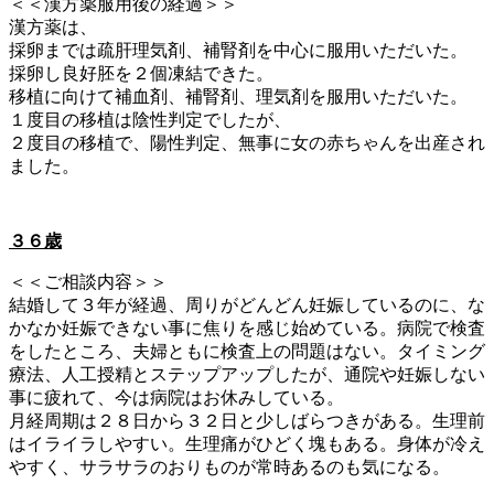
＜＜漢方薬服用後の経過＞＞
漢方薬は、
採卵までは疏肝理気剤、補腎剤を中心に服用いただいた。
採卵し良好胚を２個凍結できた。
移植に向けて補血剤、補腎剤、理気剤を服用いただいた。
１度目の移植は陰性判定でしたが、
２度目の移植で、陽性判定、無事に女の赤ちゃんを出産され
ました。
３６歳
＜＜ご相談内容＞＞
結婚して３年が経過、周りがどんどん妊娠しているのに、な
かなか妊娠できない事に焦りを感じ始めている。病院で検査
をしたところ、夫婦ともに検査上の問題はない。タイミング
療法、人工授精とステップアップしたが、通院や妊娠しない
事に疲れて、今は病院はお休みしている。
月経周期は２８日から３２日と少しばらつきがある。生理前
はイライラしやすい。生理痛がひどく塊もある。身体が冷え
やすく、サラサラのおりものが常時あるのも気になる。