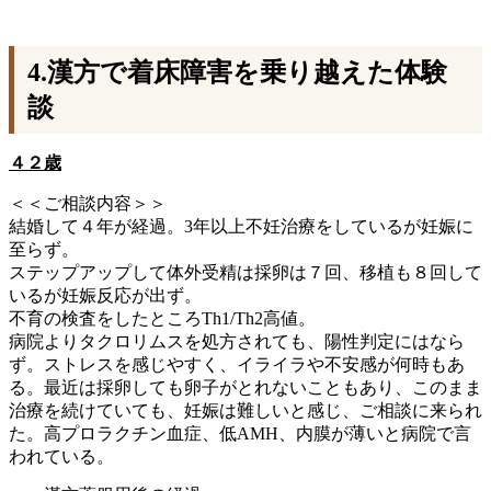
4.漢方で着床障害を乗り越えた体験
談
４２歳
＜＜ご相談内容＞＞
結婚して４年が経過。3年以上不妊治療をしているが妊娠に
至らず。
ステップアップして体外受精は採卵は７回、移植も８回して
いるが妊娠反応が出ず。
不育の検査をしたところTh1/Th2高値。
病院よりタクロリムスを処方されても、陽性判定にはなら
ず。ストレスを感じやすく、イライラや不安感が何時もあ
る。最近は採卵しても卵子がとれないこともあり、このまま
治療を続けていても、妊娠は難しいと感じ、ご相談に来られ
た。高プロラクチン血症、低AMH、内膜が薄いと病院で言
われている。