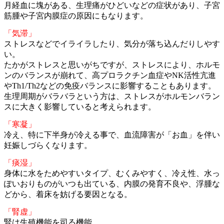
月経血に塊がある、生理痛がひどいなどの症状があり、子宮
筋腫や子宮内膜症の原因にもなります。
「気滞」
ストレスなどでイライラしたり、気分が落ち込んだりしやす
い。
たかがストレスと思いがちですが、ストレスにより、ホルモ
ンのバランスが崩れて、高プロラクチン血症やNK活性亢進
やTh1/Th2などの免疫バランスに影響することもあります。
生理周期がバラバラという方は、ストレスがホルモンバラン
スに大きく影響していると考えられます。
「寒凝」
冷え、特に下半身が冷える事で、血流障害が「お血」を伴い
妊娠しづらくなります。
「痰湿」
身体に水をためやすいタイプ、むくみやすく、冷え性、水っ
ぽいおりものがいつも出ている、
内膜の発育不良や、浮腫な
どから、着床を妨げる要因となる。
「腎虚」
腎は生殖機能を司る機能