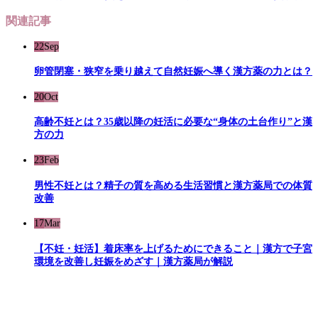
関連記事
22
Sep
卵管閉塞・狭窄を乗り越えて自然妊娠へ導く漢方薬の力とは？
20
Oct
高齢不妊とは？35歳以降の妊活に必要な“身体の土台作り”と漢
方の力
23
Feb
男性不妊とは？精子の質を高める生活習慣と漢方薬局での体質
改善
17
Mar
【不妊・妊活】着床率を上げるためにできること｜漢方で子宮
環境を改善し妊娠をめざす｜漢方薬局が解説