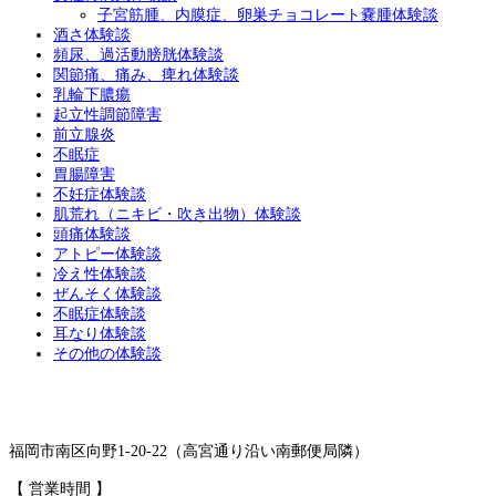
子宮筋腫、内膜症、卵巣チョコレート嚢腫体験談
酒さ体験談
頻尿、過活動膀胱体験談
関節痛、痛み、痺れ体験談
乳輪下膿瘍
起立性調節障害
前立腺炎
不眠症
胃腸障害
不妊症体験談
肌荒れ（ニキビ・吹き出物）体験談
頭痛体験談
アトピー体験談
冷え性体験談
ぜんそく体験談
不眠症体験談
耳なり体験談
その他の体験談
福岡市南区向野1-20-22（高宮通り沿い南郵便局隣）
【 営業時間 】