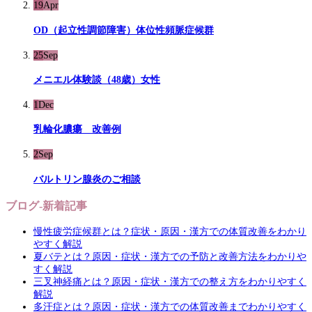
19
Apr
OD（起立性調節障害）体位性頻脈症候群
25
Sep
メニエル体験談（48歳）女性
1
Dec
乳輪化膿瘍 改善例
2
Sep
バルトリン腺炎のご相談
ブログ-新着記事
慢性疲労症候群とは？症状・原因・漢方での体質改善をわかり
やすく解説
夏バテとは？原因・症状・漢方での予防と改善方法をわかりや
すく解説
三叉神経痛とは？原因・症状・漢方での整え方をわかりやすく
解説
多汗症とは？原因・症状・漢方での体質改善までわかりやすく