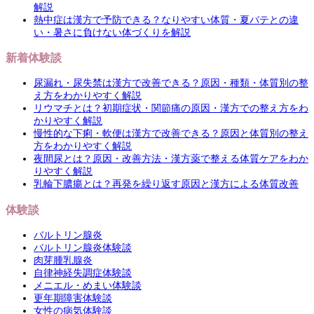
解説
熱中症は漢方で予防できる？なりやすい体質・夏バテとの違
い・暑さに負けない体づくりを解説
新着体験談
尿漏れ・尿失禁は漢方で改善できる？原因・種類・体質別の整
え方をわかりやすく解説
リウマチとは？初期症状・関節痛の原因・漢方での整え方をわ
かりやすく解説
慢性的な下痢・軟便は漢方で改善できる？原因と体質別の整え
方をわかりやすく解説
夜間尿とは？原因・改善方法・漢方薬で整える体質ケアをわか
りやすく解説
乳輪下膿瘍とは？再発を繰り返す原因と漢方による体質改善
体験談
バルトリン腺炎
バルトリン腺炎体験談
肉芽腫乳腺炎
自律神経失調症体験談
メニエル・めまい体験談
更年期障害体験談
女性の病気体験談