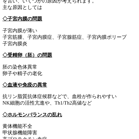
を言い、いくつかの原因が考えられます。
主な原因としては
◇子宮内膜の問題
子宮内膜が薄い
子宮筋腫、子宮内膜症、子宮腺筋症、子宮内膜ポリープ
子宮内膜炎
◇受精卵（胚）の問題
胚の染色体異常
卵子や精子の老化
◇血液や免疫の異常
抗リン脂質抗体症候群などで、血栓が作られやすい
NK細胞の活性亢進や、Th1/Th2高値など
◇ホルモンバランスの乱れ
黄体機能不全
甲状腺機能障害