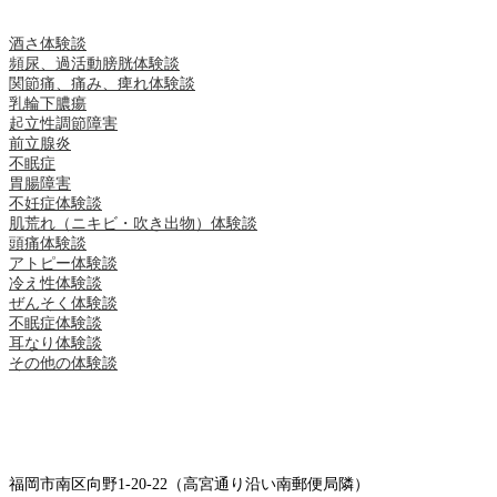
酒さ体験談
頻尿、過活動膀胱体験談
関節痛、痛み、痺れ体験談
乳輪下膿瘍
起立性調節障害
前立腺炎
不眠症
胃腸障害
不妊症体験談
肌荒れ（ニキビ・吹き出物）体験談
頭痛体験談
アトピー体験談
冷え性体験談
ぜんそく体験談
不眠症体験談
耳なり体験談
その他の体験談
福岡市南区向野1-20-22（高宮通り沿い南郵便局隣）