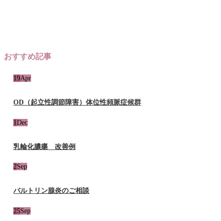
おすすめ記事
19
Apr
OD（起立性調節障害）体位性頻脈症候群
1
Dec
乳輪化膿瘍 改善例
2
Sep
バルトリン腺炎のご相談
25
Sep