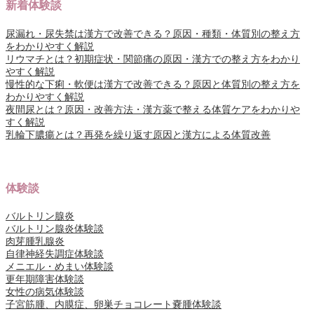
新着体験談
尿漏れ・尿失禁は漢方で改善できる？原因・種類・体質別の整え方
をわかりやすく解説
リウマチとは？初期症状・関節痛の原因・漢方での整え方をわかり
やすく解説
慢性的な下痢・軟便は漢方で改善できる？原因と体質別の整え方を
わかりやすく解説
夜間尿とは？原因・改善方法・漢方薬で整える体質ケアをわかりや
すく解説
乳輪下膿瘍とは？再発を繰り返す原因と漢方による体質改善
体験談
バルトリン腺炎
バルトリン腺炎体験談
肉芽腫乳腺炎
自律神経失調症体験談
メニエル・めまい体験談
更年期障害体験談
女性の病気体験談
子宮筋腫、内膜症、卵巣チョコレート嚢腫体験談