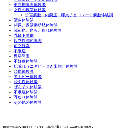
更年期障害体験談
女性の病気体験談
子宮筋腫、内膜症、卵巣チョコレート嚢腫体験談
酒さ体験談
頻尿、過活動膀胱体験談
関節痛、痛み、痺れ体験談
乳輪下膿瘍
起立性調節障害
前立腺炎
不眠症
胃腸障害
不妊症体験談
肌荒れ（ニキビ・吹き出物）体験談
頭痛体験談
アトピー体験談
冷え性体験談
ぜんそく体験談
不眠症体験談
耳なり体験談
その他の体験談
福岡市南区向野1-20-22（高宮通り沿い南郵便局隣）