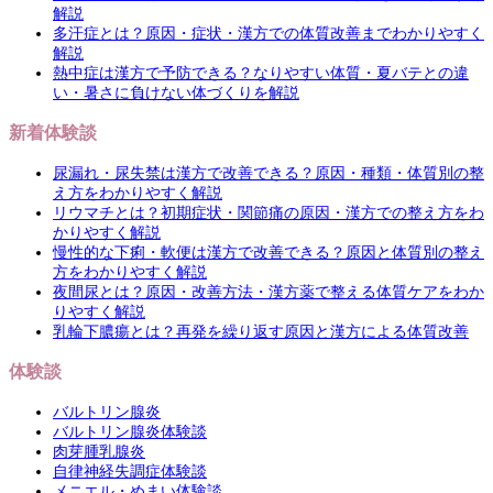
解説
多汗症とは？原因・症状・漢方での体質改善までわかりやすく
解説
熱中症は漢方で予防できる？なりやすい体質・夏バテとの違
い・暑さに負けない体づくりを解説
新着体験談
尿漏れ・尿失禁は漢方で改善できる？原因・種類・体質別の整
え方をわかりやすく解説
リウマチとは？初期症状・関節痛の原因・漢方での整え方をわ
かりやすく解説
慢性的な下痢・軟便は漢方で改善できる？原因と体質別の整え
方をわかりやすく解説
夜間尿とは？原因・改善方法・漢方薬で整える体質ケアをわか
りやすく解説
乳輪下膿瘍とは？再発を繰り返す原因と漢方による体質改善
体験談
バルトリン腺炎
バルトリン腺炎体験談
肉芽腫乳腺炎
自律神経失調症体験談
メニエル・めまい体験談