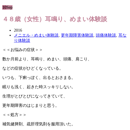
10
Sep
４８歳（女性）耳鳴り、めまい体験談
2016
メニエル・めまい体験談
,
更年期障害体験談
,
頭痛体験談
,
耳な
り体験談
＜＜お悩みの症状＞＞
数か月前より、耳鳴り、めまい、頭痛、肩こり、
などの症状がひどくなっている。
いつも、下痢っぽく、出るとおさまる。
眠りも浅く、起きた時スッキリしない。
生理がとびとびになってきていて、
更年期障害のはじまりと思う。
＜＜処方＞＞
補気健脾剤、疏肝理気剤を服用頂いた。