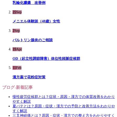
乳輪化膿瘍 改善例
25
Sep
メニエル体験談（48歳）女性
2
Sep
バルトリン腺炎のご相談
19
Apr
OD（起立性調節障害）体位性頻脈症候群
11
Feb
漢方薬で花粉症対策
ブログ-新着記事
慢性疲労症候群とは？症状・原因・漢方での体質改善をわかり
やすく解説
夏バテとは？原因・症状・漢方での予防と改善方法をわかりや
すく解説
三叉神経痛とは？原因・症状・漢方での整え方をわかりやすく