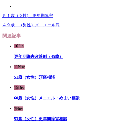
５１歳（女性) 更年期障害
４９歳 （男性）メニエール病
関連記事
16
Jun
更年期障害改善例（45歳）
11
Nov
51歳（女性）頭痛相談
15
Dec
60歳（女性）メニエル・めまい相談
7
Nov
53歳（女性）更年期障害相談