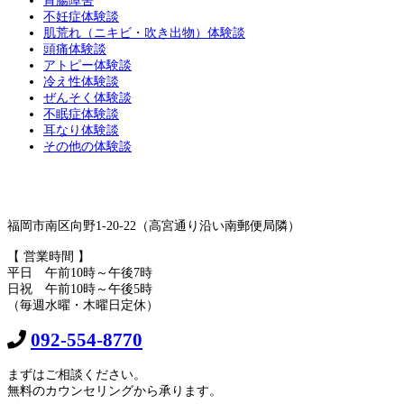
胃腸障害
不妊症体験談
肌荒れ（ニキビ・吹き出物）体験談
頭痛体験談
アトピー体験談
冷え性体験談
ぜんそく体験談
不眠症体験談
耳なり体験談
その他の体験談
福岡市南区向野1-20-22（高宮通り沿い南郵便局隣）
【 営業時間 】
平日 午前10時～午後7時
日祝 午前10時～午後5時
（毎週水曜・木曜日定休）
092-554-8770
まずはご相談ください。
無料のカウンセリングから承ります。