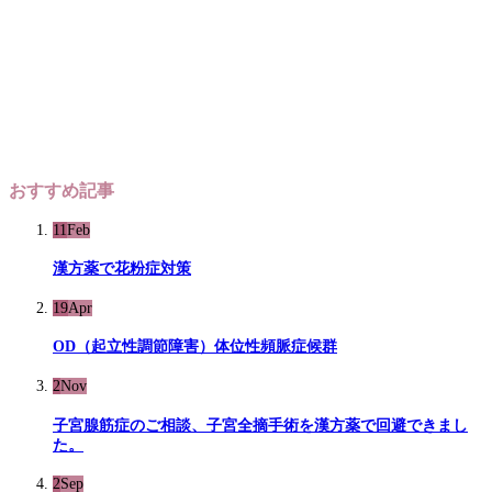
おすすめ記事
11
Feb
漢方薬で花粉症対策
19
Apr
OD（起立性調節障害）体位性頻脈症候群
2
Nov
子宮腺筋症のご相談、子宮全摘手術を漢方薬で回避できまし
た。
2
Sep