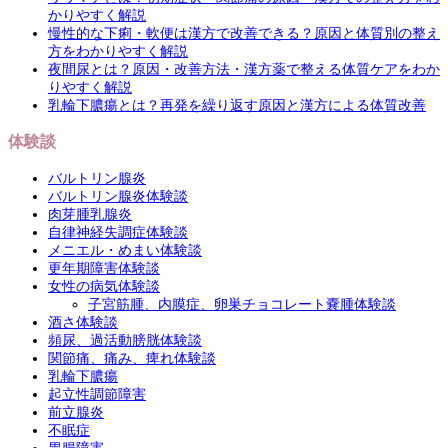
かりやすく解説
慢性的な下痢・軟便は漢方で改善できる？原因と体質別の整え
方をわかりやすく解説
夜間尿とは？原因・改善方法・漢方薬で整える体質ケアをわか
りやすく解説
乳輪下膿瘍とは？再発を繰り返す原因と漢方による体質改善
体験談
バルトリン腺炎
バルトリン腺炎体験談
肉芽腫乳腺炎
自律神経失調症体験談
メニエル・めまい体験談
更年期障害体験談
女性の病気体験談
子宮筋腫、内膜症、卵巣チョコレート嚢腫体験談
酒さ体験談
頻尿、過活動膀胱体験談
関節痛、痛み、痺れ体験談
乳輪下膿瘍
起立性調節障害
前立腺炎
不眠症