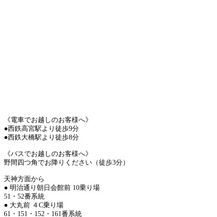
《電車でお越しのお客様へ》
●西鉄高宮駅より徒歩9分
●西鉄大橋駅より徒歩8分
《バスでお越しのお客様へ》
野間四つ角でお降りください（徒歩3分）
天神方面から
● 明治通り朝日会館前 10乗り場
51・52番系統
● 大丸前 ４C乗り場
61・151・152・161番系統