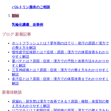
バルトリン腺炎のご相談
1
Dec
乳輪化膿瘍 改善例
ブログ-新着記事
ホットフラッシュとは？更年期のほてり・発汗の原因と漢方で
の整え方を解説
慢性疲労症候群とは？症状・原因・漢方での体質改善をわかり
やすく解説
夏バテとは？原因・症状・漢方での予防と改善方法をわかりや
すく解説
三叉神経痛とは？原因・症状・漢方での整え方をわかりやすく
解説
多汗症とは？原因・症状・漢方での体質改善までわかりやすく
解説
新着体験談
尿漏れ・尿失禁は漢方で改善できる？原因・種類・体質別の整
え方をわかりやすく解説
リウマチとは？初期症状・関節痛の原因・漢方での整え方をわ