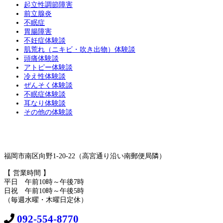
起立性調節障害
前立腺炎
不眠症
胃腸障害
不妊症体験談
肌荒れ（ニキビ・吹き出物）体験談
頭痛体験談
アトピー体験談
冷え性体験談
ぜんそく体験談
不眠症体験談
耳なり体験談
その他の体験談
福岡市南区向野1-20-22（高宮通り沿い南郵便局隣）
【 営業時間 】
平日 午前10時～午後7時
日祝 午前10時～午後5時
（毎週水曜・木曜日定休）
092-554-8770