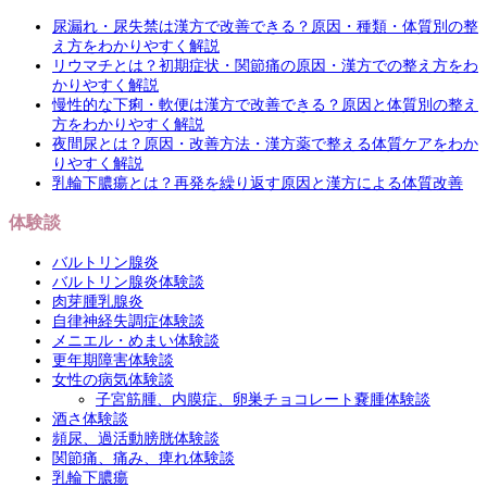
尿漏れ・尿失禁は漢方で改善できる？原因・種類・体質別の整
え方をわかりやすく解説
リウマチとは？初期症状・関節痛の原因・漢方での整え方をわ
かりやすく解説
慢性的な下痢・軟便は漢方で改善できる？原因と体質別の整え
方をわかりやすく解説
夜間尿とは？原因・改善方法・漢方薬で整える体質ケアをわか
りやすく解説
乳輪下膿瘍とは？再発を繰り返す原因と漢方による体質改善
体験談
バルトリン腺炎
バルトリン腺炎体験談
肉芽腫乳腺炎
自律神経失調症体験談
メニエル・めまい体験談
更年期障害体験談
女性の病気体験談
子宮筋腫、内膜症、卵巣チョコレート嚢腫体験談
酒さ体験談
頻尿、過活動膀胱体験談
関節痛、痛み、痺れ体験談
乳輪下膿瘍