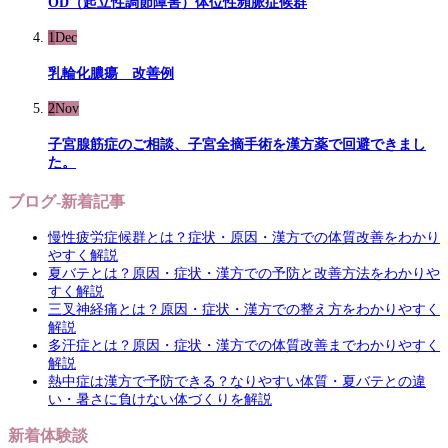
OD（起立性調節障害）体位性頻脈症候群
1
Dec
乳輪化膿瘍 改善例
2
Nov
子宮腺筋症のご相談、子宮全摘手術を漢方薬で回避できまし
た。
ブログ-新着記事
慢性疲労症候群とは？症状・原因・漢方での体質改善をわかり
やすく解説
夏バテとは？原因・症状・漢方での予防と改善方法をわかりや
すく解説
三叉神経痛とは？原因・症状・漢方での整え方をわかりやすく
解説
多汗症とは？原因・症状・漢方での体質改善までわかりやすく
解説
熱中症は漢方で予防できる？なりやすい体質・夏バテとの違
い・暑さに負けない体づくりを解説
新着体験談