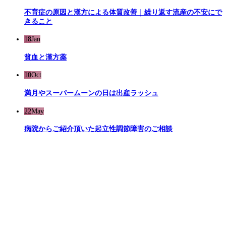
不育症の原因と漢方による体質改善｜繰り返す流産の不安にで
きること
18
Jan
貧血と漢方薬
10
Oct
満月やスーパームーンの日は出産ラッシュ
22
May
病院からご紹介頂いた起立性調節障害のご相談