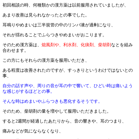
初回相談の時、何種類かの漢方薬は以前服用されていましたが、
あまり改善は見られなかったとの事でした。
耳鳴りやめまいは三半規管の中のリンパ液が過剰になり、
それが揺れることでふらつきやめまいがおこります。
そのため漢方薬は、
熄風剤や、利水剤、化痰剤、柴胡剤
なとを組み
合わせます。
この方にもそれらの漢方薬を服用いただき、
ある程度は改善されたのですが、すっきりというわけではないとの
事、
自分の話す声や、周りの音が耳の中で響いて、ひどい時は痛いよう
な感じがするほどとの事。
そんな時はめまいやふらつきも悪化するそうです。
そのため、柴胡剤の量を増やして服用いただきました。
すると2週間が経過したあたりから、音の響きや、耳のつまり、
痛みなどが気にならなくなり、