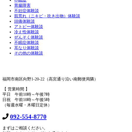
不眠症
胃腸障害
不妊症体験談
肌荒れ（ニキビ・吹き出物）体験談
頭痛体験談
アトピー体験談
冷え性体験談
ぜんそく体験談
不眠症体験談
耳なり体験談
その他の体験談
福岡市南区向野1-20-22（高宮通り沿い南郵便局隣）
【 営業時間 】
平日 午前10時～午後7時
日祝 午前10時～午後5時
（毎週水曜・木曜日定休）
092-554-8770
まずはご相談ください。