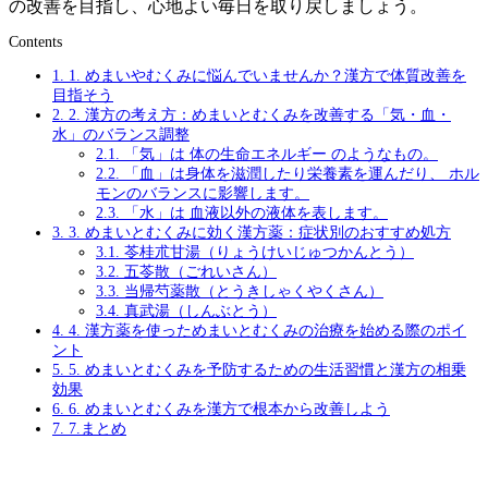
の改善を目指し、心地よい毎日を取り戻しましょう。
Contents
1.
1. めまいやむくみに悩んでいませんか？漢方で体質改善を
目指そう
2.
2. 漢方の考え方：めまいとむくみを改善する「気・血・
水」のバランス調整
2.1.
「気」は 体の生命エネルギー のようなもの。
2.2.
「血」は身体を滋潤したり栄養素を運んだり、 ホル
モンのバランスに影響します。
2.3.
「水」は 血液以外の液体を表します。
3.
3. めまいとむくみに効く漢方薬：症状別のおすすめ処方
3.1.
苓桂朮甘湯（りょうけいじゅつかんとう）
3.2.
五苓散（ごれいさん）
3.3.
当帰芍薬散（とうきしゃくやくさん）
3.4.
真武湯（しんぶとう）
4.
4. 漢方薬を使っためまいとむくみの治療を始める際のポイ
ント
5.
5. めまいとむくみを予防するための生活習慣と漢方の相乗
効果
6.
6. めまいとむくみを漢方で根本から改善しよう
7.
7.まとめ