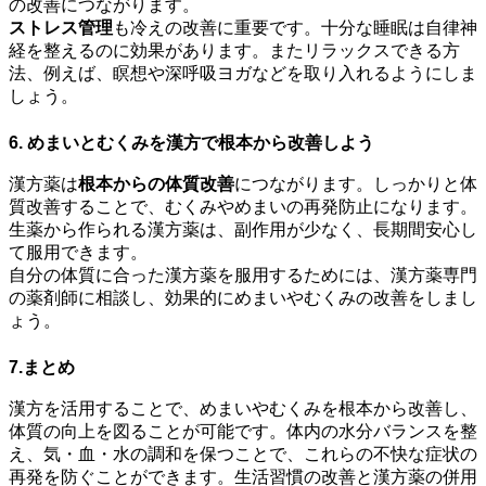
の改善につながります。
ストレス管理
も冷えの改善に重要です。十分な睡眠は自律神
経を整えるのに効果があります。またリラックスできる方
法、例えば、瞑想や深呼吸ヨガなどを取り入れるようにしま
しょう。
6. めまいとむくみを漢方で根本から改善しよう
漢方薬は
根本からの体質改善
につながります。しっかりと体
質改善することで、むくみやめまいの再発防止になります。
生薬から作られる漢方薬は、副作用が少なく、長期間安心し
て服用できます。
自分の体質に合った漢方薬を服用するためには、漢方薬専門
の薬剤師に相談し、効果的にめまいやむくみの改善をしまし
ょう。
7.まとめ
漢方を活用することで、めまいやむくみを根本から改善し、
体質の向上を図ることが可能です。体内の水分バランスを整
え、気・血・水の調和を保つことで、これらの不快な症状の
再発を防ぐことができます。生活習慣の改善と漢方薬の併用