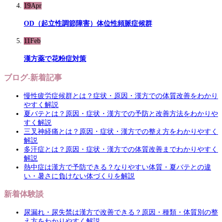
19
Apr
OD（起立性調節障害）体位性頻脈症候群
11
Feb
漢方薬で花粉症対策
ブログ-新着記事
慢性疲労症候群とは？症状・原因・漢方での体質改善をわかり
やすく解説
夏バテとは？原因・症状・漢方での予防と改善方法をわかりや
すく解説
三叉神経痛とは？原因・症状・漢方での整え方をわかりやすく
解説
多汗症とは？原因・症状・漢方での体質改善までわかりやすく
解説
熱中症は漢方で予防できる？なりやすい体質・夏バテとの違
い・暑さに負けない体づくりを解説
新着体験談
尿漏れ・尿失禁は漢方で改善できる？原因・種類・体質別の整
え方をわかりやすく解説