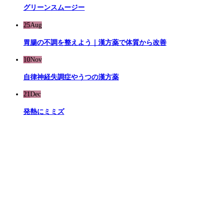
グリーンスムージー
25
Aug
胃腸の不調を整えよう｜漢方薬で体質から改善
10
Nov
自律神経失調症やうつの漢方薬
21
Dec
発熱にミミズ