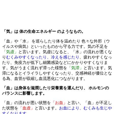
「気」は 体の生命エネルギー のようなもの。
「血」や「水」 を巡らしたり体を温めたり 色々な外邪（ウ
イルスや病気）といったものから守る力です。気の不足を
「気虚」
と言います。気虚になると、「水」の流れが悪くな
り
むくみやすくなったり、冷えを感じたり
、疲れやすくなっ
たり、免疫力が低下し細菌感染などにかかりやすくなりま
す。気がうまく流れず滞った様態を
「気滞」
と言います。気
滞になるとイライラしやすくなったり、交感神経が優位とな
る為、血管が収縮し血流悪化につながります。
「血」は身体を滋潤したり栄養素を運んだり、 ホルモンの
バランスに影響します。
「血」の流れが悪い状態を
「お血」
と言い、「血」が不足し
た状態を
「血虚」
と言います。
お血により、むくみも生じや
すくなります。