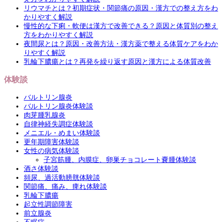
リウマチとは？初期症状・関節痛の原因・漢方での整え方をわ
かりやすく解説
慢性的な下痢・軟便は漢方で改善できる？原因と体質別の整え
方をわかりやすく解説
夜間尿とは？原因・改善方法・漢方薬で整える体質ケアをわか
りやすく解説
乳輪下膿瘍とは？再発を繰り返す原因と漢方による体質改善
体験談
バルトリン腺炎
バルトリン腺炎体験談
肉芽腫乳腺炎
自律神経失調症体験談
メニエル・めまい体験談
更年期障害体験談
女性の病気体験談
子宮筋腫、内膜症、卵巣チョコレート嚢腫体験談
酒さ体験談
頻尿、過活動膀胱体験談
関節痛、痛み、痺れ体験談
乳輪下膿瘍
起立性調節障害
前立腺炎