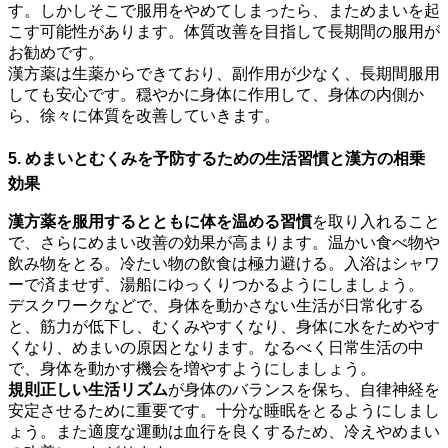
す。しかしそこで服用をやめてしまったら、まためまいを起
こす可能性があります。体質改善を目指して長期間の服用が
お勧めです。
漢方薬は生薬からできており、副作用が少なく、長期間服用
しても安心です。穏やかに身体に作用して、身体の内側か
ら、徐々に体質を改善していきます。
5. めまいとむくみを予防するための生活習慣と漢方の相乗
効果
漢方薬を服用するとともに体を温める習慣
を取り入れること
で、さらにめまい改善の効果が高まります。温かい食べ物や
飲み物をとる。冷たい物の飲食は極力避ける。入浴はシャワ
ーで済ませず、湯船にゆっくりつかるようにしましょう。
デスクワークなどで、身体を動かさない生活が日常化する
と、筋力が低下し、むくみやすくなり、身体に水をためやす
くなり、めまいの原因となります。なるべく日常生活の中
で、身体を動かす機会を増やすようにしましょう。
規則正しい生活リズム
が身体のバランスを保ち、自律神経を
安定させるために重要です。十分な睡眠をとるようにしまし
ょう。また適度な運動は血行を良くするため、冷えやめまい