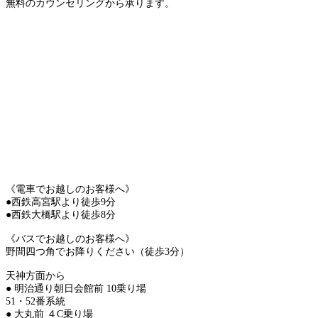
無料のカウンセリングから承ります。
《電車でお越しのお客様へ》
●西鉄高宮駅より徒歩9分
●西鉄大橋駅より徒歩8分
《バスでお越しのお客様へ》
野間四つ角でお降りください（徒歩3分）
天神方面から
● 明治通り朝日会館前 10乗り場
51・52番系統
● 大丸前 ４C乗り場