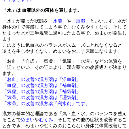
「水」は 血液以外の液体を表します。
「水」が滞った状態を
「水滞」
や
「痰湿」
といいます。水が
身体の中で停滞してしまう事で、むくみやすくなり、そして
たまった水が三半規管に過剰にたまる事で、めまいが発生し
ます。
このように気血水のバランスがスムーズにとれなくなると、
冷えを生じやすくなり、めまいをおこす原因になります。
「お血」「血虚」「気虚」「気滞」「水滞」などの体質を
「証」といい、その証により、漢方薬での改善処方が決まり
ます。
「お血」の改善の漢方薬は「活血剤」
「血虚」の改善の漢方薬は「補血剤」
「気虚」の改善の漢方薬は「補気剤」
「気滞」の改善の漢方薬は「理気剤」
「水滞」の改善の漢方薬「利水剤」です。
漢方の基本的な理論である「気・血・水」のバランスを整え
ることで
めまい
や
むくみ
、そしてその他の症状を改善するこ
とができ、めまいやむくみのおこらない身体に体質改善して