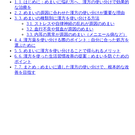
1.
1. はじめに：めまいに悩む方へ、漢方の使い分けで効果的
な治療を
2.
2. めまいの原因に合わせた漢方の使い分けが重要な理由
3.
3. めまいの種類別に漢方を使い分ける方法
3.1.
ストレスや自律神経の乱れが原因のめまい
3.2.
血行不良や貧血が原因のめまい
3.3.
内耳の異常が原因のめまい（メニエール病など）
4.
4. 漢方薬を使い分ける際のポイント：自分に合った処方を
選ぶために
5.
5. めまいに漢方を使い分けることで得られるメリット
6.
6. 漢方を使った生活習慣改善の提案：めまいを防ぐための
ポイント
7.
7. まとめ：めまいに適した漢方の使い分けで、根本的な改
善を目指す