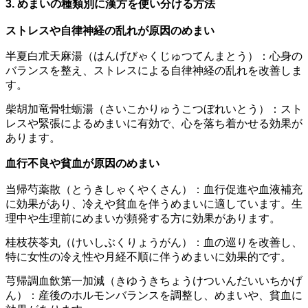
3. めまいの種類別に漢方を使い分ける方法
ストレスや自律神経の乱れが原因のめまい
半夏白朮天麻湯（はんげびゃくじゅつてんまとう）：
心身の
バランスを整え、ストレスによる自律神経の乱れを改善しま
す。
柴胡加竜骨牡蛎湯（さいこかりゅうこつぼれいとう）：
スト
レスや緊張によるめまいに有効で、心を落ち着かせる効果が
あります。
血行不良や貧血が原因のめまい
当帰芍薬散（とうきしゃくやくさん）：血行促進や血液補充
に効果があり、冷えや貧血を伴うめまいに適しています。生
理中や生理前にめまいが頻発する方に効果があります。
桂枝茯苓丸（けいしぶくりょうがん）：血の巡りを改善し、
特に女性の冷え性や月経不順に伴うめまいに効果的です。
芎帰調血飲第一加減（きゆうきちょうけついんだいいちかげ
ん）：産後のホルモンバランスを調整し、めまいや、貧血に