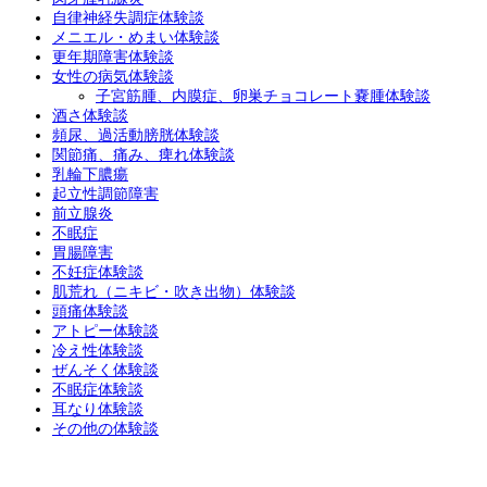
自律神経失調症体験談
メニエル・めまい体験談
更年期障害体験談
女性の病気体験談
子宮筋腫、内膜症、卵巣チョコレート嚢腫体験談
酒さ体験談
頻尿、過活動膀胱体験談
関節痛、痛み、痺れ体験談
乳輪下膿瘍
起立性調節障害
前立腺炎
不眠症
胃腸障害
不妊症体験談
肌荒れ（ニキビ・吹き出物）体験談
頭痛体験談
アトピー体験談
冷え性体験談
ぜんそく体験談
不眠症体験談
耳なり体験談
その他の体験談