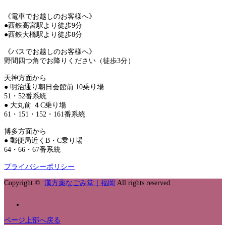
《電車でお越しのお客様へ》
●西鉄高宮駅より徒歩9分
●西鉄大橋駅より徒歩8分
《バスでお越しのお客様へ》
野間四つ角でお降りください（徒歩3分）
天神方面から
● 明治通り朝日会館前 10乗り場
51・52番系統
● 大丸前 ４C乗り場
61・151・152・161番系統
博多方面から
● 郵便局近くB・C乗り場
64・66・67番系統
プライバシーポリシー
Copyright ©
漢方薬なごみ堂｜福岡
All rights reserved.
ページ上部へ戻る