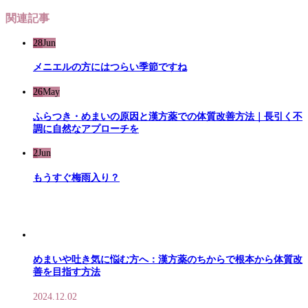
関連記事
28
Jun
メニエルの方にはつらい季節ですね
26
May
ふらつき・めまいの原因と漢方薬での体質改善方法｜長引く不
調に自然なアプローチを
2
Jun
もうすぐ梅雨入り？
めまいや吐き気に悩む方へ：漢方薬のちからで根本から体質改
善を目指す方法
2024.12.02