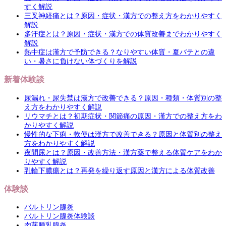
すく解説
三叉神経痛とは？原因・症状・漢方での整え方をわかりやすく
解説
多汗症とは？原因・症状・漢方での体質改善までわかりやすく
解説
熱中症は漢方で予防できる？なりやすい体質・夏バテとの違
い・暑さに負けない体づくりを解説
新着体験談
尿漏れ・尿失禁は漢方で改善できる？原因・種類・体質別の整
え方をわかりやすく解説
リウマチとは？初期症状・関節痛の原因・漢方での整え方をわ
かりやすく解説
慢性的な下痢・軟便は漢方で改善できる？原因と体質別の整え
方をわかりやすく解説
夜間尿とは？原因・改善方法・漢方薬で整える体質ケアをわか
りやすく解説
乳輪下膿瘍とは？再発を繰り返す原因と漢方による体質改善
体験談
バルトリン腺炎
バルトリン腺炎体験談
肉芽腫乳腺炎