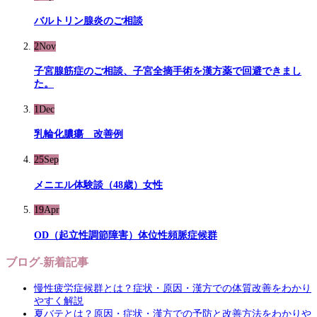
バルトリン腺炎のご相談
2
Nov
子宮腺筋症のご相談、子宮全摘手術を漢方薬で回避できまし
た。
1
Dec
乳輪化膿瘍 改善例
25
Sep
メニエル体験談（48歳）女性
19
Apr
OD（起立性調節障害）体位性頻脈症候群
ブログ-新着記事
慢性疲労症候群とは？症状・原因・漢方での体質改善をわかり
やすく解説
夏バテとは？原因・症状・漢方での予防と改善方法をわかりや