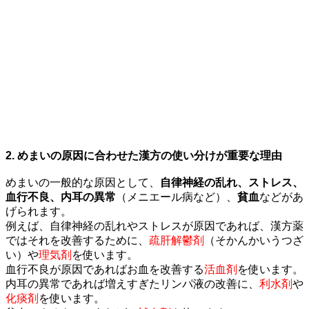
2. めまいの原因に合わせた漢方の使い分けが重要な理由
めまいの一般的な原因として、
自律神経の乱れ、ストレス、
血行不良、内耳の異常
（メニエール病など）、
貧血
などがあ
げられます。
例えば、
自律神経の乱れやストレスが原因であれば、漢方薬
ではそれを改善するために、
疏肝解鬱剤
（そかんかいうつざ
い）
や
理気剤
を使います。
血行不良が原因であればお血を改善する
活血剤
を使います。
内耳の異常であれば増えすぎたリンパ液の改善に、
利水剤
や
化痰剤
を使います。