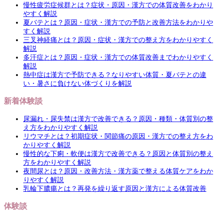
慢性疲労症候群とは？症状・原因・漢方での体質改善をわかり
やすく解説
夏バテとは？原因・症状・漢方での予防と改善方法をわかりや
すく解説
三叉神経痛とは？原因・症状・漢方での整え方をわかりやすく
解説
多汗症とは？原因・症状・漢方での体質改善までわかりやすく
解説
熱中症は漢方で予防できる？なりやすい体質・夏バテとの違
い・暑さに負けない体づくりを解説
新着体験談
尿漏れ・尿失禁は漢方で改善できる？原因・種類・体質別の整
え方をわかりやすく解説
リウマチとは？初期症状・関節痛の原因・漢方での整え方をわ
かりやすく解説
慢性的な下痢・軟便は漢方で改善できる？原因と体質別の整え
方をわかりやすく解説
夜間尿とは？原因・改善方法・漢方薬で整える体質ケアをわか
りやすく解説
乳輪下膿瘍とは？再発を繰り返す原因と漢方による体質改善
体験談