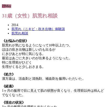
23
May
31歳（女性）肌荒れ相談
2014
肌荒れ（ニキビ・吹き出物）体験談
肌荒れ相談
《お悩みの症状》
肌荒れが気になるようになって10年以上たつ。
ほほの吹き出物は新しいのも出るが
にきびあとが特に気になる。
最近はあごに大きいのが出来るようになった。
特に生理前がひどく
生理がくると少しおさまる。
《処方》
漢方薬は、活血剤と清熱剤、補血剤を服用いただいた。
《経過》
1ヶ月の服用で目に見えて肌の状態が良くなり、生理前以外は殆んど
でなくなった。
《現在の状況》
3ヶ月の服用で生理前も出なくなった。