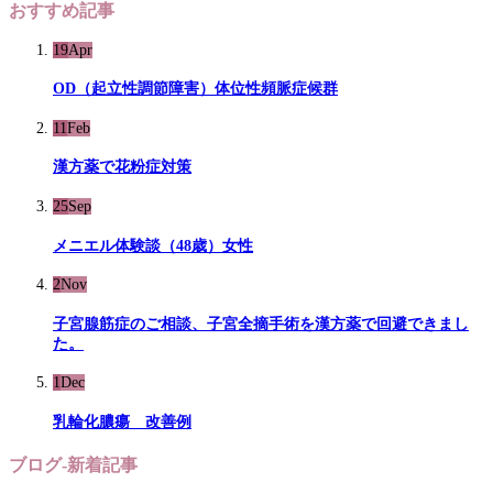
おすすめ記事
19
Apr
OD（起立性調節障害）体位性頻脈症候群
11
Feb
漢方薬で花粉症対策
25
Sep
メニエル体験談（48歳）女性
2
Nov
子宮腺筋症のご相談、子宮全摘手術を漢方薬で回避できまし
た。
1
Dec
乳輪化膿瘍 改善例
ブログ-新着記事