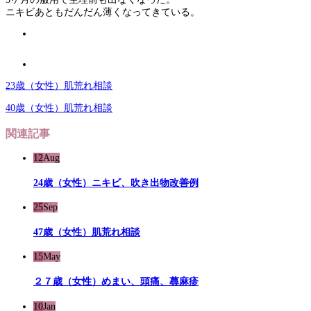
ニキビあともだんだん薄くなってきている。
23歳（女性）肌荒れ相談
40歳（女性）肌荒れ相談
関連記事
12
Aug
24歳（女性）ニキビ、吹き出物改善例
25
Sep
47歳（女性）肌荒れ相談
15
May
２７歳（女性）めまい、頭痛、蕁麻疹
10
Jan