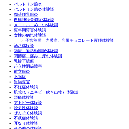
バルトリン腺炎
バルトリン腺炎体験談
肉芽腫乳腺炎
自律神経失調症体験談
メニエル・めまい体験談
更年期障害体験談
女性の病気体験談
子宮筋腫、内膜症、卵巣チョコレート嚢腫体験談
酒さ体験談
頻尿、過活動膀胱体験談
関節痛、痛み、痺れ体験談
乳輪下膿瘍
起立性調節障害
前立腺炎
不眠症
胃腸障害
不妊症体験談
肌荒れ（ニキビ・吹き出物）体験談
頭痛体験談
アトピー体験談
冷え性体験談
ぜんそく体験談
不眠症体験談
耳なり体験談
その他の体験談