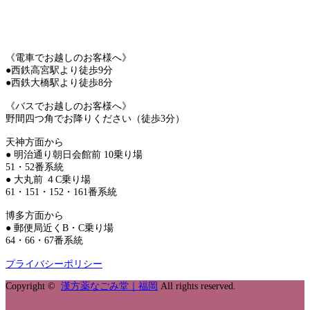
《電車でお越しのお客様へ》
●西鉄高宮駅より徒歩9分
●西鉄大橋駅より徒歩8分
《バスでお越しのお客様へ》
野間四つ角でお降りください（徒歩3分）
天神方面から
● 明治通り朝日会館前 10乗り場
51・52番系統
● 大丸前 ４C乗り場
61・151・152・161番系統
博多方面から
● 郵便局近くB・C乗り場
64・66・67番系統
プライバシーポリシー
Copyright ©
漢方薬なごみ堂｜福岡
All rights reserved.