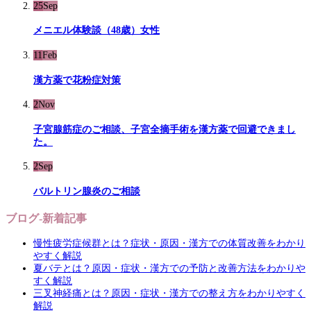
25
Sep
メニエル体験談（48歳）女性
11
Feb
漢方薬で花粉症対策
2
Nov
子宮腺筋症のご相談、子宮全摘手術を漢方薬で回避できまし
た。
2
Sep
バルトリン腺炎のご相談
ブログ-新着記事
慢性疲労症候群とは？症状・原因・漢方での体質改善をわかり
やすく解説
夏バテとは？原因・症状・漢方での予防と改善方法をわかりや
すく解説
三叉神経痛とは？原因・症状・漢方での整え方をわかりやすく
解説