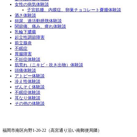
女性の病気体験談
子宮筋腫、内膜症、卵巣チョコレート嚢腫体験談
酒さ体験談
頻尿、過活動膀胱体験談
関節痛、痛み、痺れ体験談
乳輪下膿瘍
起立性調節障害
前立腺炎
不眠症
胃腸障害
不妊症体験談
肌荒れ（ニキビ・吹き出物）体験談
頭痛体験談
アトピー体験談
冷え性体験談
ぜんそく体験談
不眠症体験談
耳なり体験談
その他の体験談
福岡市南区向野1-20-22（高宮通り沿い南郵便局隣）