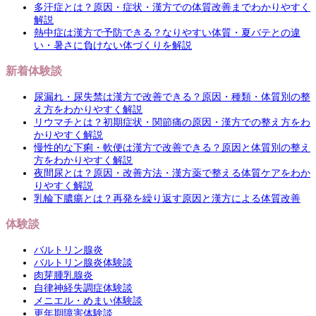
多汗症とは？原因・症状・漢方での体質改善までわかりやすく
解説
熱中症は漢方で予防できる？なりやすい体質・夏バテとの違
い・暑さに負けない体づくりを解説
新着体験談
尿漏れ・尿失禁は漢方で改善できる？原因・種類・体質別の整
え方をわかりやすく解説
リウマチとは？初期症状・関節痛の原因・漢方での整え方をわ
かりやすく解説
慢性的な下痢・軟便は漢方で改善できる？原因と体質別の整え
方をわかりやすく解説
夜間尿とは？原因・改善方法・漢方薬で整える体質ケアをわか
りやすく解説
乳輪下膿瘍とは？再発を繰り返す原因と漢方による体質改善
体験談
バルトリン腺炎
バルトリン腺炎体験談
肉芽腫乳腺炎
自律神経失調症体験談
メニエル・めまい体験談
更年期障害体験談