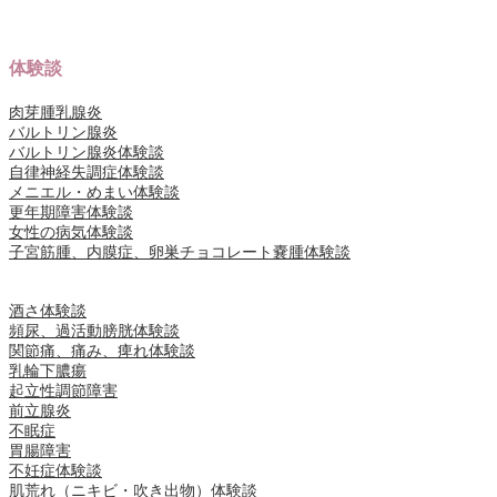
体験談
肉芽腫乳腺炎
バルトリン腺炎
バルトリン腺炎体験談
自律神経失調症体験談
メニエル・めまい体験談
更年期障害体験談
女性の病気体験談
子宮筋腫、内膜症、卵巣チョコレート嚢腫体験談
酒さ体験談
頻尿、過活動膀胱体験談
関節痛、痛み、痺れ体験談
乳輪下膿瘍
起立性調節障害
前立腺炎
不眠症
胃腸障害
不妊症体験談
肌荒れ（ニキビ・吹き出物）体験談