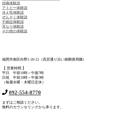
頭痛体験談
アトピー体験談
冷え性体験談
ぜんそく体験談
不眠症体験談
耳なり体験談
その他の体験談
福岡市南区向野1-20-22（高宮通り沿い南郵便局隣）
【 営業時間 】
平日 午前10時～午後7時
日祝 午前10時～午後5時
（毎週水曜・木曜日定休）
092-554-8770
まずはご相談ください。
無料のカウンセリングから承ります。