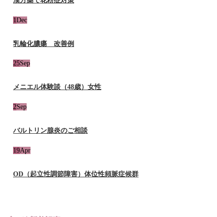
漢方薬で花粉症対策
1
Dec
乳輪化膿瘍 改善例
25
Sep
メニエル体験談（48歳）女性
2
Sep
バルトリン腺炎のご相談
19
Apr
OD（起立性調節障害）体位性頻脈症候群