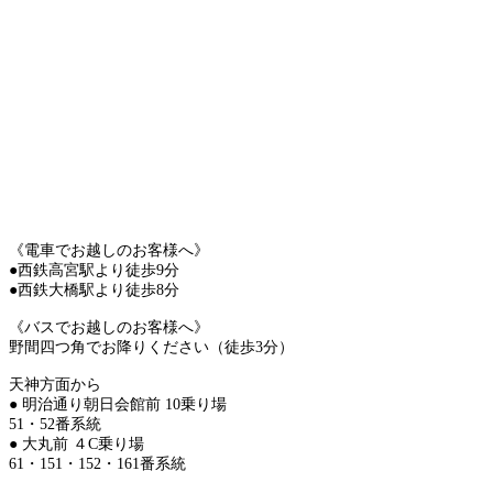
《電車でお越しのお客様へ》
●西鉄高宮駅より徒歩9分
●西鉄大橋駅より徒歩8分
《バスでお越しのお客様へ》
野間四つ角でお降りください（徒歩3分）
天神方面から
● 明治通り朝日会館前 10乗り場
51・52番系統
● 大丸前 ４C乗り場
61・151・152・161番系統