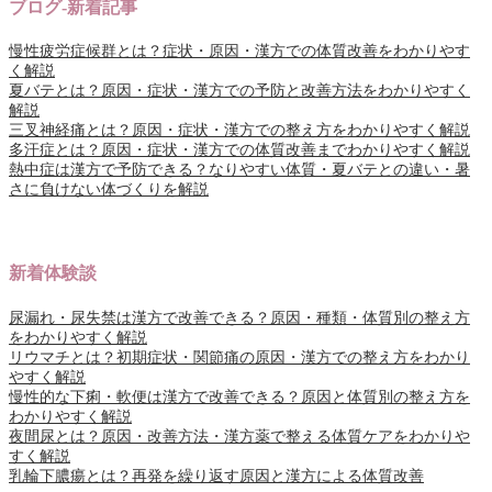
ブログ-新着記事
慢性疲労症候群とは？症状・原因・漢方での体質改善をわかりやす
く解説
夏バテとは？原因・症状・漢方での予防と改善方法をわかりやすく
解説
三叉神経痛とは？原因・症状・漢方での整え方をわかりやすく解説
多汗症とは？原因・症状・漢方での体質改善までわかりやすく解説
熱中症は漢方で予防できる？なりやすい体質・夏バテとの違い・暑
さに負けない体づくりを解説
新着体験談
尿漏れ・尿失禁は漢方で改善できる？原因・種類・体質別の整え方
をわかりやすく解説
リウマチとは？初期症状・関節痛の原因・漢方での整え方をわかり
やすく解説
慢性的な下痢・軟便は漢方で改善できる？原因と体質別の整え方を
わかりやすく解説
夜間尿とは？原因・改善方法・漢方薬で整える体質ケアをわかりや
すく解説
乳輪下膿瘍とは？再発を繰り返す原因と漢方による体質改善