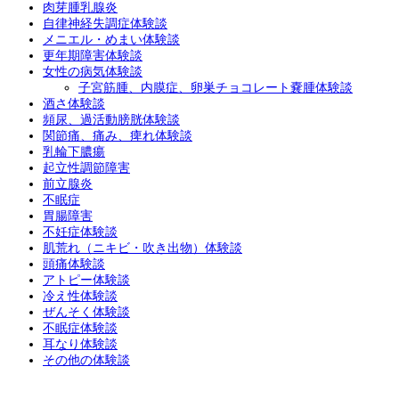
肉芽腫乳腺炎
自律神経失調症体験談
メニエル・めまい体験談
更年期障害体験談
女性の病気体験談
子宮筋腫、内膜症、卵巣チョコレート嚢腫体験談
酒さ体験談
頻尿、過活動膀胱体験談
関節痛、痛み、痺れ体験談
乳輪下膿瘍
起立性調節障害
前立腺炎
不眠症
胃腸障害
不妊症体験談
肌荒れ（ニキビ・吹き出物）体験談
頭痛体験談
アトピー体験談
冷え性体験談
ぜんそく体験談
不眠症体験談
耳なり体験談
その他の体験談