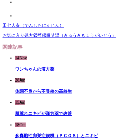
田七人参（でんしちにんじん）
お気に入り処方㉒芎帰膠艾湯（きゅうききょうがいとう）
関連記事
14
Nov
ワンちゃんの漢方薬
28
Jun
体調不良から不登校の高校生
15
Jun
肌荒れニキビが漢方薬で改善
18
Oct
多嚢胞性卵巣症候群（ＰＣＯＳ）とニキビ