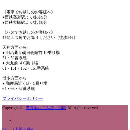
《電車でお越しのお客様へ》
●西鉄高宮駅より徒歩9分
●西鉄大橋駅より徒歩8分
《バスでお越しのお客様へ》
野間四つ角でお降りください（徒歩3分）
天神方面から
● 明治通り朝日会館前 10乗り場
51・52番系統
● 大丸前 ４C乗り場
61・151・152・161番系統
博多方面から
● 郵便局近くB・C乗り場
64・66・67番系統
プライバシーポリシー
Copyright ©
漢方薬なごみ堂｜福岡
All rights reserved.
ページ上部へ戻る