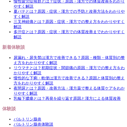
慢性疲労症候群とは？症状・原因・漢方での体質改善をわかり
やすく解説
夏バテとは？原因・症状・漢方での予防と改善方法をわかりや
すく解説
三叉神経痛とは？原因・症状・漢方での整え方をわかりやすく
解説
多汗症とは？原因・症状・漢方での体質改善までわかりやすく
解説
新着体験談
尿漏れ・尿失禁は漢方で改善できる？原因・種類・体質別の整
え方をわかりやすく解説
リウマチとは？初期症状・関節痛の原因・漢方での整え方をわ
かりやすく解説
慢性的な下痢・軟便は漢方で改善できる？原因と体質別の整え
方をわかりやすく解説
夜間尿とは？原因・改善方法・漢方薬で整える体質ケアをわか
りやすく解説
乳輪下膿瘍とは？再発を繰り返す原因と漢方による体質改善
体験談
バルトリン腺炎
バルトリン腺炎体験談