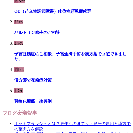
19
Apr
OD（起立性調節障害）体位性頻脈症候群
2
Sep
バルトリン腺炎のご相談
2
Nov
子宮腺筋症のご相談、子宮全摘手術を漢方薬で回避できまし
た。
11
Feb
漢方薬で花粉症対策
1
Dec
乳輪化膿瘍 改善例
ブログ-新着記事
ホットフラッシュとは？更年期のほてり・発汗の原因と漢方で
の整え方を解説