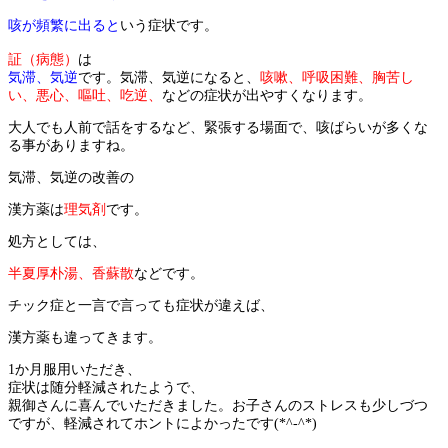
咳が頻繁に出ると
いう症状です。
証（病態）
は
気滞、気逆
です。気滞、気逆になると、
咳嗽、呼吸困難、胸苦し
い、悪心、嘔吐、吃逆、
などの症状が出やすくなります。
大人でも人前で話をするなど、緊張する場面で、咳ばらいが多くな
る事がありますね。
気滞、気逆の改善の
漢方薬は
理気剤
です。
処方としては、
半夏厚朴湯、香蘇散
などです。
チック症と一言で言っても症状が違えば、
漢方薬も違ってきます。
1か月服用いただき、
症状は随分軽減されたようで、
親御さんに喜んでいただきました。お子さんのストレスも少しづつ
ですが、軽減されてホントによかったです(*^-^*)