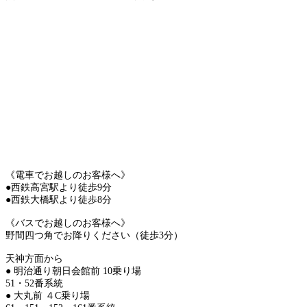
《電車でお越しのお客様へ》
●西鉄高宮駅より徒歩9分
●西鉄大橋駅より徒歩8分
《バスでお越しのお客様へ》
野間四つ角でお降りください（徒歩3分）
天神方面から
● 明治通り朝日会館前 10乗り場
51・52番系統
● 大丸前 ４C乗り場