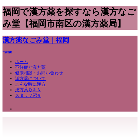
福岡で漢方薬を探すなら漢方なご
み堂【福岡市南区の漢方薬局】
漢方薬なごみ堂｜福岡
menu
ホーム
不妊症と漢方薬
健康相談・お問い合わせ
漢方薬について
こんな時に漢方
漢方薬Ｑ＆Ａ
スタッフ紹介