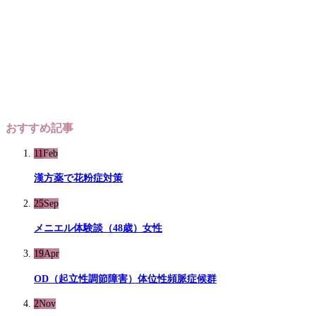
おすすめ記事
11
Feb
漢方薬で花粉症対策
25
Sep
メニエル体験談（48歳）女性
19
Apr
OD（起立性調節障害）体位性頻脈症候群
2
Nov